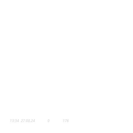
«ЧТОБЫ ПАЦИЕНТ БЫЛ ДОВОЛЕ
И КАЧЕСТВО МЕДИЦИНСКОЙ
ПОМОЩИ ОСТАВАЛОСЬ НА
ВЫСОКОМ...
13:34
27.08.24
0
176