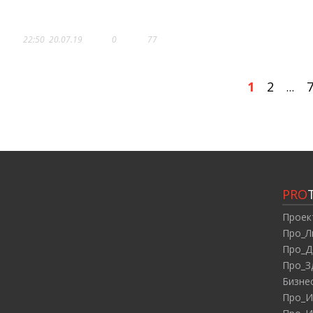
СТРЕМЛЕНИЕ К ИДЕАЛУ ВО ВСЕ
22:50
20.07.19
0
77
1
2
…
PRO
Проек
Про_Л
Про_Д
Про_З
Бизне
Про_И