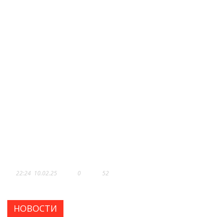
КАК НАЦПРОЕКТЫ МЕНЯЮТ
МЕДИЦИНУ В ДАГЕСТАНЕ:
РЕЗУЛЬТАТЫ И ПЛАНЫ НА
БУДУЩЕЕ
22:24
10.02.25
0
52
НОВОСТИ