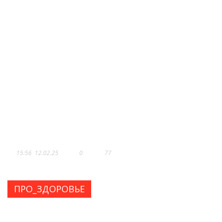
ЗДОРОВЬЕ НАЧИНАЕТСЯ С
УЛЫБКИ. КАК НОВЫЕ
ТЕХНОЛОГИИ В «ОРТОДОНТ-
ДЕНТАЛ» УПРОЩАЮТ...
15:56
12.02.25
0
77
ПРО_ЗДОРОВЬЕ