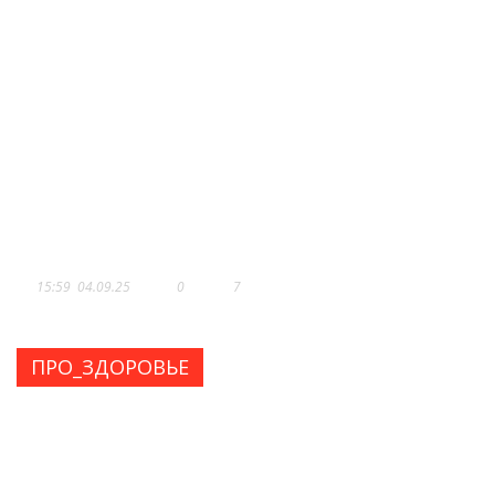
МЕДИЦИНСКИЙ ЦЕНТР ИМЕНИ Р
П. АСКЕРХАНОВА: «БУДЬТЕ
ЗДОРОВЫ, НО ЕСЛИ ВЫ
ЗАБОЛЕЛИ,...
15:59
04.09.25
0
7
ПРО_ЗДОРОВЬЕ