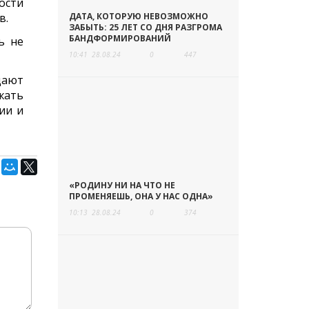
ости
в.
ДАТА, КОТОРУЮ НЕВОЗМОЖНО
ЗАБЫТЬ: 25 ЛЕТ СО ДНЯ РАЗГРОМА
БАНДФОРМИРОВАНИЙ
ь не
10:41
28.08.24
0
447
дают
жать
ии и
«РОДИНУ НИ НА ЧТО НЕ
ПРОМЕНЯЕШЬ, ОНА У НАС ОДНА»
10:13
28.08.24
0
374