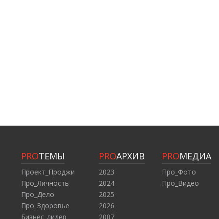
PRO
ТЕМЫ
PRO
АРХИВ
PRO
МЕДИА
Проект_Проджи
2023
Про_Фото
Про_Личность
2024
Про_Видео
Про_Дело
2025
Про_Здоровье
2026
Бизнес_лидер
2007