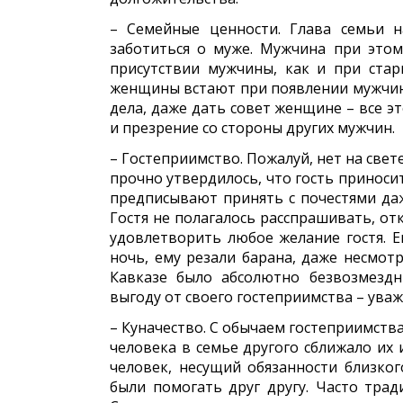
– Семейные ценности. Глава семьи 
заботиться о муже. Мужчина при этом
присутствии мужчины, как и при стар
женщины встают при появлении мужчин
дела, даже дать совет женщине – все 
и презрение со стороны других мужчин.
– Гостеприимство. Пожалуй, нет на свет
прочно утвердилось, что гость приноси
предписывают принять с почестями даж
Гостя не полагалось расспрашивать, от
удовлетворить любое желание гостя. Е
ночь, ему резали барана, даже несмотр
Кавказе было абсолютно безвозмезд
выгоду от своего гостеприимства – ува
– Куначество. С обычаем гостеприимства
человека в семье другого сближало их и
человек, несущий обязанности близко
были помогать друг другу. Часто трад