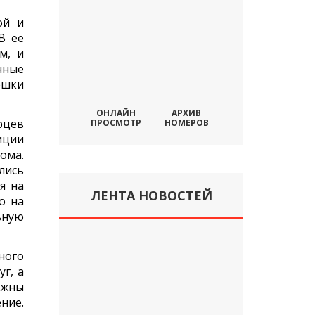
ой и
В ее
м, и
нные
ешки
ОНЛАЙН
АРХИВ
орцев
ПРОСМОТР
НОМЕРОВ
иции
ома.
лись
я на
ЛЕНТА НОВОСТЕЙ
о на
ьную
ного
г, а
лжны
ние.