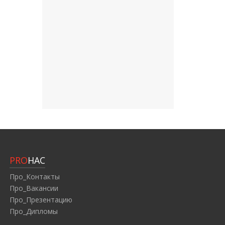
PRO
НАС
Про_Контакты
Про_Вакансии
Про_Презентацию
Про_Дипломы