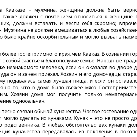
на Кавказе – мужчина, женщина должна быть верн
 также должен с почтением относиться к женщине. 
ших, должны вставать и вести себя скромно; впроче
. Мужчина не должен вмешиваться в любые хозяйстве
это было крайне оскорбительным и могло вызвать насм
е более гостеприимного края, чем Кавказ. В сознании г
т с собой счастье и благополучие семье. Народные трад
е незнакомого человека, если он оказался во дворе д
куда он и зачем приехал. Хозяин и его домочадцы стара
му подавалась самая лучшая пища, и если он оставалс
я на то, что в доме было свежее мясо. Гостеприимств
ным. Хозяин дома мог получить только нематериал
жение односельчан.
 тесно связан обычай куначества. Частое гостевание од
 могло сделать их кунаками. Кунак – это не просто дру
го родственника. В любых обстоятельствах кунаки до
иция куначества передавалась из поколения в поколе