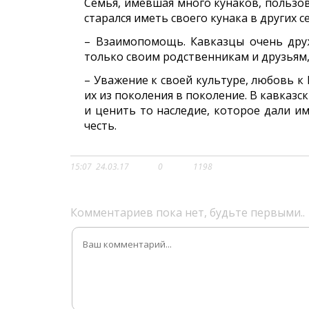
Семья, имевшая много кунаков, пользо
старался иметь своего кунака в других 
– Взаимопомощь. Кавказцы очень дру
только своим родственникам и друзьям,
– Уважение к своей культуре, любовь к
их из поколения в поколение. В кавказ
и ценить то наследие, которое дали им
честь.
15:07
24.03.17
0
1198
Комментариев пока нет, будьте первыми..