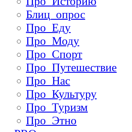
Про_Историю
Блиц_опрос
Про_Еду
Про_Моду
Про_Спорт
Про_Путешествие
Про_Нас
Про_Культуру
Про_Туризм
Про_Этно