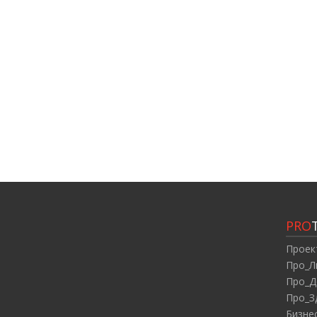
PRO
Проек
Про_Л
Про_Д
Про_З
Бизне