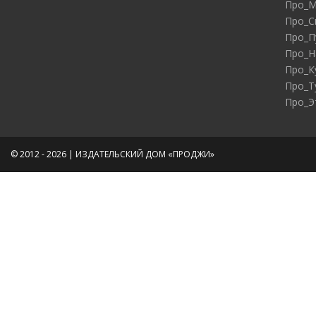
Про_М
Про_С
Про_П
Про_Н
Про_К
Про_Т
Про_Э
© 2012 - 2026 | ИЗДАТЕЛЬСКИЙ ДОМ «ПРОДЖИ»