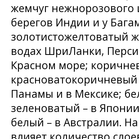
жемчуг нежно­розового 
берегов Индии и у Бага
золотисто­желтоватый ж
водах Шри­Ланки, Перси
Красном море; коричнев
красновато­коричневый 
Панамы и в Мексике; бе
зеленоватый – в Японии
белый – в Австралии. Н
влияет количество слое