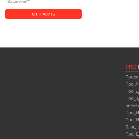
PRO
Проек
Про_Л
Про_Д
Про_З
Бизне
Про_И
Про_И
Блиц_
Про_Е