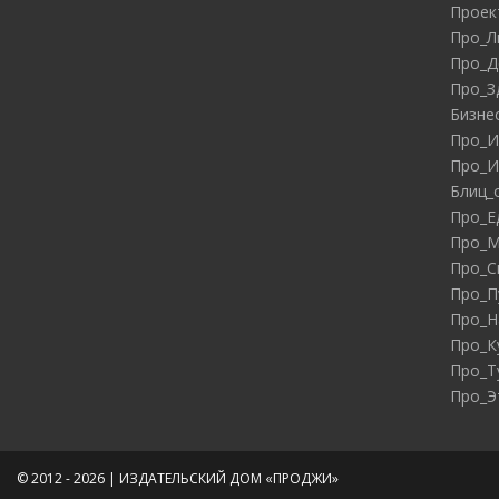
Проек
Про_Л
Про_Д
Про_З
Бизне
Про_И
Про_И
Блиц_
Про_Е
Про_М
Про_С
Про_П
Про_Н
Про_К
Про_Т
Про_Э
© 2012 - 2026 | ИЗДАТЕЛЬСКИЙ ДОМ «ПРОДЖИ»