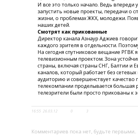
И все это только начало. Ведь впереди
запустить новые проекты, передачи о сп
жизни, о проблемах ЖКХ, молодежи. Поя
наших детей.
Смотрят как прикованные
Директор канала Азнаур Аджиев говорит,
каждого зрителя в отдельности. Поэтом
На сегодня спутниковое вещание РГВК 
телевизионным проектом. Зона устойчи
страны, включая страны СНГ, Балтии и Е
каналов, который работает без сетевых
аудиторию и совершенствует качество 
телекомпании проделывается большая раб
телезрители были просто прикованы к э
16:55
26.03.12
0
3
Комментариев пока нет, будьте первыми..