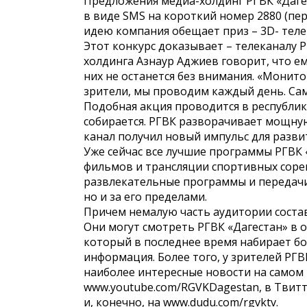
Предложения медиа-холдинг РГВК «Дагес
в виде SMS на короткий номер 2880 (пер
идею компания обещает приз – 3D- теле
Этот конкурс доказывает – телеканалу Р
холдинга Азнаур Аджиев говорит, что е
них не останется без внимания. «Мони
зрители, мы проводим каждый день. Самы
Подобная акция проводится в республик
собирается. РГВК разворачивает мощну
канал получил новый импульс для разви
Уже сейчас все лучшие программы РГВК 
фильмов и трансляции спортивных сорев
развлекательные программы и передачи 
но и за его пределами.
Причем немалую часть аудитории состав
Они могут смотреть РГВК «Дагестан» в о
который в последнее время набирает бо
информация. Более того, у зрителей РГ
наиболее интересные новости на самом
www.youtube.com/RGVKDagestan, в Твитте
и, конечно, на www.dudu.com/rgvktv.