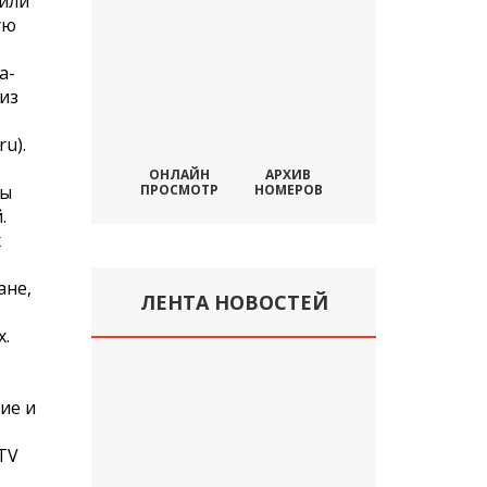
 или
ую
а-
из
u).
ОНЛАЙН
АРХИВ
бы
ПРОСМОТР
НОМЕРОВ
.
х
ане,
ЛЕНТА НОВОСТЕЙ
х.
ие и
TV