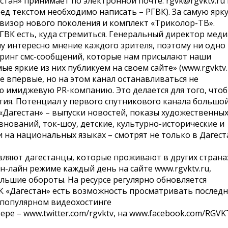
тан» принимает по электронной почте: rgvk@rgvktv.ru
ед текстом необходимо написать – РГВК). За самую ярк
визор нового поколения и комплект «Триколор-ТВ».
ГВК есть, куда стремиться. Генеральный директор меди
му интересно мнение каждого зрителя, поэтому ни одно 
торинг смс-сообщений, которые нам присылают наши
е яркие из них публикуем на своем сайте» (www.rgvktv.r
е впервые, но на этом канал останавливаться не
ю имиджевую PR-компанию. Это делается для того, что
тия. Потенциал у первого спутникового канала большой
«Дагестан» – выпуски новостей, показы художественны
нований, ток-шоу, детские, культурно-исторические и
на национальных языках – смотрят не только в Дагест
ляют дагестанцы, которые проживают в других страна
н-лайн режиме каждый день на сайте www.rgvktv.ru,
льшие обороты. На ресурсе регулярно обновляется
ВК «Дагестан» есть возможность просматривать последн
 популярном видеохостинге
ре – www.twitter.com/rgvktv, на www.facebook.com/RGVK