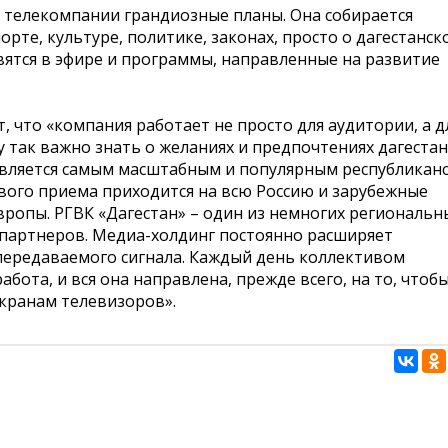
 у телекомпании грандиозные планы. Она собирается
орте, культуре, политике, законах, просто о дагестанск
вятся в эфире и программы, направленные на развитие
 что «компания работает не просто для аудитории, а д
у так важно знать о желаниях и предпочтениях дагестан
является самым масштабным и популярным республикан
вого приема приходится на всю Россию и зарубежные
вропы. РГВК «Дагестан» – один из немногих региональн
 партнеров. Медиа-холдинг постоянно расширяет
передаваемого сигнала. Каждый день коллективом
ота, и вся она направлена, прежде всего, на то, чтоб
кранам телевизоров».