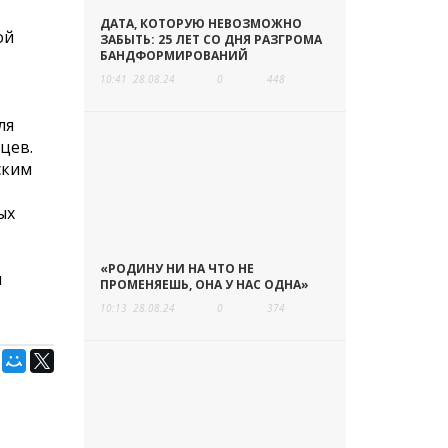
ДАТА, КОТОРУЮ НЕВОЗМОЖНО
ой
ЗАБЫТЬ: 25 ЛЕТ СО ДНЯ РАЗГРОМА
БАНДФОРМИРОВАНИЙ
10:41
28.08.24
0
448
ля
цев.
ским
ых
«РОДИНУ НИ НА ЧТО НЕ
ы
ПРОМЕНЯЕШЬ, ОНА У НАС ОДНА»
10:13
28.08.24
0
374