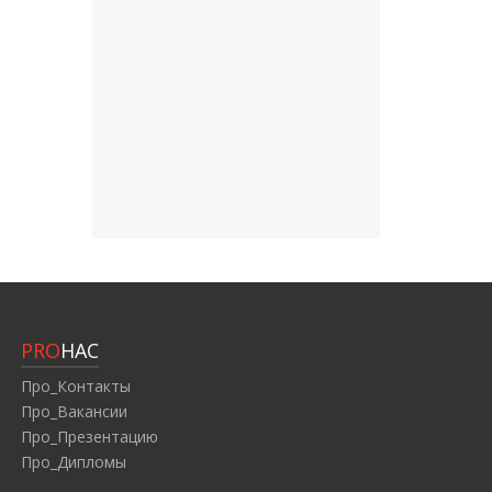
PRO
НАС
Про_Контакты
Про_Вакансии
Про_Презентацию
Про_Дипломы