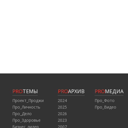
PRO
ТЕМЫ
PRO
АРХИВ
PRO
МЕДИА
Проект_Проджи
2024
Про_Фото
Про_Личность
2025
Про_Видео
Про_Дело
2026
Про_Здоровье
2023
Бизнес_лидер
2007