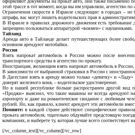
оформляют документы на прокат авто, они также письменно по
этой трассе в тот момент, когда вы им управляли, агентство п
Ограничения скорости в Израиле следующие: в городах – не б
штрафа, вас могут лишить водительских прав в административ
В Израиле в правилах дорожного движения есть требование д
запрещено пользоваться аппаратурой «вокмен» с наушниками.
Тайланд
Аренда авто в Тайланде делает путешествующих более свобод
основном арендуют мотобайки.
Россия
Взять напрокат автомобиль в России можно после внесения
транспортного средства в агентство по прокату.
Иностранцам, желающим взять напрокат автомобиль в России,
В зависимости от выбранной страховки в России с иностранного
В Дагестане взять в аренду можно только «девятку» и «Ладу» 
доверят железного коня, – водительское удостоверение.
Но в нашей республике больше распространен другой вид п
«Проджи» выяснил, что такие машины не всегда арендуют на
аэропорту и даже на романтическое свидание с любимым челов
рублей. Но, как правило, клиент арендует эти автомобили вмест
Помните:
в каждой стране действуют специфические правила
проката автомобиля, тщательно обдумайте предстоящую поезд
компаниях, и выберете ту, которая лучше всего соответствует 
[/vc_column_text][/vc_column][/vc_row]