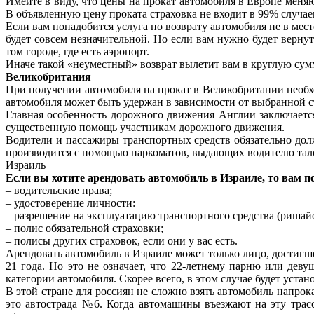
Имейте в виду, что цены на прокат автомобиля в Европе меня
В объявленную цену проката страховка не входит в 99% случае
Если вам понадобится услуга по возврату автомобиля не в мест
будет совсем незначительной. Но если вам нужно будет вернут
том городе, где есть аэропорт.
Иначе такой «неуместный» возврат вылетит вам в круглую сумму
Великобритания
При получении автомобиля на прокат в Великобритании необх
автомобиля может быть удержан в зависимости от выбранной с
Главная особенность дорожного движения Англии заключается
существенную помощь участникам дорожного движения.
Водители и пассажиры транспортных средств обязательно долж
производится с помощью паркоматов, выдающих водителю тало
Израиль
Если вы хотите арендовать автомобиль в Израиле, то вам 
– водительские права;
– удостоверение личности:
– разрешение на эксплуатацию транспортного средства (ришай
– полис обязательной страховки;
– полисы других страховок, если они у вас есть.
Арендовать автомобиль в Израиле может только лицо, достигш
21 года. Но это не означает, что 22-летнему парню или дев
категории автомобиля. Скорее всего, в этом случае будет устан
В этой стране для россиян не сложно взять автомобиль напрок
это автострада №6. Когда автомашины въезжают на эту трас