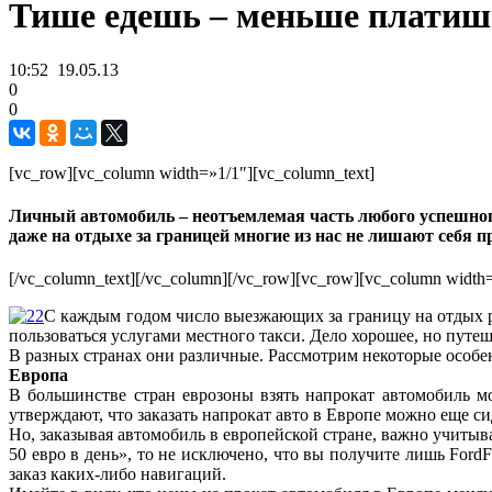
Тише едешь – меньше платиш
10:52
19.05.13
0
0
[vc_row][vc_column width=»1/1″][vc_column_text]
Личный автомобиль – неотъемлемая часть любого успешного
даже на отдыхе за границей многие из нас не лишают себя 
[/vc_column_text][/vc_column][/vc_row][vc_row][vc_column width
С каждым годом число выезжающих за границу на отдых р
пользоваться услугами местного такси. Дело хорошее, но путе
В разных странах они различные. Рассмотрим некоторые особе
Европа
В большинстве стран еврозоны взять напрокат автомобиль м
утверждают, что заказать напрокат авто в Европе можно еще си
Но, заказывая автомобиль в европейской стране, важно учитыва
50 евро в день», то не исключено, что вы получите лишь Ford
заказ каких-либо навигаций.