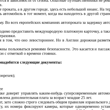
ются в зависимости от сезона. Опытные путешественники не ре
в.
е проката, а в другом городе, здесь есть небольшой нюанс. На т
ь автомобиль в тот момент, когда вы находитесь в другой стра
. Во всех европейских компаниях автопроката за задержку автом
одимо предоставить международную платежную карточку, а также
траховки.
 в том, что оно левостороннее. Но в Англии дорожная размет
ны пользоваться ремнями безопасности. Это касается и пассаж
н с отметкой о времени стоянки.
понадобятся следующие документы:
онрехев);
ее
ушке доверят управлять каким-нибудь суперсовременным автомоб
овлена дополнительная плата за возраст младше 25 лет.
ат, зато сложно строго следовать общим правилам израильского д
су, их номера фиксируют камеры, которые одновременно устан