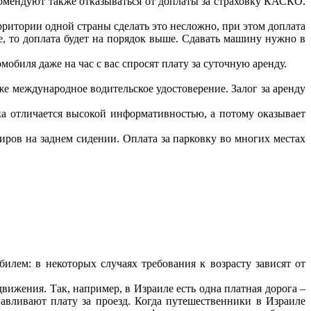
комендуют также отказываться от доплаты за страховку КАСКО.
ерритории одной страны сделать это несложно, при этом доплата
не, то доплата будет на порядок выше. Сдавать машину нужно в
обиля даже на час с вас спросят плату за суточную аренду.
 международное водительское удостоверение. Залог за аренду
ка отличается высокой информативностью, а потому оказывает
иров на заднем сидении. Оплата за парковку во многих местах
илем: в некоторых случаях требования к возрасту зависят от
вижения. Так, например, в Израиле есть одна платная дорога –
авливают плату за проезд. Когда путешественники в Израиле