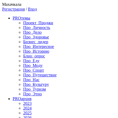
Махачкала
Регистрация
/
Вход
PRO
темы
Проект_Проджи
Про_Личность
Про_Дело
Про_Здоровье
Бизнес_лидер
Про_Интересное
Про_Историю
Блиц_опрос
Про_Еду
Про_Моду
Про_Спорт
Про_Путешествие
Про_Нас
Про_Культуру
Про_Туризм
Про_Этно
PRO
архив
2023
2024
2025
2026