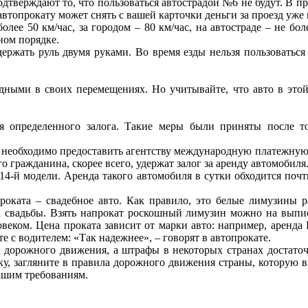
дтверждают то, что пользоваться автострадой №6 не будут. В пр
о автопрокату может снять с вашей карточки деньги за проезд уже
олее 50 км/час, за городом – 80 км/час, на автостраде – не бо
ном порядке.
ержать руль двумя руками. Во время езды нельзя пользоваться
ными в своих перемещениях. Но учитывайте, что авто в этой 
 определенного залога. Такие меры были приняты после тог
 необходимо предоставить агентству международную платежную к
 гражданина, скорее всего, удержат залог за аренду автомобиля.
14-й модели. Аренда такого автомобиля в сутки обходится почт
роката – свадебное авто. Как правило, это белые лимузины р
 свадьбы. Взять напрокат роскошный лимузин можно на выписк
еком. Цена проката зависит от марки авто: например, аренда Li
е с водителем: «Так надежнее», – говорят в автопрокате.
 дорожного движения, а штрафы в некоторых странах достато
ку, загляните в правила дорожного движения страны, которую в
вашим требованиям.