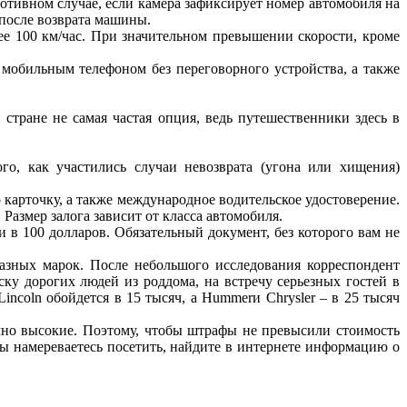
отивном случае, если камера зафиксирует номер автомобиля на
 после возврата машины.
лее 100 км/час. При значительном превышении скорости, кроме
 мобильным телефоном без переговорного устройства, а также
стране не самая частая опция, ведь путешественники здесь в
о, как участились случаи невозврата (угона или хищения)
арточку, а также международное водительское удостоверение.
 Размер залога зависит от класса автомобиля.
и в 100 долларов. Обязательный документ, без которого вам не
азных марок. После небольшого исследования корреспондент
у дорогих людей из роддома, на встречу серьезных гостей в
ncoln обойдется в 15 тысяч, а Hummerи Chrysler – в 25 тысяч
чно высокие. Поэтому, чтобы штрафы не превысили стоимость
ы намереваетесь посетить, найдите в интернете информацию о