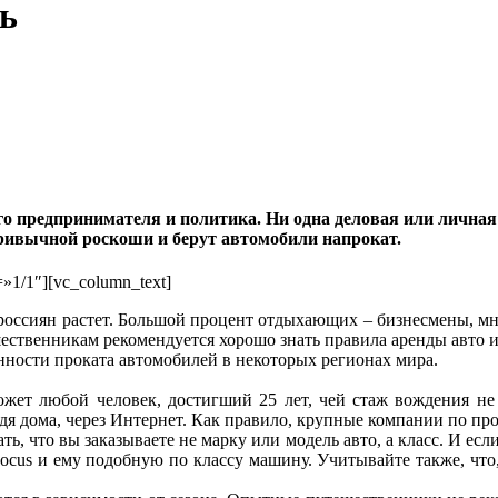
ь
 предпринимателя и политика. Ни одна деловая или личная в
привычной роскоши и берут автомобили напрокат.
=»1/1″][vc_column_text]
оссиян растет. Большой процент отдыхающих – бизнесмены, мно
шественникам рекомендуется хорошо знать правила аренды авто 
нности проката автомобилей в некоторых регионах мира.
ожет любой человек, достигший 25 лет, чей стаж вождения н
дя дома, через Интернет. Как правило, крупные компании по прок
ть, что вы заказываете не марку или модель авто, а класс. И есл
Focus и ему подобную по классу машину. Учитывайте также, что,