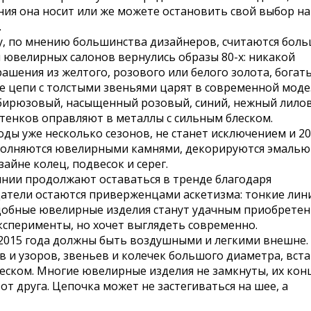
ния она носит или же можете остановить свой выбор на
.
у, по мнению большинства дизайнеров, считаются бол
и ювелирных салонов вернулись образы 80-х: никакой
ашения из желтого, розового или белого золота, богат
е цепи с толстыми звеньями царят в современной моде
бирюзовый, насыщенный розовый, синий, нежный лило
тенков оправляют в металлы с сильным блеском.
ды уже несколько сезонов, не станет исключением и 2
полняются ювелирными камнями, декорируются эмалью
айне колец, подвесок и серег.
инии продолжают оставаться в тренде благодаря
датели остаются приверженцами аскетизма: тонкие лин
одобные ювелирные изделия станут удачным приобрете
эксперименты, но хочет выглядеть современно.
 2015 года должны быть воздушными и легкими внешне.
в и узоров, звеньев и колечек большого диаметра, вст
еском. Многие ювелирные изделия не замкнуты, их кон
от друга. Цепочка может не застегиваться на шее, а