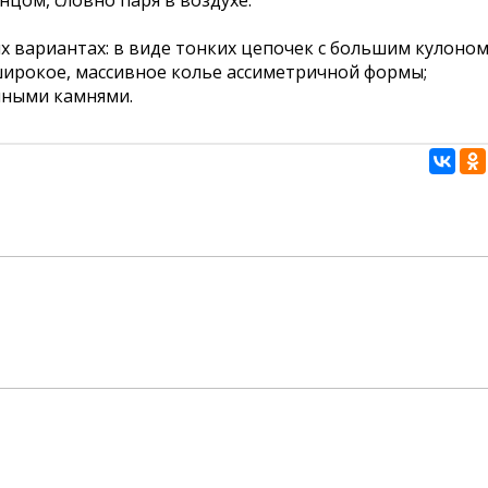
цом, словно паря в воздухе.
 вариантах: в виде тонких цепочек с большим кулоном
широкое, массивное колье ассиметричной формы;
нными камнями.