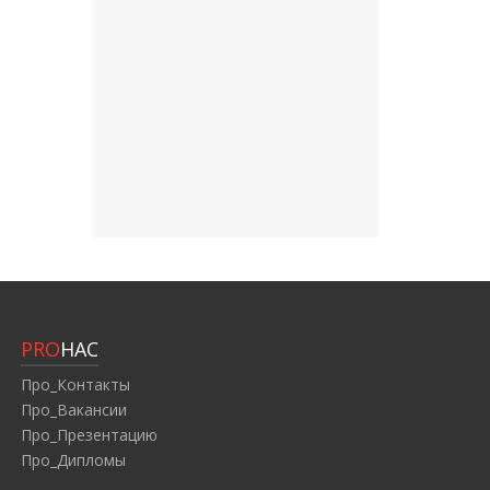
PRO
НАС
Про_Контакты
Про_Вакансии
Про_Презентацию
Про_Дипломы