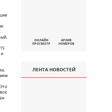
ьшие
ые
.
вый,
ОНЛАЙН
АРХИВ
ПРОСМОТР
НОМЕРОВ
015
 и
ЛЕНТА НОВОСТЕЙ
ии,
нием
 Это
авок
цы