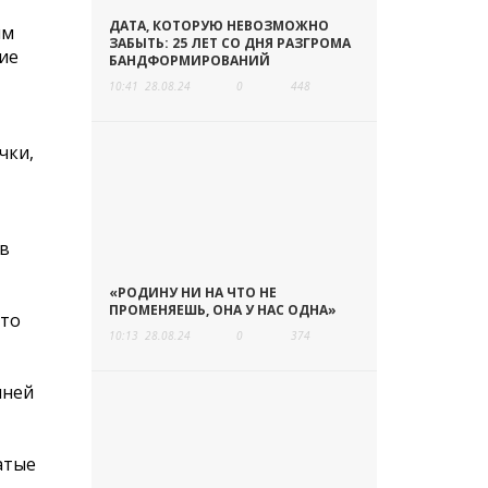
ДАТА, КОТОРУЮ НЕВОЗМОЖНО
ым
ЗАБЫТЬ: 25 ЛЕТ СО ДНЯ РАЗГРОМА
ие
БАНДФОРМИРОВАНИЙ
10:41
28.08.24
0
448
чки,
 в
«РОДИНУ НИ НА ЧТО НЕ
ПРОМЕНЯЕШЬ, ОНА У НАС ОДНА»
сто
10:13
28.08.24
0
374
шней
атые