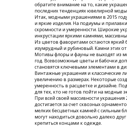
обратите внимание на то, какие украше
последних тенденциях ювелирной моды
Итак, модными украшениями в 2015 год
и яркие изделия. На подиумы и прилавк
скромности и умеренности. Широкие укр
инкрустации яркими камнями, массивны
Из цветов фаворитами остаются яркий 
изумрудный и рубиновый. Камни этих от
Мотивы флоры и фауны не выходят из мо
год. Всевозможные цветы и бабочки до
становятся ключевыми элементами в диз
Винтажные украшения и классические л
увеличению в размерах. Некоторые соз
умеренность в расцветке и дизайне. П
для тех, кто не готов пойти на модные 
При всей своей массивности украшения
достигается за счет сквозных орнаменто
мелких бесцветных камней с сильным бл
могут находиться довольно далеко друг 
крепиться концами к одежде.