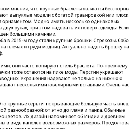
ином мнении, что крупные браслеты являются бесспорн
ают выпуклые модели с богатой гравировкой или плоск
м орнаментом. Модно иметь несколько одинаковых
 двух руках, при этом надевать их поверх одежды. Если
рашен большими камнями.
а в 2015-м году стали крупные брошки. Стрекозы, бабо
на плечах и груди модниц. Актуально надеть брошку на
ф.
ми, они часто копируют стиль браслета. По-прежнему
ечки тоже остаются на пике моды. Перстни украшают
новодных. Украшения надевают не только на нижнюю
украшают несколькими ювелирными вставками. Очень ча
Это крупные серьги, покрывающие большую часть вне
ой разнообразной: от этно до глэма и панка. Обычные
амоцветов. Их дизайн напоминает об Индии и древнем
ены в виде капелек всевозможных размеров. Продолгов