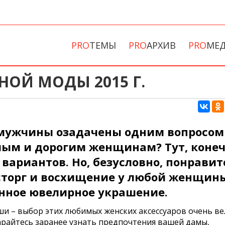
PRO
ТЕМЫ
PRO
АРХИВ
PRO
МЕ
ОЙ МОДЫ 2015 Г.
 мужчины озадачены одним вопросом
мым и дорогим женщинам? Тут, коне
вариантов. Но, безусловно, понравит
сторг и восхищение у любой женщин
анное ювелирное украшение.
ши – выбор этих любимых женских аксессуаров очень ве
арайтесь заранее узнать предпочтения вашей дамы,