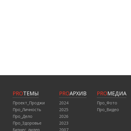
PRO
ТЕМЫ
PRO
АРХИВ
PRO
МЕДИА
Проект_Проджи
2024
Про_Фото
Про_Личность
2025
Про_Видео
Про_Дело
2026
Про_Здоровье
2023
Бизнес_лидер
2007