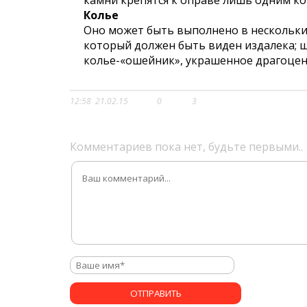
камни крепятся к оправе лишь одним кон
Колье
Оно может быть выполнено в нескольких
который должен быть виден издалека; 
колье-«ошейник», украшенное драгоце
12:58
21.02.15
0
3
Комментариев пока нет, будьте первыми..