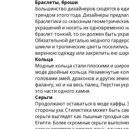
Браслеты, броши
Большинство дизайнеров сходятся в ед
трендом этого года. Дизайнеры предлаг
браслетики со сквозным геометрически
украшений и носить их одновременно на
браслет тонкий, то он должен быть ук
Обязательной деталью модного гардероб
шмели и тропические цветы поселились 
верхнюю одежду или закрепить ею шар
Кольца
Модные кольца стали плоскими и широки
моде двойные кольца. Незамкнутые кол
головами змей, драконов и других зем
фалангу, но и на весь палец. Перстни 
это части одного камня.
Серьги
Продолжают оставаться в моде каффы. 
стороны уха. Стилистика может быть сам
серьги выглядят как пышные гроздья с
Египте. Более скромные серьги выполн