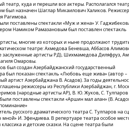
й театр, куда и перешли все актеры. Располагался теат
ом был назначен Шаглар Микаилович Халиков. Режиссе
я Рагимова.
ыли поставлены спектакли «Муж и жена» У. Гаджибеков
ссером Намиком Рамазановым был поставлен спектакль
артисты, многие из которых и ныне продолжают трудить
атическом театре: Ахмедова Беневша, Аббасов Алимов
е заслуженные артисты РД), Шихмамедова Диляфруз, А
Рагиля Омаровы.
тров был создан Азербайджанский государственный
ра был показан спектакль «Любовь еще жива» (автор –
ый артист Азербайджана В. Асадов). За годы деятельно
глашены режиссеры из Республики Азербайджан, г. Мос
Керимов (народные артисты АР), В. Ю. Жуков, С. Тулпаров
 были поставлены спектакли «Аршин мал алан» (В. Асадов
споминание»
тель русского драматического театра С. Тулпаров на с
о мной» И. Эфендиева. В репертуаре театра особое мест
классика и детские сказки. На сцене театра были