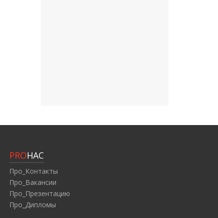
PRO
НАС
Про_Контакты
Про_Вакансии
Про_Презентацию
Про_Дипломы