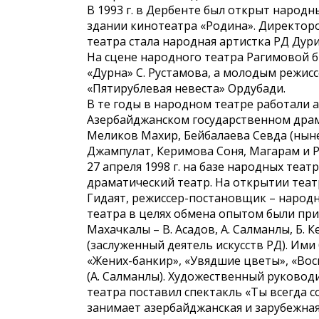
В 1993 г. в Дербенте был открыт народны
здании кинотеатра «Родина». Директор
театра стала народная артистка РД Дури
На сцене народного театра Рагимовой б
«Дурна» С. Рустамова, а молодым режи
«Пятирублевая невеста» Ордубади.
В те годы в народном театре работали 
Азербайджанском государственном драм
Меликов Махир, Бейбалаева Севда (нын
Джампулат, Керимова Соня, Магарам и 
27 апреля 1998 г. на базе народных теа
драматический театр. На открытии теат
Гидаят, режиссер-постановщик – народн
театра в целях обмена опытом были при
Махачкалы – В. Асадов, А. Салманлы, Б. 
(заслуженный деятель искусств РД). Ими
«Жених-банкир», «Увядшие цветы», «Во
(А. Салманлы). Художественный руководи
театра поставил спектакль «Ты всегда с
занимает азербайджанская и зарубежная 