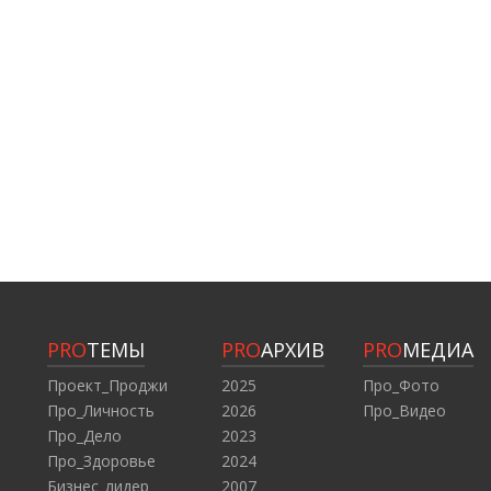
PRO
ТЕМЫ
PRO
АРХИВ
PRO
МЕДИА
Проект_Проджи
2025
Про_Фото
Про_Личность
2026
Про_Видео
Про_Дело
2023
Про_Здоровье
2024
Бизнес_лидер
2007