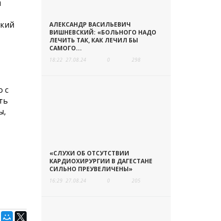
и
ский
АЛЕКСАНДР ВАСИЛЬЕВИЧ
ВИШНЕВСКИЙ: «БОЛЬНОГО НАДО
ЛЕЧИТЬ ТАК, КАК ЛЕЧИЛ БЫ
САМОГО...
18:22
27.08.24
0
298
 с
ть
ы,
«СЛУХИ ОБ ОТСУТСТВИИ
КАРДИОХИРУРГИИ В ДАГЕСТАНЕ
СИЛЬНО ПРЕУВЕЛИЧЕНЫ»
16:29
27.08.24
0
205