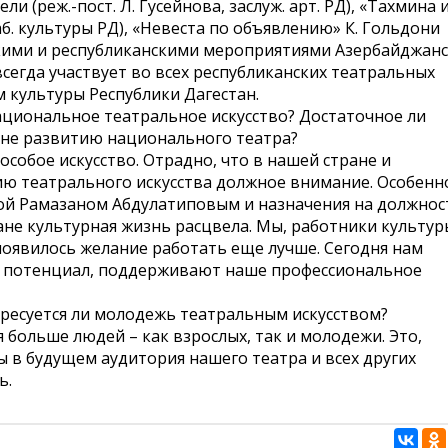
и (реж.-пост. Л. Гусейнова, заслуж. арт. РД), «Тахмина 
раб. культуры РД), «Невеста по объявлению» К. Гольдони
одскими и республиканскими мероприятиями Азербайджан
сегда участвует во всех республиканских театральных
 культуры Республики Дагестан.
национальное театральное искусство? Достаточное ли
ране развитию национального театра?
 особое искусство. Отрадно, что в нашей стране и
ию театрального искусства должное внимание. Особенно
ой Рамазаном Абдулатиповым и назначения на должнос
не культурная жизнь расцвела. Мы, работники культур
 появилось желание работать еще лучше. Сегодня нам
й потенциал, поддерживают наше профессиональное
ересуется ли молодежь театральным искусством?
 больше людей – как взрослых, так и молодежи. Это,
бы в будущем аудитория нашего театра и всех других
ь.