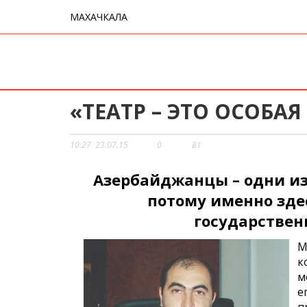
МАХАЧКАЛА
«ТЕАТР – ЭТО ОСОБА
10:27
23.07.15
0
81
Азербайджанцы – одни из
потому именно зде
государствен
М
к
м
е