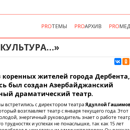
PRO
ТЕМЫ
PRO
АРХИВ
PRO
МЕ
Я КУЛЬТУРА…»
 коренных жителей города Дербента,
сь был создан Азербайджанский
ный драматический театр.
ы встретились с директором театра
Ядуллой Гашимо
оторый возглавляет театр с января текущего года. Этот
олодой, энергичный руководитель знает о работе театр
го трудностях и успехах не понаслышке, так как 15 лет