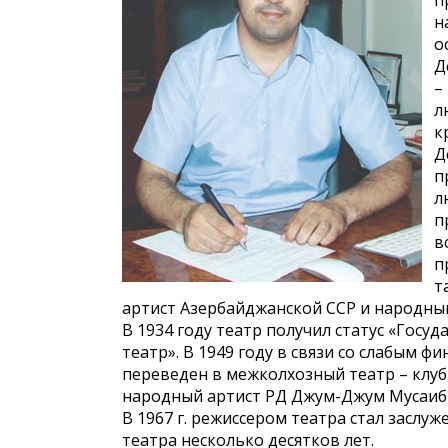
п
н
о
Д
–
л
к
Д
п
л
п
в
п
т
артист Азербайджанской ССР и народный
В 1934 году театр получил статус «Гос
театр». В 1949 году в связи со слабым 
переведен в межколхозный театр – клуб
народный артист РД Джум­-Джум Мусаиб
В 1967 г. режиссером театра стал засл
театра несколько десятков лет.