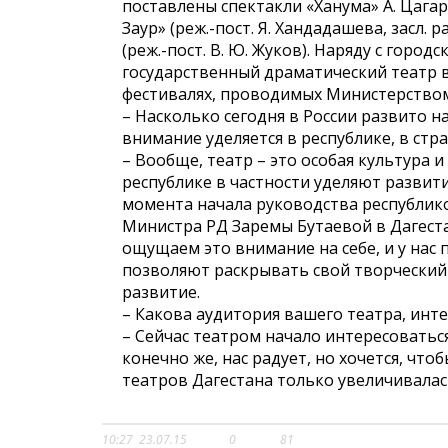
поставлены спектакли «Ханума» А. Цагарел
Заур» (реж.-пост. Я. Хандадашева, засл. 
(реж.-пост. В. Ю. Жуков). Наряду с гор
государственный драматический театр в
фестивалях, проводимых Министерством
– Насколько сегодня в России развито 
внимание уделяется в республике, в ст
– Вообще, театр – это особая культура и
республике в частности уделяют развит
момента начала руководства республик
Министра РД Заремы Бутаевой в Дагеста
ощущаем это внимание на себе, и у нас
позволяют раскрывать свой творчески
развитие.
– Какова аудитория вашего театра, инт
– Сейчас театром начало интересоваться
конечно же, нас радует, но хочется, что
театров Дагестана только увеличивалас
10:27
23.07.15
0
81