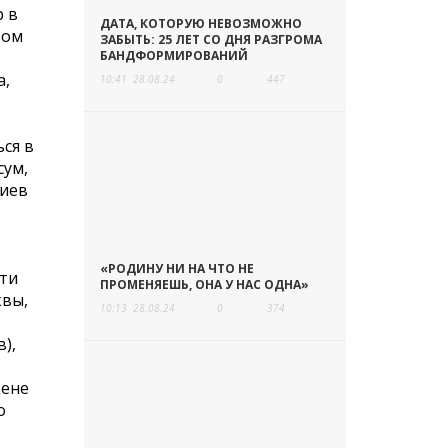
р в
ДАТА, КОТОРУЮ НЕВОЗМОЖНО
ром
ЗАБЫТЬ: 25 ЛЕТ СО ДНЯ РАЗГРОМА
БАНДФОРМИРОВАНИЙ
а,
10:41
28.08.24
0
447
ся в
сум,
миев
«РОДИНУ НИ НА ЧТО НЕ
сти
ПРОМЕНЯЕШЬ, ОНА У НАС ОДНА»
квы,
10:13
28.08.24
0
374
),
цене
о