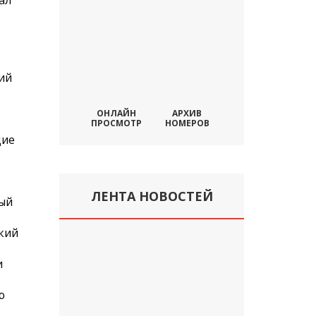
ал
ий
ОНЛАЙН
АРХИВ
ПРОСМОТР
НОМЕРОВ
щие
ЛЕНТА НОВОСТЕЙ
ый
кий
и
ю