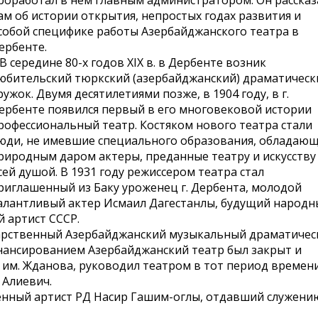
роработал в нем главным администратором. Он рассказ
ам об истории открытия, непростых годах развития и
собой специфике работы Азербайджанского театра в
ербенте.
 В середине 80-­х годов XIX в. в Дербенте возник
юбительский тюркский (азербайджанский) драматическ
ружок. Двумя десятилетиями позже, в 1904 году, в г.
ербенте появился первый в его многовековой истории
рофессиональный театр. Костяком нового театра стали
юди, не имевшие специального образования, обладаю
риродным даром актеры, преданные театру и искусству
сей душой. В 1931 году режиссером театра стал
риглашенный из Баку уроженец г. Дербента, молодой
алантливый актер Исмаил Дагестанлы, будущий народн
 артист СССР.
ударственный Азербайджанский музыкальный драматичес
финансированием Азербайджанский театр был закрыт и
 им. Жданова, руководил театром в тот период времен
 Алиевич.
уженный артист РД Насир Гашим-­оглы, отдавший служени