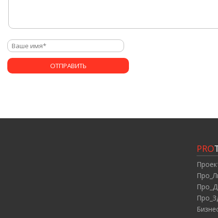
PRO
Проек
Про_Л
Про_Д
Про_З
Бизне