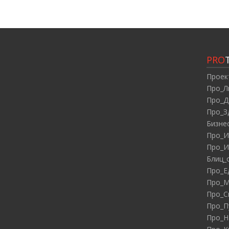
PRO
Проек
Про_Л
Про_Д
Про_З
Бизне
Про_И
Про_И
Блиц_
Про_Е
Про_М
Про_С
Про_П
Про_Н