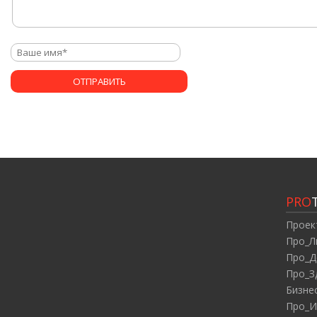
PRO
Проек
Про_Л
Про_Д
Про_З
Бизне
Про_И