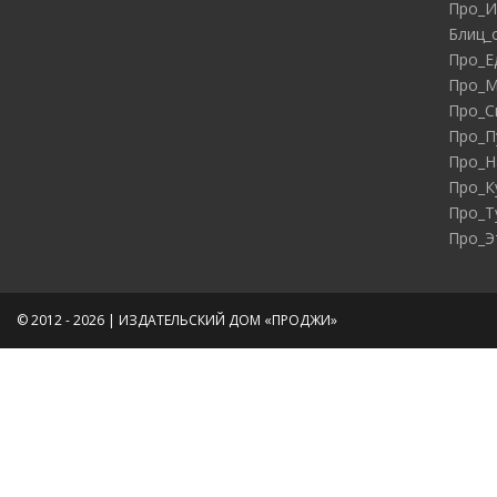
Про_И
Блиц_
Про_Е
Про_М
Про_С
Про_П
Про_Н
Про_К
Про_Т
Про_Э
© 2012 - 2026 | ИЗДАТЕЛЬСКИЙ ДОМ «ПРОДЖИ»