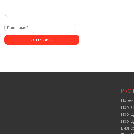
PRO
Проек
Про_Л
Про_Д
Про_З
Бизне