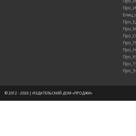
Про_И
Про_И
Блиц_
Про_Е
Про_М
Про_С
Про_П
Про_Н
Про_К
Про_Т
Про_Э
© 2012 - 2026 | ИЗДАТЕЛЬСКИЙ ДОМ «ПРОДЖИ»