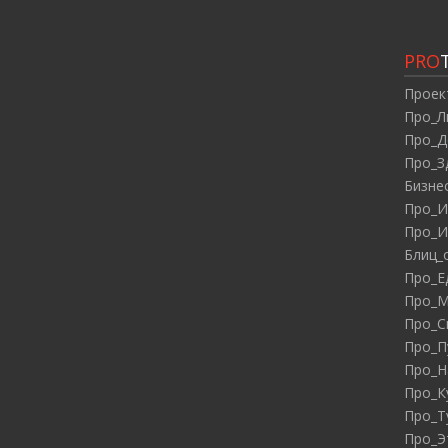
PRO
Проек
Про_Л
Про_Д
Про_З
Бизне
Про_И
Про_И
Блиц_
Про_Е
Про_М
Про_С
Про_П
Про_Н
Про_К
Про_Т
Про_Э