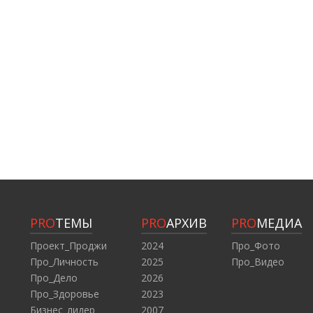
PRO
ТЕМЫ
PRO
АРХИВ
PRO
МЕДИА
Проект_Проджи
2024
Про_Фото
Про_Личность
2025
Про_Видео
Про_Дело
2026
Про_Здоровье
2023
Бизнес_лидер
2007