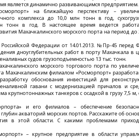
емя является динамично развивающимся предприятием.
Росморпорт» на ближайшую перспективу – увелич
чного комплекса до 10,0 млн тонн в год, сухогруз
лн тонн в год. В настоящее время ведется работ
вития Махачкалинского морского порта на период до 
 Российской Федерации от 14.01.2013. №Пр-45 перед 
дения дноуглубительных работ в порту Махачкала в ц
еналивных судов грузоподъемностью 13 тыс. тонн.
ахачкалинского морского торгового порта по увелич
а Махачкалинским филиалом «Росморпорт» разработа
разработку обоснования инвестиций для реконстру
еналивной гавани с модернизацией причалов и сре
а крупнотоннажных танкеров с осадкой в грузу 7,5 м, 
рпорта» и его филиалов – обеспечение безопасн
глубин акваторий морских портов. Расскажите об осно
ятия в этой области. С какими проблемами приход
морпорт» – крупное предприятие в области управл