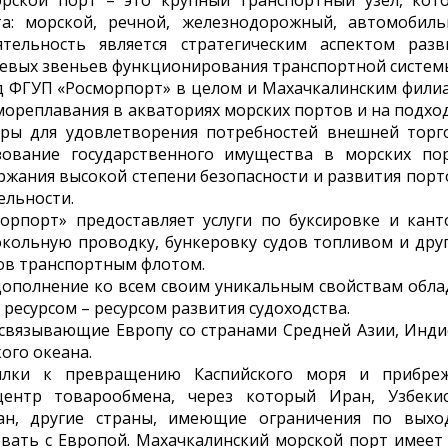
рской порт – это крупный транспортный узел, кот
а: морской, речной, железнодорожный, автомобиль
тельность является стратегическим аспектом разв
чевых звеньев функционирования транспортной систем
ед ФГУП «Росморпорт» в целом и Махачкалинским фили
 мореплавания в акваториях морских портов и на подход
уры для удовлетворения потребностей внешней торг
зование государственного имущества в морских пор
жания высокой степени безопасности и развития порто
ельности.
рпорт» предоставляет услуги по буксировке и кант
окольную проводку, бункеровку судов топливом и дру
зов транспортным флотом.
 дополнение ко всем своим уникальным свойствам обла
есурсом – ресурсом развития судоходства.
 связывающие Европу со странами Средней Азии, Инди
ого океана.
ылки к превращению Каспийского моря и прибре
нтр товарообмена, через который Иран, Узбекис
тан, другие страны, имеющие ограничения по выхо
вать с Европой. Махачкалинский морской порт имеет 