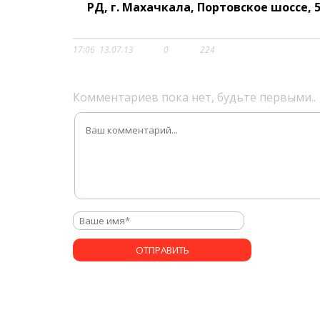
РД, г. Махачкала, Портовское шоссе, 5
17:06
13.07.13
0
224
Комментариев пока нет, будьте первыми..