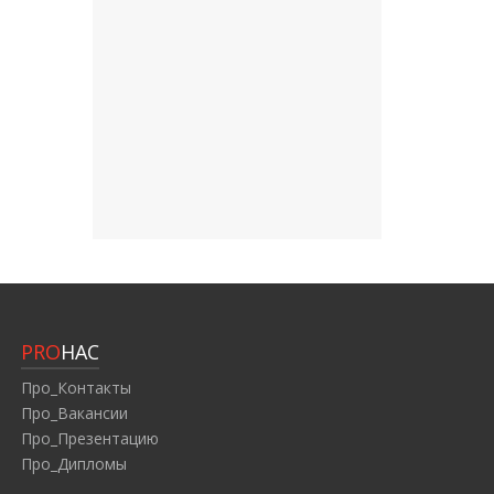
PRO
НАС
Про_Контакты
Про_Вакансии
Про_Презентацию
Про_Дипломы