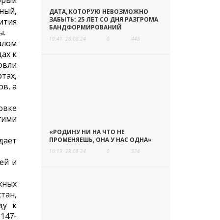
орый
ный,
ДАТА, КОТОРУЮ НЕВОЗМОЖНО
ЗАБЫТЬ: 25 ЛЕТ СО ДНЯ РАЗГРОМА
ития
БАНДФОРМИРОВАНИЙ
ы.
10:41
28.08.24
0
448
алом
ах к
овли
тах,
в, а
овке
гими
«РОДИНУ НИ НА ЧТО НЕ
дает
ПРОМЕНЯЕШЬ, ОНА У НАС ОДНА»
10:13
28.08.24
0
374
ей и
жных
тан,
ду к
147-