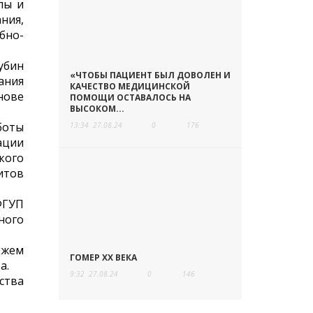
лы и
ния,
бно-
убин
«ЧТОБЫ ПАЦИЕНТ БЫЛ ДОВОЛЕН И
ания
КАЧЕСТВО МЕДИЦИНСКОЙ
нове
ПОМОЩИ ОСТАВАЛОСЬ НА
ВЫСОКОМ...
боты
13:34
27.08.24
0
176
ации
кого
итов
ФГУП
ного
ожем
ГОМЕР ХХ ВЕКА
а.
9:32
27.08.24
0
146
ства