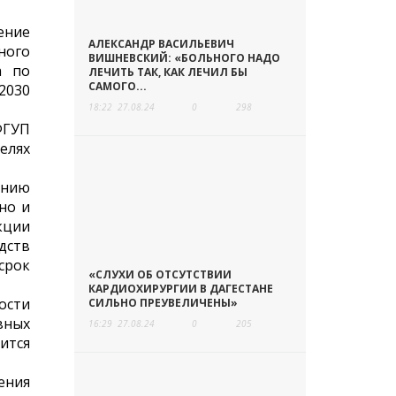
ение
АЛЕКСАНДР ВАСИЛЬЕВИЧ
ного
ВИШНЕВСКИЙ: «БОЛЬНОГО НАДО
а по
ЛЕЧИТЬ ТАК, КАК ЛЕЧИЛ БЫ
САМОГО...
2030
18:22
27.08.24
0
298
ФГУП
елях
ению
но и
кции
дств
срок
«СЛУХИ ОБ ОТСУТСТВИИ
КАРДИОХИРУРГИИ В ДАГЕСТАНЕ
ости
СИЛЬНО ПРЕУВЕЛИЧЕНЫ»
вных
16:29
27.08.24
0
205
ится
ения