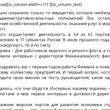
row][vc_column width=»1/1″][vc_column_text]
ыло сохранено только то имущество, которое необхо
дминистративно-властных полномочий. Все остал
ия хозяйственной деятельности, оказания услуг в мор
т».
т» осуществляет деятельность в 54 из 63 портов
еловек в 17 субъектах России. В июле прошлого года
сморпорт», 16-й по счету.
ника – Дня работников морского и речного флота, а т
овели интервью с директором Махачкалинского фил
оздравить вас с первым годом работы Филиала и поже
ему коллективу предприятия. И первый вопрос, кот
идите свою миссию на посту руководителя, какие за
деюсь, что они сбудутся. Интервью вашему изданию –
гестане и мое первое интервью в должности дирек
начение морских портов для развития экономики ст