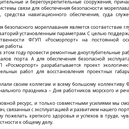
ительные и берегоукрепительные сооружения, прича
истемы связи для обеспечения безопасности мореплава
 средства навигационного обеспечения, суда служе
я безопасного мореплавания является соответствие гл
кваторий установленным параметрам. С целью поддерж
ственности ФГУП «Росморпорт» на постоянной ос
е работы.
в этом году провести ремонтные дноуглубительные ра
алов порта. А для обеспечения безопасной эксплуат
 «Росморпорт» разрабатывается проект экологичес
тельных работ для восстановления проектных габар
елали своим коллегам и всему большому коллективу 
нального праздника – Дня работников морского и реч
новной ресурс, и только совместными усилиями мы см
ч, связанных с эксплуатацией и развитием нашего порт
у пожелать крепкого здоровья и успехов в труде, чув
стности к общему делу.