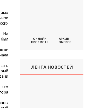
димо
ьное
ских
. На
 был
ОНЛАЙН
АРХИВ
ПРОСМОТР
НОМЕРОВ
акже
иала
лать
ЛЕНТА НОВОСТЕЙ
орый
дачи
 это
тора
раны