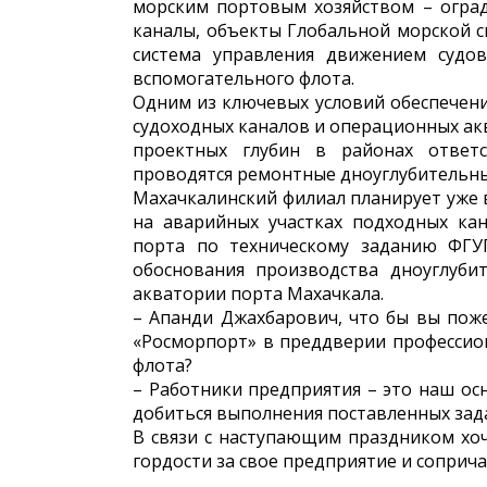
морским портовым хозяйством – оград
каналы, объекты Глобальной морской с
система управления движением судов,
вспомогательного флота.
Одним из ключевых условий обеспечени
судоходных каналов и операционных а
проектных глубин в районах ответ
проводятся ремонтные дноуглубительны
Махачкалинский филиал планирует уже 
на аварийных участках подходных кан
порта по техническому заданию ФГУП
обоснования производства дноуглуби
акватории порта Махачкала.
– Апанди Джахбарович, что бы вы пож
«Росморпорт» в преддверии профессио
флота?
– Работники предприятия – это наш ос
добиться выполнения поставленных зада
В связи с наступающим праздником хоч
гордости за свое предприятие и соприча