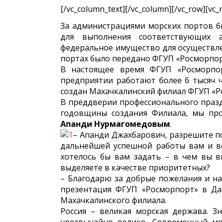
[/vc_column_text][/vc_column][/vc_row][vc_
За администрациями морских портов б
для выполнения соответствующих а
федеральное имущество для осуществлен
портах было передано ФГУП «Росморпор
В настоящее время ФГУП «Росморпор
предприятии работают более 6 тысяч ч
создан Махачкалинский филиал ФГУП «Ро
В преддверии профессионального празд
годовщины создания Филиала, мы пр
Апанди Нурмагомедовым
.
– Апанди Джахбарович, разрешите п
дальнейшей успешной работы вам и вс
хотелось бы вам задать – в чем вы в
выделяете в качестве приоритетных?
– Благодарю за добрые пожелания и на
презентация ФГУП «Росморпорт» в Да
Махачкалинского филиала.
Россия – великая морская держава. З