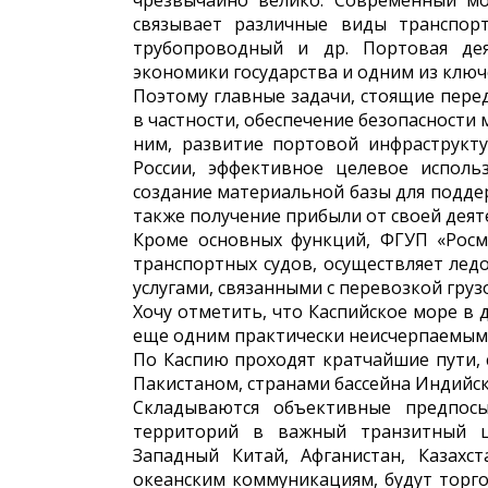
чрезвычайно велико. Современный мо
связывает различные виды транспорт
трубопроводный и др. Портовая дея
экономики государства и одним из клю
Поэтому главные задачи, стоящие пер
в частности, обеспечение безопасности
ним, развитие портовой инфраструкт
России, эффективное целевое исполь
создание материальной базы для поддер
также получение прибыли от своей деят
Кроме основных функций, ФГУП «Росмо
транспортных судов, осуществляет лед
услугами, связанными с перевозкой гру
Хочу отметить, что Каспийское море в
еще одним практически неисчерпаемым р
По Каспию проходят кратчайшие пути,
Пакистаном, странами бассейна Индийск
Складываются объективные предпос
территорий в важный транзитный це
Западный Китай, Афганистан, Казахс
океанским коммуникациям, будут торго