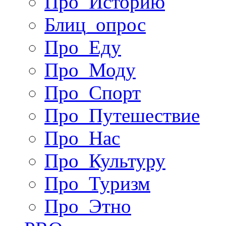
Про_Историю
Блиц_опрос
Про_Еду
Про_Моду
Про_Спорт
Про_Путешествие
Про_Нас
Про_Культуру
Про_Туризм
Про_Этно