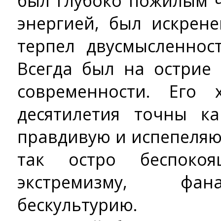
был глубоко пожилым 
энергией, был искрен
терпел двусмысленнос
Всегда был на острие
современности. Его 
десятилетия точны к
правдивую и испепеля
так остро беспоко
экстремизму, фан
бескультурию.