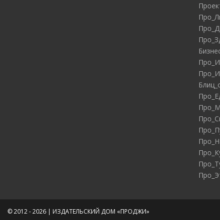
Проек
Про_Л
Про_Д
Про_З
Бизне
Про_И
Про_И
Блиц_
Про_Е
Про_М
Про_С
Про_П
Про_Н
Про_К
Про_Т
Про_Э
© 2012 - 2026 | ИЗДАТЕЛЬСКИЙ ДОМ «ПРОДЖИ»