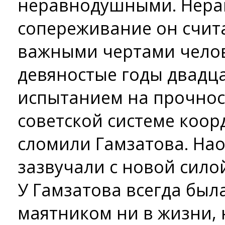
неравнодушными. Нерав
сопереживание он счит
важными чертами чело
девяностые годы двадца
испытанием на прочност
советской системе коор
сломили Гамзатова. Нао
зазвучали с новой сило
У Гамзатова всегда был
маятником ни в жизни, н