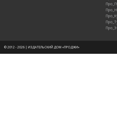
Про_П
Про_Н
Про_К
Про_Т
Про_Э
© 2012 - 2026 | ИЗДАТЕЛЬСКИЙ ДОМ «ПРОДЖИ»