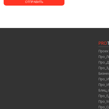
PRO
Проек
Про_Л
Про_Д
Про_З
Бизне
Про_И
Про_И
Блиц_
Про_Е
Про_М
Про_С