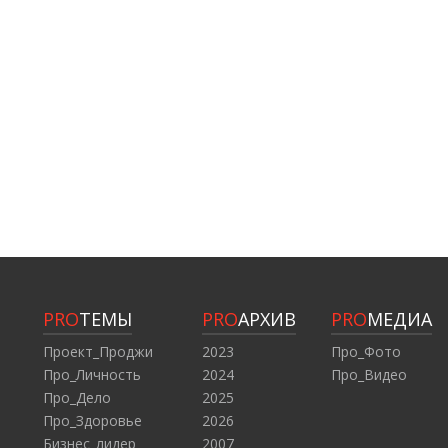
PRO
ТЕМЫ
PRO
АРХИВ
PRO
МЕДИА
Проект_Проджи
2023
Про_Фото
Про_Личность
2024
Про_Видео
Про_Дело
2025
Про_Здоровье
2026
Бизнес_лидер
2007