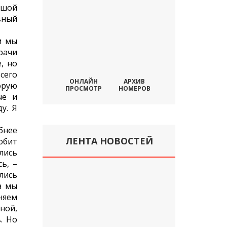
ьшой
вный
м мы
рачи
, но
сего
ОНЛАЙН
АРХИВ
орую
ПРОСМОТР
НОМЕРОВ
ые и
у. Я
бнее
ЛЕНТА НОВОСТЕЙ
юбит
ились
ь, –
лись
а мы
няем
ной,
. Но