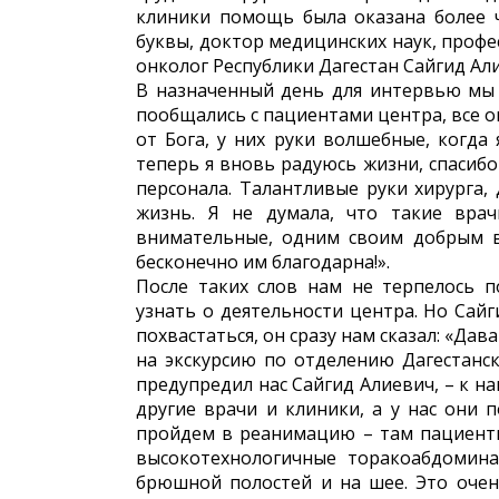
клиники помощь была оказана более 
буквы, доктор медицинских наук, проф
онколог Республики Дагестан Сайгид Али
В назначенный день для интервью мы 
пообщались с пациентами центра, все 
от Бога, у них руки волшебные, когда
теперь я вновь радуюсь жизни, спасибо
персонала. Талантливые руки хирурга,
жизнь. Я не думала, что такие вра
внимательные, одним своим добрым в
бесконечно им благодарна!».
После таких слов нам не терпелось 
узнать о деятельности центра. Но Сайг
похвастаться, он сразу нам сказал: «Да
на экскурсию по отделению Дагестанск
предупредил нас Сайгид Алиевич, – к н
другие врачи и клиники, а у нас они
пройдем в реанимацию – там пациенты
высокотехнологичные торакоабдомина
брюшной полостей и на шее. Это очен