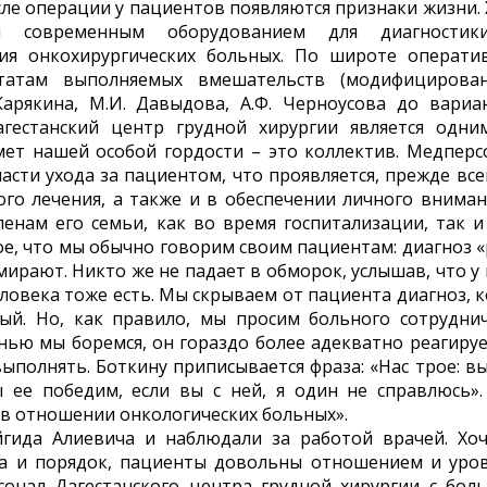
сле операции у пациентов появляются признаки жизни. 
н современным оборудованием для диагности
ия онкохирургических больных. По широте операти
ьтатам выполняемых вмешательств (модифицирова
арякина, М.И. Давыдова, А.Ф. Черноусова до вариа
агестанский центр грудной хирургии является одни
мет нашей особой гордости – это коллектив. Медперс
асти ухода за пациентом, что проявляется, прежде всег
го лечения, а также и в обеспечении личного вниман
енам его семьи, как во время госпитализации, так и
, что мы обычно говорим своим пациентам: диагноз «
мирают. Никто же не падает в обморок, услышав, что у 
еловека тоже есть. Мы скрываем от пациента диагноз, к
ый. Но, как правило, мы просим больного сотруднич
нью мы боремся, он гораздо более адекватно реагируе
ыполнять. Боткину приписывается фраза: «Нас трое: вы,
 ее победим, если вы с ней, я один не справлюсь».
 в отношении онкологических больных».
гида Алиевича и наблюдали за работой врачей. Хоч
та и порядок, пациенты довольны отношением и уро
онал Дагестанского центра грудной хирургии с бол