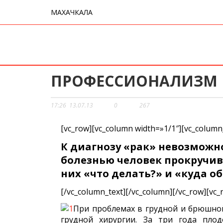
МАХАЧКАЛА
ПРОФЕССИОНАЛИЗМ 
17:26
13.07.13
0
267
[vc_row][vc_column width=»1/1″][vc_column
К диагнозу «рак» невозможн
болезнью человек прокручива
них «что делать?» и «куда об
[/vc_column_text][/vc_column][/vc_row][vc_
При проблемах в грудной и брюшной
грудной хирургии. За три года пло