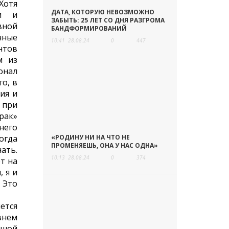
Хотя
ДАТА, КОТОРУЮ НЕВОЗМОЖНО
ки и
ЗАБЫТЬ: 25 ЛЕТ СО ДНЯ РАЗГРОМА
вной
БАНДФОРМИРОВАНИЙ
нные
10:41
28.08.24
0
447
нтов
м из
онал
о, в
ия и
 при
рак»
него
огда
«РОДИНУ НИ НА ЧТО НЕ
ПРОМЕНЯЕШЬ, ОНА У НАС ОДНА»
ать.
10:13
28.08.24
0
374
т на
 я и
 Это
ется
внем
ьшой