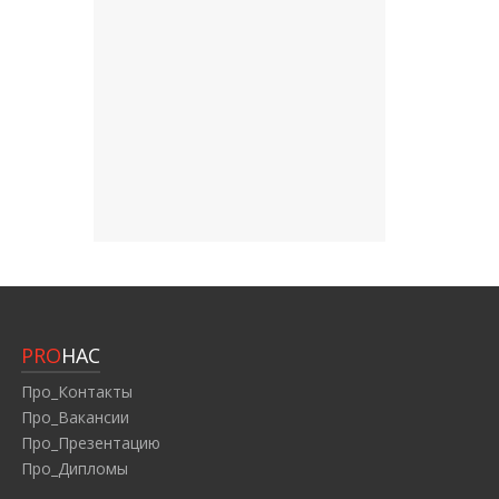
PRO
НАС
Про_Контакты
Про_Вакансии
Про_Презентацию
Про_Дипломы