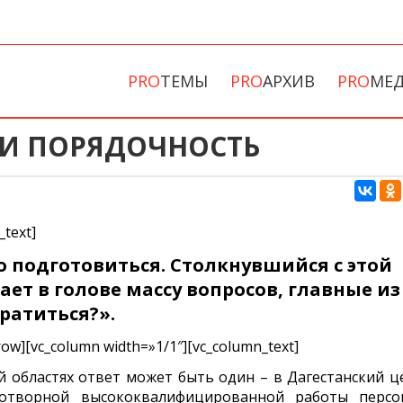
PRO
ТЕМЫ
PRO
АРХИВ
PRO
МЕ
И ПОРЯДОЧНОСТЬ
_text]
о подготовиться. Столкнувшийся с этой
ет в голове массу вопросов, главные из
ратиться?».
row][vc_column width=»1/1″][vc_column_text]
 областях ответ может быть один – в Дагестанский ц
дотворной высококвалифицированной работы персо