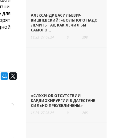
зни.
 для
АЛЕКСАНДР ВАСИЛЬЕВИЧ
ворят
ВИШНЕВСКИЙ: «БОЛЬНОГО НАДО
ЛЕЧИТЬ ТАК, КАК ЛЕЧИЛ БЫ
дной
САМОГО...
18:22
27.08.24
0
298
«СЛУХИ ОБ ОТСУТСТВИИ
КАРДИОХИРУРГИИ В ДАГЕСТАНЕ
СИЛЬНО ПРЕУВЕЛИЧЕНЫ»
16:29
27.08.24
0
205