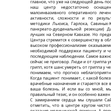
главное, что уже на следующей день по
наш центр недостаточно оснаще
малоинвазивного оперативного лечен
активности, сложности и по резул
методики Льюиса, Гарлока, Савиных-К
панкреато-дуоденальной резекции) Д
лучших на Северном Кавказе. Но пред
Центра стремится к совершенству в обл
высоком профессионализме оказываемо
необходимой поддержки пациенту и чл
последующем наблюдении. Самое важное
сейчас не приговор. Люди и от гриппа у
грипп, хотя шанс умереть от гриппа у ч
понимаем, что прогноз неблагоприятн
Когда пациент понимает, с какой болез
врачебные назначения и старается все в
ваша болезнь. И если вы со мной, мы
правильный тезис, и он особенно важен
С замиранием сердца мы слушали Сай
отметить, что в центре кругом чисто
оказания медицинской помощи. А перс