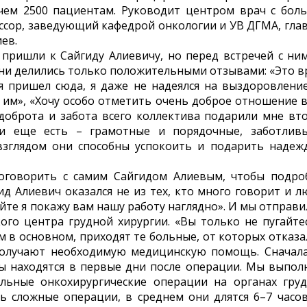
чем 2500 пациентам. Руководит центром врач с бол
ессор, заведующий кафедрой онкологии и УВ ДГМА, гла
ев.
пришли к Сайгиду Алиевичу, но перед встречей с ни
они делились только положительными отзывами: «Это в
 я пришел сюда, я даже не надеялся на выздоровление
 им», «Хочу особо отметить очень доброе отношение в
 доброта и забота всего коллектива подарили мне вт
чи еще есть – грамотные и порядочные, заботлив
зглядом они способны успокоить и подарить надежд
поговорить с самим Сайгидом Алиевым, чтобы подро
ид Алиевич оказался не из тех, кто много говорит и л
вайте я покажу вам нашу работу наглядно». И мы отправ
ого центра грудной хирургии. «Вы только не пугайтес
ам в основном, приходят те больные, от которых отказа
 получают необходимую медицинскую помощь. Сначал
 находятся в первые дни после операции. Мы выпол
льные онкохирургические операции на органах груд
ь сложные операции, в среднем они длятся 6–7 часов