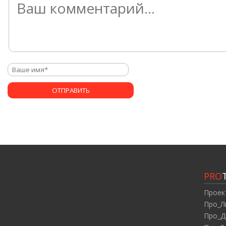
PRO
Проек
Про_Л
Про_Д