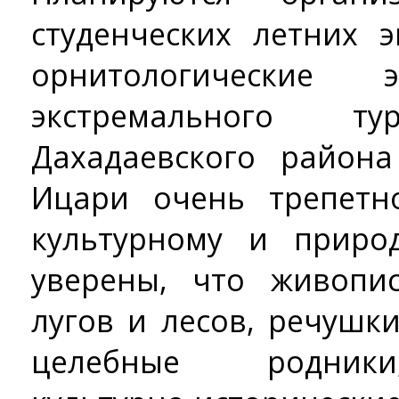
студенческих летних э
орнитологические э
экстремального ту
Дахадаевского район
Ицари очень трепетн
культурному и приро
уверены, что живопи
лугов и лесов, речушк
целебные родники