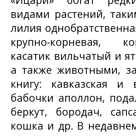
«Ицари» богат ред
видами растений, таки
лилия однобратственная
крупно-корневая, к
касатик вильчатый и 
а также животными, з
книгу: кавказская и 
бабочки аполлон, пода
беркут, бородач, сапс
кошка и др. В недавн