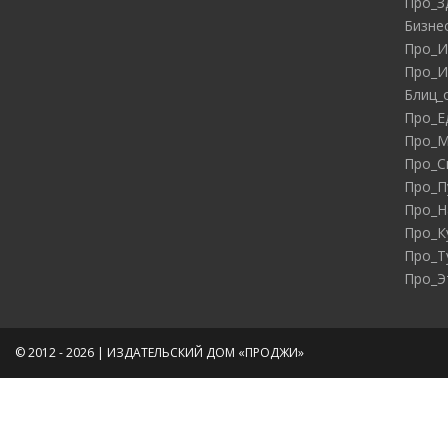
Про_З
Бизне
Про_И
Про_И
Блиц_
Про_Е
Про_М
Про_С
Про_П
Про_Н
Про_К
Про_Т
Про_Э
© 2012 - 2026 | ИЗДАТЕЛЬСКИЙ ДОМ «ПРОДЖИ»