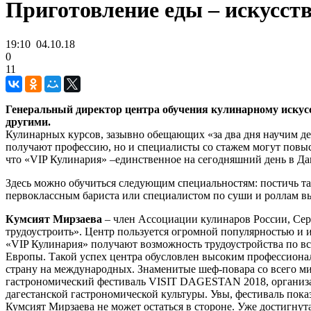
Приготовление еды – искусств
19:10
04.10.18
0
11
Генеральный директор центра обучения кулинарному искусс
другими.
Кулинарных курсов, зазывно обещающих «за два дня научим дел
получают профессию, но и специалисты со стажем могут повы
что «VIP Кулинария» –единственное на сегодняшний день в Да
Здесь можно обучиться следующим специальностям: постичь таи
первоклассным бариста или специалистом по суши и роллам вы
Кумсият Мирзаева
– член Ассоциации кулинаров России, Серб
трудоустроить». Центр пользуется огромной популярностью и 
«VIP Кулинария» получают возможность трудоустройства по вс
Европы. Такой успех центра обусловлен высоким профессиона
страну на международных. Знаменитые шеф-повара со всего м
гастрономический фестиваль VISIT DAGESTAN 2018, организато
дагестанской гастрономической культуры. Увы, фестиваль показ
Кумсият Мирзаева не может остаться в стороне. Уже достигн