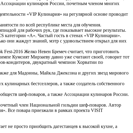
 Ассоциации кулинаров России, почетным членом многих
деятельности «VIP Кулинария» на регулярной основе проводит
анятости по всей республике места для обучения.
пиадой для рабочих рук, где показывает высокие результаты.
 категории «А». Частый гость в стенах «VIP Кулинарии».
ко они жаждут знаний, мэтр с удовольствием открыл для них
Fest-2016 Желко Невен Бремеч считает, что приготовить
Олимпе Кумсият Мирзаеву давно уже считают своей, говорит тот
аров-кондитеров, двукратный чемпион Хорватии по
 также для Мадонны, Майкла Джексона и других звезд мирового
х кулинарных бестселлеров, а также создатель собственного
ообществ шеф-поваров, а также Ассоциации кулинаров России.
почетный член Национальной гильдии шеф-поваров. Автор
». Все повара приезжали в рамках проекта VISIT
ает не просто приобщить дагестанцев к высокой кухне, а