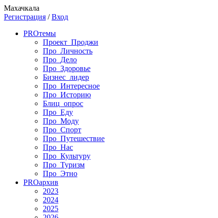
Махачкала
Регистрация
/
Вход
PRO
темы
Проект_Проджи
Про_Личность
Про_Дело
Про_Здоровье
Бизнес_лидер
Про_Интересное
Про_Историю
Блиц_опрос
Про_Еду
Про_Моду
Про_Спорт
Про_Путешествие
Про_Нас
Про_Культуру
Про_Туризм
Про_Этно
PRO
архив
2023
2024
2025
2026