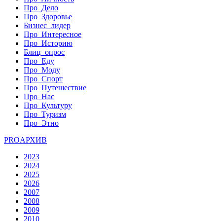
Про_Дело
Про_Здоровье
Бизнес_лидер
Про_Интересное
Про_Историю
Блиц_опрос
Про_Еду
Про_Моду
Про_Спорт
Про_Путешествие
Про_Нас
Про_Культуру
Про_Туризм
Про_Этно
PRO
АРХИВ
2023
2024
2025
2026
2007
2008
2009
2010