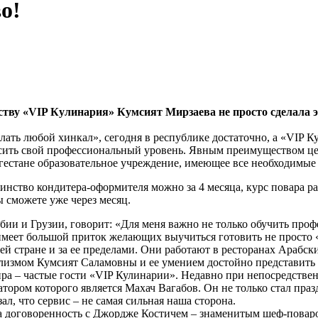
о!
тву «VIP Кулинария» Кумсият Мирзаева не просто сделала эт
ать любой хинкал», сегодня в республике достаточно, а «VIP Ку
сить свой профессиональный уровень. Явным преимуществом цен
гестане образовательное учреждение, имеющее все необходимые
нство кондитера-оформителя можно за 4 месяца, курс повара рас
 сможете уже через месяц.
ии и Грузии, говорит: «Для меня важно не только обучить профе
имеет большой приток желающих выучиться готовить не просто 
ей стране и за ее пределами. Они работают в ресторанах Арабс
лизмом Кумсият Саламовны и ее умением достойно представить 
ира – частые гости «VIP Кулинарии». Недавно при непосредств
ром которого является Махач Вагабов. Он не только стал празд
ал, что сервис – не самая сильная наша сторона.
ута договоренность с Джордже Костичем – знаменитым шеф-пова