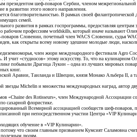
ным президентом шеф-поваров Сербии, членом межрегиональной
е в развитии этого нового направления.
ется благотворительностью. В рамках своей филантропической 
лоимущих семей.
ьного развития в рамках госпрограммы, предоставляя центрам з
 рабочим профессиям worldskills, который иначе называют Олим
ф-поваров Словении, почетный член WACS Словении, судья WACS
дев, как открыты всему новому здешние молодые люди, насколь
диземноморья, член жюри международного фестиваля Agro Cook 
ь. И учит «студиосов» этому искусству. То, что на кулинарном 
спублике побывали Драгица Лукин – одна из лучших мировых пов
ных книг.
овской Аравии, Таиланда и Швеции, князя Монако Альбера II, а
 звезды Michelin и множества международных наград, автор дву
ов «Chaine des Rotisseurs», член Международной Ассоциации с
по сахарной флористике.
ицированный Всемирной ассоциацией сообществ шеф-поваров, 
писанной при непосредственном участии Центра «VIP Кулинария
роходящих обучение в «VIP Кулинарии».
, потому что своим главным призванием Кумсият Саламовна счит
 полезным людям.