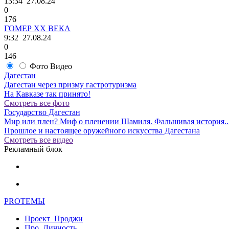
13:34
27.08.24
0
176
ГОМЕР ХХ ВЕКА
9:32
27.08.24
0
146
Фото
Видео
Дагестан
Дагестан через призму гастротуризма
На Кавказе так принято!
Смотреть все фото
Государство Дагестан
Мир или плен? Миф о пленении Шамиля. Фальшивая история..
Прошлое и настоящее оружейного искусства Дагестана
Смотреть все видео
Рекламный блок
PRO
ТЕМЫ
Проект_Проджи
Про_Личность