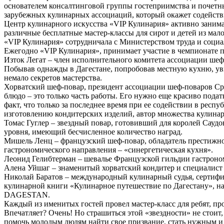
основателем консалтинговой группы гостеприимства и почет
зарубежных кулинарных ассоциаций, который окажет содействи
Центр кулинарного искусства «VIP Кулинария» активно занима
различные бесплатные мастер-классы для сирот и детей из ма
«VIP Кулинария» сотрудничала с Министерством труда и социал
Ежегодно «VIP Кулинария», принимает участие в чемпионате по
Изток Легат – член исполнительного комитета ассоциации ше
Побывав однажды в Дагестане, попробовав местную кухню, уви
немало секретов мастерства.
Хорватский шеф-повар, президент ассоциации шеф-поваров Сре
блюдо – это только часть работы. Его нужно еще красиво подат
факт, что только за последнее время при ее содействии в ре
изготовлению кондитерских изделий, автор множества кулинар
Томас Гуглер – звездный повар, готовивший для королей Сауд
уровня, имеющий бесчисленное количество наград.
Мишель Ленц – французский шеф-повар, обладатель престижной
гастрономического направления – «синергетическая кухня».
Леонид Гелибтерман – шевалье Французской гильдии гастроном
Алена Уйшаг – знаменитый хорватский кондитер и специалист 
Николай Баратов – международный кулинарный судья, сертиф
кулинарной книги «Кулинарное путешествие по Дагестану», на
DAGESTAN.
Каждый из именитых гостей провел мастер-класс для ребят, п
Впечатляет? Очень! Но страшиться этой «звездности» не стоит
помочь молодым людям найти свое призвание, стать нужным и