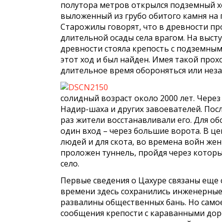
полутора метров открылся подземный х
выложенный из грубо обитого камня на 
Старожилы говорят, что в древности пр
длительной осады села врагом. На высту
древности стояла крепость с подземным 
этот ход и был найден. Имея такой прох
длительное время обороняться или нез
солидный возраст около 2000 лет. Чере
Надир-шаха и других завоевателей. Пос
раз жители восстанавливали его. Для о
один вход – через большие ворота. В ц
людей и для скота, во времена войн же
проложен туннель, пройдя через которы
село.
Первые сведения о Цахуре связаны еще с 
времени здесь сохранились инженерные
развалины общественных бань. Но самое
сообщения крепости с караванными доро