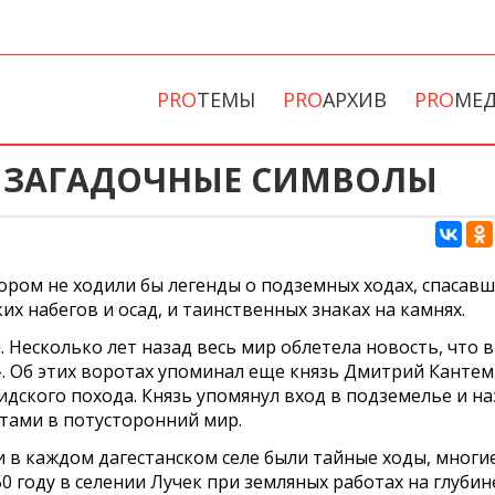
PRO
ТЕМЫ
PRO
АРХИВ
PRO
МЕ
 ЗАГАДОЧНЫЕ СИМВОЛЫ
тором не ходили бы легенды о подземных ходах, спасав
их набегов и осад, и таинственных знаках на камнях.
 Несколько лет назад весь мир облетела новость, что в
. Об этих воротах упоминал еще князь Дмитрий Кантем
дского похода. Князь упомянул вход в подземелье и на
отами в потусторонний мир.
и в каждом дагестанском селе были тайные ходы, многи
950 году в селении Лучек при земляных работах на глубин