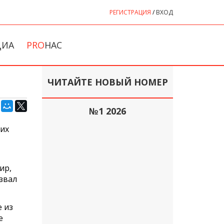
РЕГИСТРАЦИЯ
/
ВХОД
ДИА
PRO
НАС
ЧИТАЙТЕ НОВЫЙ НОМЕР
№1 2026
ших
ир,
звал
е из
е