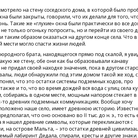
смотрело на стену соседского дома, в которой было про
кна были закрыты, говорили, что их делали для того, чт
онь. Такие же «глухие» окна были практически во все д
 не только огоньку попросить, но и перейти из своего 
, и таким образом оказаться на другом конце села. Что в
 мести могло спасти жизни людей.
воюродного брата, находящегося прямо под скалой, я уви
акую же стену, обе они как бы образовывали канаву
я не придал своей находке значения, пока в другом стар
валы, люди обнаружили под этим домом такой же ход, с
понял, что это остатки системы подземных ходов, про
акже и то, что во время дождей вся вода с улиц села ку
м, собираясь в одном месте, мощным напором стекает в
их-то древних подземных коммуникациях. Вообще хочу
асположено наше село, имеет древнюю историю. Извест
полагал, что оно основано во II тыс. до н. э., то есть 
ла я нашел древние символы, которые перекликаются с
и, на острове Мальта, – это остатки древней цивилиза
емый лабиринт Дедала, спирали, кресты и другие знаки.