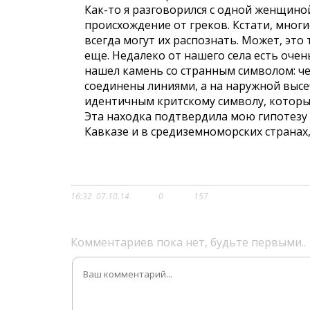
Как-то я разговорился с одной женщиной 
происхождение от греков. Кстати, многи
всегда могут их распознать. Может, это
еще. Недалеко от нашего села есть очен
нашел камень со странным символом: че
соединены линиями, а на наружной высе
идентичным критскому символу, который
Эта находка подтвердила мою гипотезу
Кавказе и в средиземноморских странах,
16:32
07.10.14
0
157
Комментариев пока нет, будьте первыми..