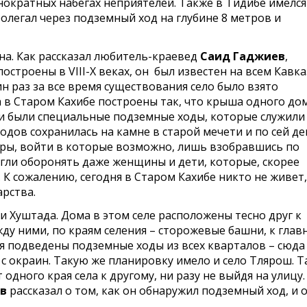
нократных набегах неприятелей. Также в Тидибе имелся
олегал через подземный ход на глубине 8 метров и
на. Как рассказал любитель-краевед
Саид Гаджиев
,
остроены в VIII-Х веках, он был известен на всем Кавка
н раз за все время существования село было взято
 в Старом Кахибе построены так, что крыша одного до
ми были специальные подземные ходы, которые служили
одов сохранилась на камне в старой мечети и по сей де
еры, войти в которые возможно, лишь взобравшись по
гли оборонять даже женщины и дети, которые, скорее
. К сожалению, сегодня в Старом Кахибе никто не живет,
арства.
и Хуштада. Дома в этом селе расположены тесно друг к
ду ними, по краям селения – сторожевые башни, к глав
я подведены подземные ходы из всех кварталов – сюда
 с окраин. Такую же планировку имело и село Тлярош. Т
одного края села к другому, ни разу не выйдя на улицу.
в
рассказал о том, как он обнаружил подземный ход, и 