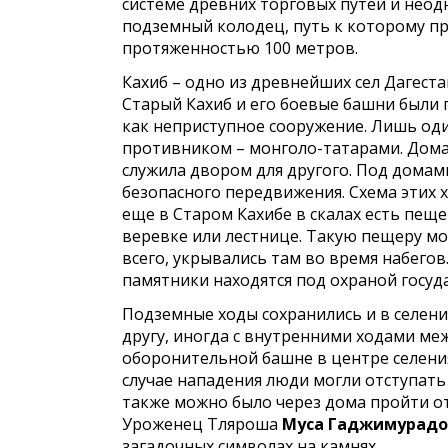
системе древних торговых путей и неод
подземный колодец, путь к которому пр
протяженностью 100 метров.
Кахиб – одно из древнейших сел Дагеста
Старый Кахиб и его боевые башни были п
как неприступное сооружение. Лишь оди
противником – монголо-татарами. Дома
служила двором для другого. Под дома
безопасного передвижения. Схема этих х
еще в Старом Кахибе в скалах есть пещ
веревке или лестнице. Такую пещеру мо
всего, укрывались там во время набегов
памятники находятся под охраной госуд
Подземные ходы сохранились и в селени
другу, иногда с внутренними ходами меж
оборонительной башне в центре селени
случае нападения люди могли отступать
также можно было через дома пройти от 
Уроженец Тляроша
Муса Гаджимурадо
загадочных символах на камнях.