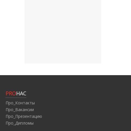
PRO
НАС
Про_Контакты
Про_Вакансии
Про_Презентацию
Про_Дипломы