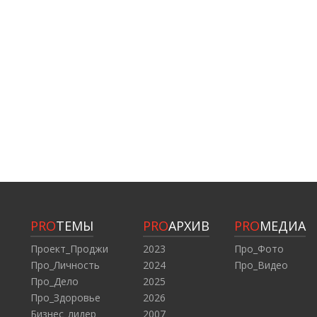
PRO
ТЕМЫ
PRO
АРХИВ
PRO
МЕДИА
Проект_Проджи
2023
Про_Фото
Про_Личность
2024
Про_Видео
Про_Дело
2025
Про_Здоровье
2026
Бизнес_лидер
2007