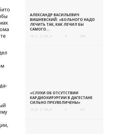
бито
АЛЕКСАНДР ВАСИЛЬЕВИЧ
обы
ВИШНЕВСКИЙ: «БОЛЬНОГО НАДО
омах
ЛЕЧИТЬ ТАК, КАК ЛЕЧИЛ БЫ
дома
САМОГО...
 те
18:22
27.08.24
0
298
дел
ом
да-
«СЛУХИ ОБ ОТСУТСТВИИ
КАРДИОХИРУРГИИ В ДАГЕСТАНЕ
СИЛЬНО ПРЕУВЕЛИЧЕНЫ»
ный
16:29
27.08.24
0
205
ему
ции,