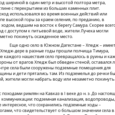
од шириной в один метр и высотой полтора метра,
глине с перекрытием из больших каменных плит.
оход использовался во время военных действий или
пе высокой горы за краем селения, по преданию, в
ходом, ведшим на восток к берегу Самура. Скорее всего
од с доступом к питьевой воде, жители Лучека могли
аметно покинуть осажденное место.
Еще одно село в Южном Дагестане – Хпедж – имее
з Хпедж-дере в разные годы прошли полчища Тимура,
ле каждого нашествия село превращалось в руины и ка
бороны от врагов Хпедж был обведен стеной, оставался 
ентре села были сооружены подземные помещения для
нщины и дети прятались там. Из подземелья до речки б
й, жители могли набрать воду или незаметно покинуть
походами римлян на Кавказ в I веке до н. э. До настоя
 коммуникации: подземная канализация, водопроводы,
 интересное, что сохранились подземные ходы –
гами, что свидетельствует о большом значении села в