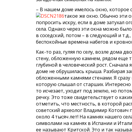
– В нашем доме имелось окно, которое 
такое же окно. Обычно эти о
попросить искру, если в доме затухал ог
села. Однако через эти окна можно было
в соседский, потом – в следующий и т.д.
беспокойные времена набегов и кровной
Как-то раз, гуляя по селу, возле дома д
стену, обложенную камнем, рядом еще т
глубиной в человеческий рост. Сначала 
доме не обрушилась крыша. Разбирая за
обложенными камнями стенами. Я сразу 
которую слышал от старших. Интересно т
то исчезает, уходит под землю, но пото
речку. Это тоже свидетельствует о как
отметить, что местность, в которой р
советский археолог Владимир Котович пред
около 4 тысяч лет! На камнях нашего се
символами на камнях в Испании и Итали
ее называют Критской. Это и так называ