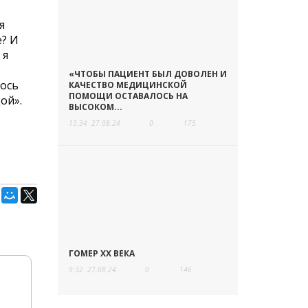
я
е? И
 я
«ЧТОБЫ ПАЦИЕНТ БЫЛ ДОВОЛЕН И
лось
КАЧЕСТВО МЕДИЦИНСКОЙ
ПОМОЩИ ОСТАВАЛОСЬ НА
ой».
ВЫСОКОМ...
13:34
27.08.24
0
175
ГОМЕР ХХ ВЕКА
9:32
27.08.24
0
146