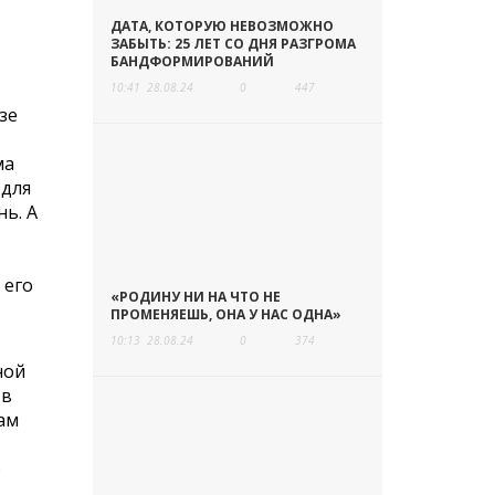
ДАТА, КОТОРУЮ НЕВОЗМОЖНО
ЗАБЫТЬ: 25 ЛЕТ СО ДНЯ РАЗГРОМА
БАНДФОРМИРОВАНИЙ
10:41
28.08.24
0
447
зе
ма
 для
нь. А
 его
«РОДИНУ НИ НА ЧТО НЕ
ПРОМЕНЯЕШЬ, ОНА У НАС ОДНА»
10:13
28.08.24
0
374
ной
 в
ам
о