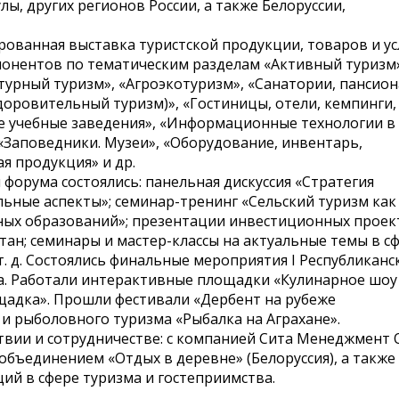
лы, других регионов России, а также Белоруссии,
рованная выставка туристской продукции, товаров и ус
спонентов по тематическим разделам «Активный туризм
турный туризм», «Агроэкотуризм», «Санатории, пансион
доровительный туризм)», «Гостиницы, отели, кемпинги,
е учебные заведения», «Информационные технологии в
 «Заповедники. Музеи», «Оборудование, инвентарь,
я продукция» и др.
орума состоялись: панельная дискуссия «Стратегия
льные аспекты»; семинар-тренинг «Сельский туризм как
ных образований»; презентации инвестиционных проек
тан; семинары и мастер-классы на актуальные темы в с
т. д. Состоялись финальные мероприятия I Республиканс
ма. Работали интерактивные площадки «Кулинарное шоу
щадка». Прошли фестивали «Дербент на рубеже
) и рыболовного туризма «Рыбалка на Аграхане».
твии и сотрудничестве: с компанией Сита Менеджмент
объединением «Отдых в деревне» (Белоруссия), а также 
ий в сфере туризма и гостеприимства.