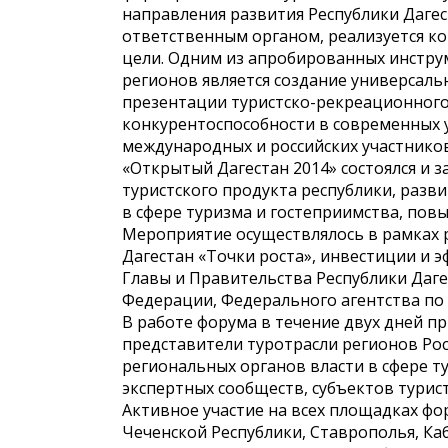
направления развития Республики Дагес
ответственным органом, реализуется к
цели. Одним из апробированных инстр
регионов является создание универса
презентации туристско-рекреационног
конкурентоспособности в современных у
международных и российских участнико
«Открытый Дагестан 2014» состоялся и 
туристского продукта республики, раз
в сфере туризма и гостеприимства, по
Мероприятие осуществлялось в рамках 
Дагестан «Точки роста», инвестиции и
Главы и Правительства Республики Даге
Федерации, Федерального агентства по 
В работе форума в течение двух дней пр
представители туротрасли регионов Рос
региональных органов власти в сфере т
экспертных сообществ, субъектов турис
Активное участие на всех площадках фо
Чеченской Республики, Ставрополья, Ка