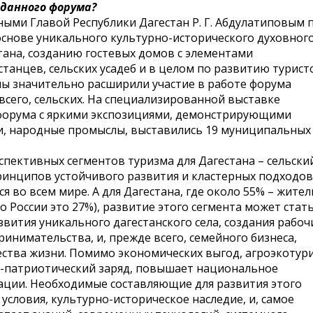
данного форума?
ными Главой Республики Дагестан Р. Г. Абдулатиповым 
снове уникального культурно-исторического духовного
тана, созданию гостевых домов с элементами
танцев, сельских усадеб и в целом по развитию турист
мы значительно расширили участие в работе форума
сего, сельских. На специализированной выставке
г форума с яркими экспозициями, демонстрирующими
и, народные промыслы, выставились 19 муниципальных
спективных сегментов туризма для Дагестана – сельски
принципов устойчивого развития и кластерных подходов
 во всем мире. А для Дагестана, где около 55% – жител
о России это 27%), развитие этого сегмента может стат
ития уникального дагестанского села, создания рабоч
ринимательства, и, прежде всего, семейного бизнеса,
ства жизни. Помимо экономических выгод, агроэкотур
ко-патриотический заряд, повышает национальное
ации. Необходимые составляющие для развития этого
условия, культурно-историческое наследие, и, самое