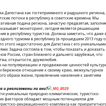
а Дагестана как гостеприимного и радушного региона,
ские потоки в республику в советские времена. Мы
ативная подача региона, зачастую предвзятая, заполня
оказывает мониторинг, сегодня является решающим
я в республику туристов. Должна заметить, что даже 
ездного туризма в республику (в прошедшем 2013 году 
то этого недостаточно для Дагестана с его уникальным
и. Задача состояла в том, чтобы показать и доказать
ов России, стран ближнего и дальнего зарубежья, что
тва, открытости, дружелюбия.
н на популяризацию и продвижение ценностей культур
 и бережное отношение к своему краю, межкультурное
го образа жизни, привлечение населения к занятиям
а и реализованы ли они?
сти уникальных природно-климатических, туристско-
ких факторов обладает мощным потенциалом для
ристско-рекреационного комплекса как приоритетног