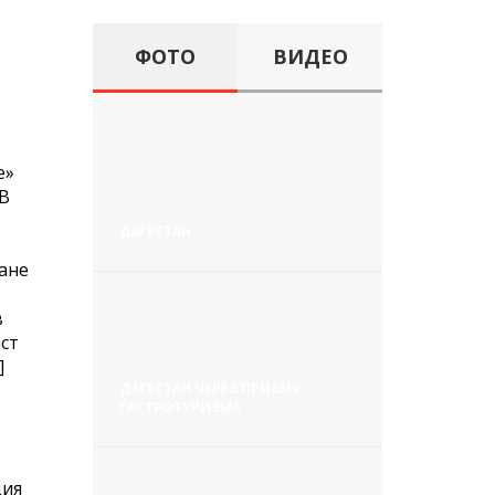
ФОТО
ВИДЕО
е»
 В
ДАГЕСТАН
ране
в
аст
]
ДАГЕСТАН ЧЕРЕЗ ПРИЗМУ
ГАСТРОТУРИЗМА
ция