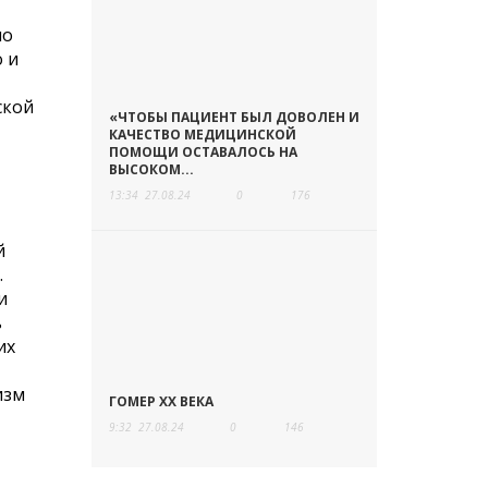
по
 и
ской
«ЧТОБЫ ПАЦИЕНТ БЫЛ ДОВОЛЕН И
КАЧЕСТВО МЕДИЦИНСКОЙ
ПОМОЩИ ОСТАВАЛОСЬ НА
ВЫСОКОМ...
13:34
27.08.24
0
176
й
.
и
ь
их
изм
ГОМЕР ХХ ВЕКА
9:32
27.08.24
0
146