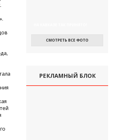
.
».
НА КАВКАЗЕ ТАК ПРИНЯТО!
дов
СМОТРЕТЬ ВСЕ ФОТО
да,
тала
РЕКЛАМНЫЙ БЛОК
ания
кая
стей
я
го