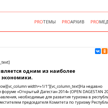
PRO
ТЕМЫ
PRO
АРХИВ
PRO
МЕ
Н
_text]
является одним из наиболее
 экономики.
_row][vc_column width=»1/1″][vc_column_text]На недавно
форуме «Открытый Дагестан 2014» (OPEN DAGESTAN 20
вления, необходимые для развития туризма в республи
местителем председателя Комитета по туризму Республ