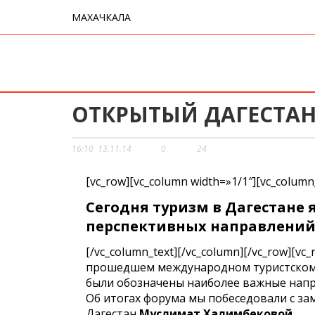
МАХАЧКАЛА
ОТКРЫТЫЙ ДАГЕСТА
16:10
13.11.14
0
24
[vc_row][vc_column width=»1/1″][vc_column
Сегодня туризм в Дагестане 
перспективных направлений
[/vc_column_text][/vc_column][/vc_row][vc
прошедшем международном туристском 
были обозначены наиболее важные напра
Об итогах форума мы побеседовали с за
Дагестан
Муслимат Халимбековой.