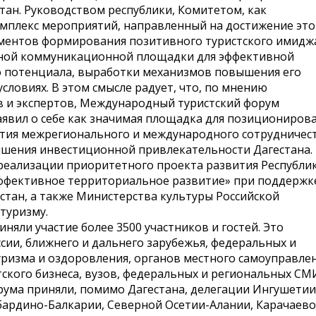
тан. Руководством республики, Комитетом, как
омплекс мероприятий, направленный на достижение эт
ументов формирования позитивного туристского имидж
льной коммуникационной площадки для эффективной
о потенциала, выработки механизмов повышения его
словиях. В этом смысле радует, что, по мнению
в и экспертов, Международный туристский форум
заявил о себе как значимая площадка для позициониров
вития межрегионального и международного сотрудничес
вышения инвестиционной привлекательности Дагестана.
реализации приоритетного проекта развития Республи
 эффективное территориальное развитие» при поддержк
стан, а также Министерства культуры Российской
туризму.
иняли участие более 3500 участников и гостей. Это
сии, ближнего и дальнего зарубежья, федеральных и
уризма и оздоровления, органов местного самоуправлен
тского бизнеса, вузов, федеральных и региональных СМ
рума приняли, помимо Дагестана, делегации Ингушетии
бардино-Балкарии, Северной Осетии-Алании, Карачаево