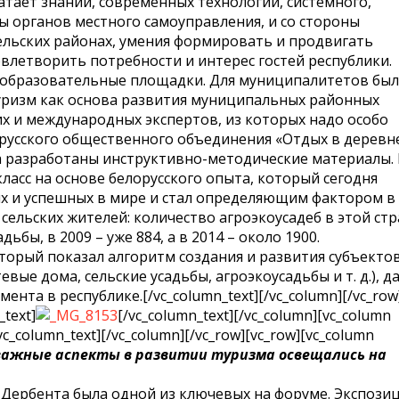
атает знаний, современных технологий, системного,
ы органов местного самоуправления, и со стороны
ельских районах, умения формировать и продвигать
овлетворить потребности и интерес гостей республики.
 образовательные площадки. Для муниципалитетов был
уризм как основа развития муниципальных районных
х и международных экспертов, из которых надо особо
русского общественного объединения «Отдых в деревн
ра разработаны инструктивно-методические материалы.
ласс на основе белорусского опыта, который сегодня
х и успешных в мире и стал определяющим фактором в
сельских жителей: количество агроэкоусадеб в этой ст
дьбы, в 2009 – уже 884, а в 2014 – около 1900.
торый показал алгоритм создания и развития субъекто
евые дома, сельские усадьбы, агроэкоусадьбы и т. д.), д
ента в республике.[/vc_column_text][/vc_column][/vc_row
_text]
[/vc_column_text][/vc_column][vc_column
vc_column_text][/vc_column][/vc_row][vc_row][vc_column
 важные аспекты в развитии туризма освещались на
 Дербента была одной из ключевых на форуме. Экспози