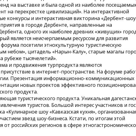
енд на выставке и была одной из наиболее посещаемых
ент на перекрестке цивилизаций». На интерактивной
е конкурсы и интерактивная викторина «Дербент-шоу
приятия в городе Дербенте, направленные на
ербента, одного их наиболее древних «живущих» горо
торый является неисчерпаемым ресурсом для развития
ти форума посетили этнокультурную туристическую
ым небом», цитадель «Нарын-Калу», старые магалы горо
а рубеже тысячелетий».
ма и продвижения турпродукта являются
присутствие в интернет-пространстве. На форуме рабо
огии. Презентация информационно-коммуникационных
езентации новых проектов эффективного позициониров
ского продукта.
ляющая туристического продукта. Уникальная дагестанс
ивлечения туристов. Большой интерес участников и го
а «Кулинарное шоу «Кавказская кухня», организованна
участием звезд шоу-бизнеса. Кстати, по итогам этой
 от российских регионов в сфере этногастрономическо