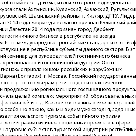
 событийного туризма, итоги которого подведены на
рса стали Ахтынский, Кулинский, Ахвахский, Рутульски
арумовский, Шамильский районы, г. Кизляр, ДГТУ. Лиде
ан 2014 года жюри единогласно признан Кулинский рай
ки Дагестан 2014 года признан город Дербент.
е гостиничного бизнеса в республике не всегда
 Есть международные, российские стандарты в этой сф
твующие в республике субъекты данного сектора. В эт
ий семинар для руководителей гостиничного бизнеса
ах региональной гостиничной индустрии. Опыт
гионах» с привлечением российских и зарубежных
Варна (Болгария), г. Москва, Российский государственн
ках которого отельерам региона даны практические
и продвижению регионального гостиничного продукта.
ючала целый комплекс мероприятий, образовательных 
естивалей и т. д. Все они состоялись и имели хороший
то особенно важно, как мы видим уже сегодня, заданные
азвития сельского туризма, событийного туризма,
ологий, развития инвестиционных проектов в сфере
на уровне субъектов туристской индустрии республики