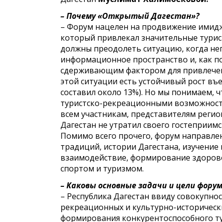
– Почему «Открытый Дагестан»?
– Форум нацелен на продвижение имидж
который привлекал значительные турист
должны преодолеть ситуацию, когда нег
информационное пространство и, как п
сдерживающим фактором для привлечени
этой ситуации есть устойчивый рост въ
составил около 13%). Но мы понимаем, ч
туристско-рекреационными возможностям
всем участникам, представителям регион
Дагестан не утратил своего гостеприимс
Помимо всего прочего, форум направле
традиций, истории Дагестана, изучение
взаимодействие, формирование здорово
спортом и туризмом.
– Каковы основные задачи и цели форум
– Республика Дагестан ввиду совокупно
рекреационных и культурно-историчес
формирования конкурентоспособного ту