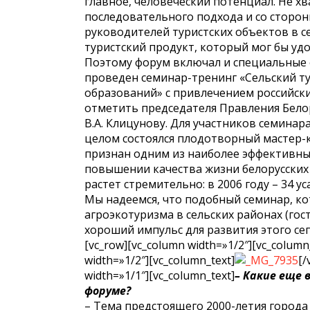
главное, человеческий потенциал. Не хв
последовательного подхода и со сторон
руководителей туристских объектов в с
туристский продукт, который мог бы уд
Поэтому форум включал и специальные
проведен семинар-тренинг «Сельский т
образований» с привлечением российски
отметить председателя Правления Бело
В.А. Клицунову. Для участников семина
целом состоялся плодотворный мастер-к
признан одним из наиболее эффективны
повышении качества жизни белорусских 
растет стремительно: в 2006 году – 34 уса
Мы надеемся, что подобный семинар, ко
агроэкотуризма в сельских районах (гост
хороший импульс для развития этого сегм
[vc_row][vc_column width=»1/2″][vc_column
width=»1/2″][vc_column_text]
[/
width=»1/1″][vc_column_text]
– Какие еще
форуме?
– Тема предстоящего 2000-летия города