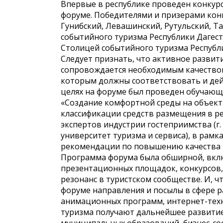
Впервые в республике проведен конкурс
форуме. Победителями и призерами конку
Гунибский, Левашинский, Рутульский, Т
событийного туризма Республики Дагест
Столицей событийного туризма Республи
Следует признать, что активное развити
сопровождается необходимым качеством.
которым должны соответствовать и дейс
целях на форуме был проведен обучающ
«Создание комфортной среды на объект
классификации средств размещения в ре
экспертов индустрии гостеприимства (г. 
университет туризма и сервиса), в рам
рекомендации по повышению качества 
Программа форума была обширной, вкл
презентационных площадок, конкурсов, ф
резонанс в туристском сообществе. И, ч
форуме направления и посылы в сфере р
анимационных программ, интернет-техн
туризма получают дальнейшее развитие 