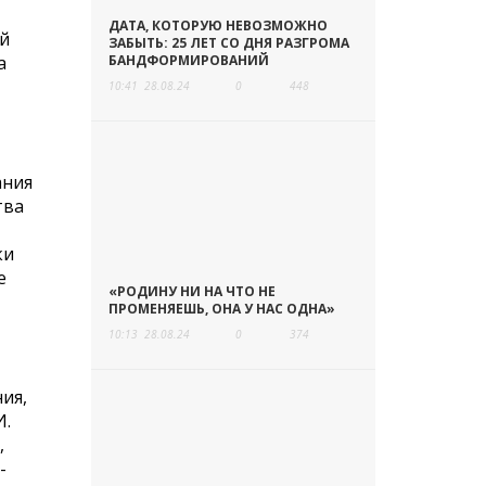
ДАТА, КОТОРУЮ НЕВОЗМОЖНО
ой
ЗАБЫТЬ: 25 ЛЕТ СО ДНЯ РАЗГРОМА
а
БАНДФОРМИРОВАНИЙ
10:41
28.08.24
0
448
ания
тва
ки
е
«РОДИНУ НИ НА ЧТО НЕ
ПРОМЕНЯЕШЬ, ОНА У НАС ОДНА»
10:13
28.08.24
0
374
ия,
И.
,
-