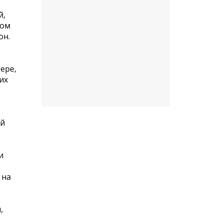
й,
ром
он.
ере,
их
ый
и
 на
,