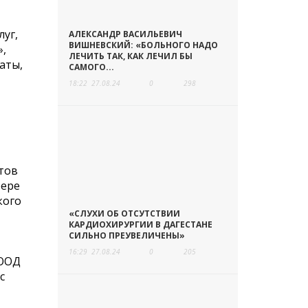
луг,
АЛЕКСАНДР ВАСИЛЬЕВИЧ
ВИШНЕВСКИЙ: «БОЛЬНОГО НАДО
»,
ЛЕЧИТЬ ТАК, КАК ЛЕЧИЛ БЫ
аты,
САМОГО...
18:22
27.08.24
0
298
тов
фере
кого
«СЛУХИ ОБ ОТСУТСТВИИ
КАРДИОХИРУРГИИ В ДАГЕСТАНЕ
СИЛЬНО ПРЕУВЕЛИЧЕНЫ»
16:29
27.08.24
0
205
 ООД
с