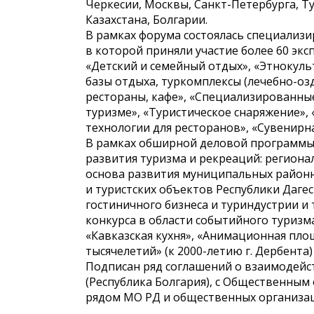
Черкесии, Москвы, Санкт-Петербурга, Ту
Казахстана, Болгарии.
В рамках форума состоялась специализи
в которой приняли участие более 60 эк
«Детский и семейный отдых», «Этнокуль
базы отдыха, туркомплексы (лечебно-оз
рестораны, кафе», «Специализированны
туризме», «Туристическое снаряжение»,
технологии для ресторанов», «Сувенирна
В рамках обширной деловой программы ф
развития туризма и рекреаций: региона
основа развития муниципальных район
и туристских объектов Республики Дагес
гостиничного бизнеса и туриндустрии и 
конкурса в области событийного туриз
«Кавказская кухня», «Анимационная пло
тысячелетий» (к 2000-летию г. Дербента
Подписан ряд соглашений о взаимодейс
(Республика Болгария), с Общественным 
рядом МО РД и общественных организац