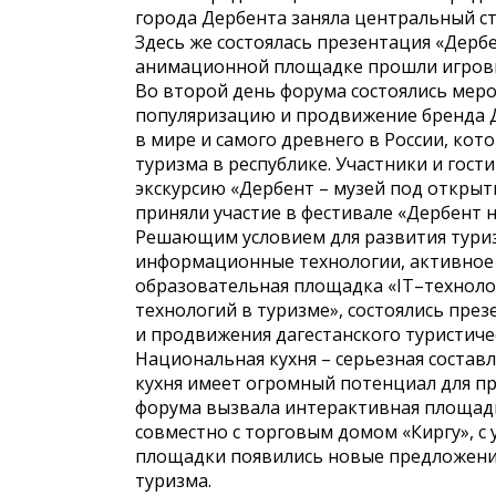
города Дербента заняла центральный ст
Здесь же состоялась презентация «Дерб
анимационной площадке прошли игровы
Во второй день форума состоялись меро
популяризацию и продвижение бренда Д
в мире и самого древнего в России, ко
туризма в республике. Участники и гос
экскурсию «Дербент – музей под открыт
приняли участие в фестивале «Дербент н
Решающим условием для развития туриз
информационные технологии, активное 
образовательная площадка «IT–технол
технологий в туризме», состоялись пр
и продвижения дагестанского туристиче
Национальная кухня – серьезная состав
кухня имеет огромный потенциал для пр
форума вызвала интерактивная площадк
совместно с торговым домом «Киргу», с 
площадки появились новые предложения
туризма.