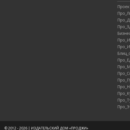
Проек
Про_Л
Про_Д
Про_З
Бизне
Про_И
Про_И
Блиц_
Про_Е
Про_М
Про_С
Про_П
Про_Н
Про_К
Про_Т
Про_Э
© 2012 - 2026 | ИЗДАТЕЛЬСКИЙ ДОМ «ПРОДЖИ»