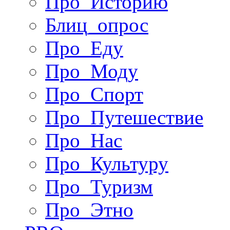
Про_Историю
Блиц_опрос
Про_Еду
Про_Моду
Про_Спорт
Про_Путешествие
Про_Нас
Про_Культуру
Про_Туризм
Про_Этно