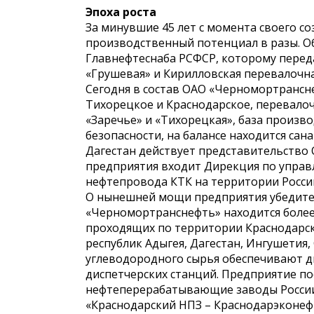
Эпоха роста
За минувшие 45 лет с момента своего с
производственный потенциал в разы. О
Главнефтеснаба РСФСР, которому перед
«Грушевая» и Кирилловская перевалочна
Сегодня в состав ОАО «Черномортрансн
Тихорецкое и Краснодарское, перевало
«Заречье» и «Тихорецкая», база произв
безопасности, на балансе находится са
Дагестан действует представительство
предприятия входит Дирекция по управ
нефтепровода КТК на территории Росси
О нынешней мощи предприятия убедител
«Черномортранснефть» находится более
проходящих по территории Краснодарско
республик Адыгея, Дагестан, Ингушетия,
углеводородного сырья обеспечивают д
диспетчерских станций. Предприятие по
нефтеперерабатывающие заводы России:
«Краснодарский НПЗ – Краснодарэконеф