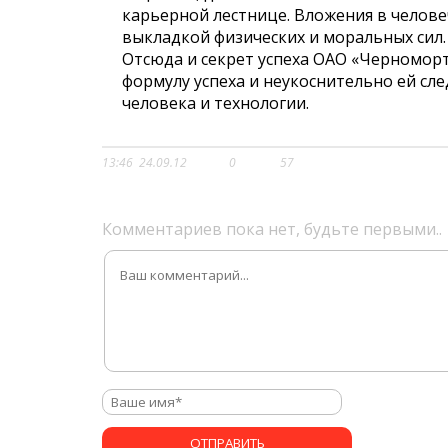
карьерной лестнице. Вложения в челов
выкладкой физических и моральных сил.
Отсюда и секрет успеха ОАО «Черномор
формулу успеха и неукоснительно ей сле
человека и технологии.
13:46
24.09.12
0
57
Комментариев пока нет, будьте первыми..