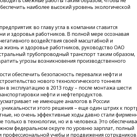
роводить смежные работы таким образом, чтобы не
беспечить наиболее высокий уровень экологической
редприятия: во главу угла в компании ставится
зни и здоровья работников. В полной мере осознавая
егативного воздействия своей масштабной и
на жизнь и здоровье работников, руководство ОАО
стральный трубопроводный транспорт таким образом,
вратить угрозы возникновения производственного
мости обеспечить безопасность перевалки нефти и
строительство нового технологического тоннеля
ан в эксплуатацию в 2013 году – после монтажа шести
ранспортировки нефти и нефтепродуктов.
дусматривает не имеющее аналогов в России
 уникальности этого решения – еще один штрих к порт
ные, но очень эффективные ходы давно стали фирмен
 только в технологии, но и в человека. Это обеспечив
Южном федеральном округе по уровню зарплат, полный
 профессиональной учебы и продвижения сотрудников