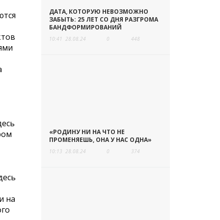
ДАТА, КОТОРУЮ НЕВОЗМОЖНО
ются
ЗАБЫТЬ: 25 ЛЕТ СО ДНЯ РАЗГРОМА
БАНДФОРМИРОВАНИЙ
ктов
10:41
28.08.24
0
448
ями
а
десь
«РОДИНУ НИ НА ЧТО НЕ
ром
ПРОМЕНЯЕШЬ, ОНА У НАС ОДНА»
10:13
28.08.24
0
374
десь
и на
ого