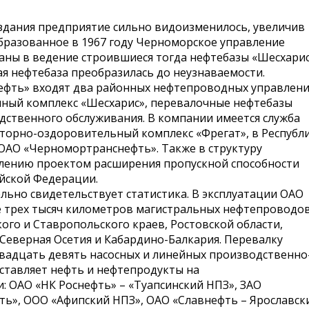
оздания предприятие сильно видоизменилось, увеличив
бразованное в 1967 году Черноморское управление
аны в ведение строившиеся тогда нефтебазы «Шесхарис
я нефтебаза преобразилась до неузнаваемости.
ефть» входят два районных нефтепроводных управлени
чный комплекс «Шесхарис», перевалочные нефтебазы
одственного обслуживания. В компании имеется служба
наторно-оздоровительный комплекс «Фрегат», в Республ
 ОАО «Черномортранснефть». Также в структуру
лению проектом расширения пропускной способности
йской Федерации.
ьно свидетельствует статистика. В эксплуатации ОАО
 трех тысяч километров магистральных нефтепроводов
го и Ставропольского краев, Ростовской области,
 Северная Осетия и Кабардино-Балкария. Перевалку
вадцать девять насосных и линейных производственно
ставляет нефть и нефтепродукты на
 ОАО «НК Роснефть» – «Туапсинский НПЗ», ЗАО
ть», ООО «Афипский НПЗ», ОАО «Славнефть – Ярославск