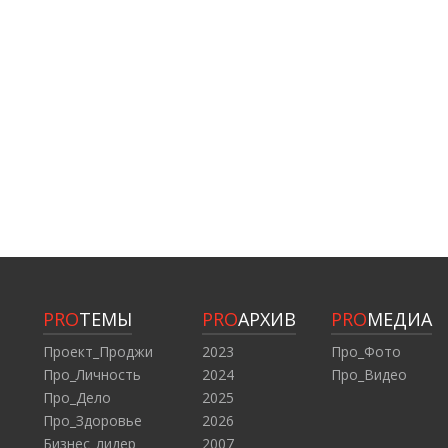
PRO
ТЕМЫ
PRO
АРХИВ
PRO
МЕДИА
Проект_Проджи
2023
Про_Фото
Про_Личность
2024
Про_Видео
Про_Дело
2025
Про_Здоровье
2026
Бизнес_лидер
2007