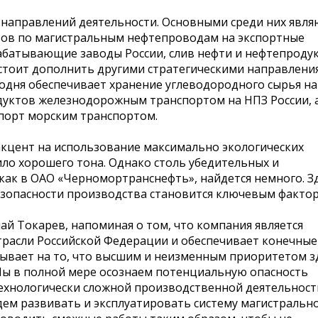
 направлений деятельности. Основными среди них явля
тов по магистральным нефтепроводам на экспортные
батывающие заводы России, слив нефти и нефтепроду
 стоит дополнить другими стратегическими направлени
одня обеспечивает хранение углеводородного сырья на
одуктов железнодорожным транспортом на НПЗ России, 
спорт морским транспортом.
акцент на использование максимально экологических
ло хорошего тона. Однако столь убедительных и
как в ОАО «Черномортранснефть», найдется немного. З
безопасности производства становится ключевым факто
й Токарев, напоминая о том, что компания является
расли Российской Федерации и обеспечивает конечные
зывает на то, что высшим и неизменным приоритетом з
Мы в полной мере осознаем потенциальную опасность
ехнологически сложной производственной деятельност
удем развивать и эксплуатировать систему магистральн