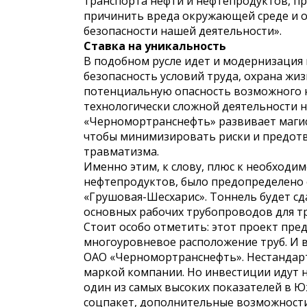
транспорта нефти и нефтепродуктов, п
причинить вреда окружающей среде и о
безопасности нашей деятельности».
Ставка на уникальность
В подобном русле идет и модернизация п
безопасность условий труда, охрана жи
потенциальную опасность возможного н
технологически сложной деятельности 
«Черномортранснефть» развивает маги
чтобы минимизировать риски и предот
травматизма.
Именно этим, к слову, плюс к необходи
нефтепродуктов, было предопределено 
«Грушовая-Шесхарис». Тоннель будет сд
основных рабочих трубопроводов для т
Стоит особо отметить: этот проект пре
многоуровневое расположение труб. И в
ОАО «Черномортранснефть». Нестандарт
маркой компании. Но инвестиции идут не
один из самых высоких показателей в 
соцпакет, дополнительные возможности