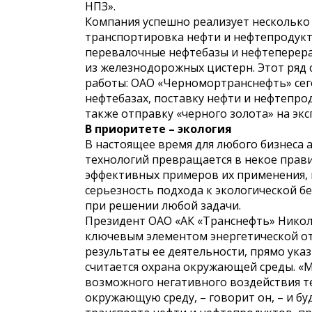
НПЗ».
Компания успешно реализует несколько
транспортировка нефти и нефтепродук
перевалочные нефтебазы и нефтеперера
из железнодорожных цистерн. Этот ряд
работы: ОАО «Черномортранснефть» сег
нефтебазах, поставку нефти и нефтепр
также отправку «черного золота» на эк
В приоритете – экология
В настоящее время для любого бизнеса 
технологий превращается в некое прави
эффективных примеров их применения, 
серьезность подхода к экологической 
при решении любой задачи.
Президент ОАО «АК «Транснефть» Никола
ключевым элементом энергетической от
результаты ее деятельности, прямо ука
считается охрана окружающей среды. «
возможного негативного воздействия т
окружающую среду, – говорит он, – и б