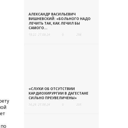
АЛЕКСАНДР ВАСИЛЬЕВИЧ
ВИШНЕВСКИЙ: «БОЛЬНОГО НАДО
ЛЕЧИТЬ ТАК, КАК ЛЕЧИЛ БЫ
САМОГО...
18:22
27.08.24
0
298
«СЛУХИ ОБ ОТСУТСТВИИ
КАРДИОХИРУРГИИ В ДАГЕСТАНЕ
СИЛЬНО ПРЕУВЕЛИЧЕНЫ»
рету
16:29
27.08.24
0
205
ной
ает
 по