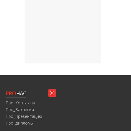
PRO
НАС
Про_Контакты
Про_Вакансии
Про_Презентацию
Про_Дипломы