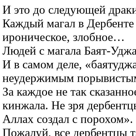
И это до следующей драки
Каждый магал в Дербенте 
ироническое, злобное…
Людей с магала Баят-Уджа
И в самом деле, «баятудж
неудержимым порывистым
За каждое не так сказанно
кинжала. Не зря дербентц
Аллах создал с порохом».
Пожалуй, все дербентцы т