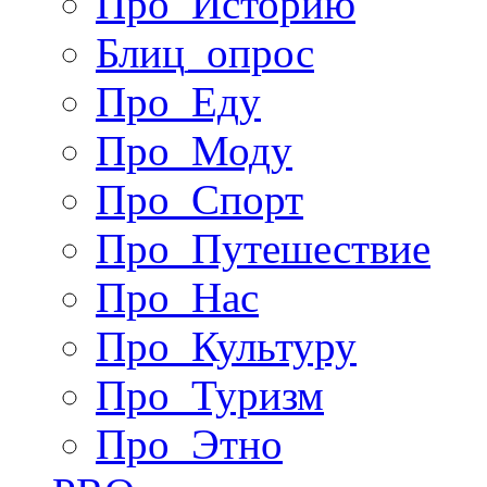
Про_Историю
Блиц_опрос
Про_Еду
Про_Моду
Про_Спорт
Про_Путешествие
Про_Нас
Про_Культуру
Про_Туризм
Про_Этно