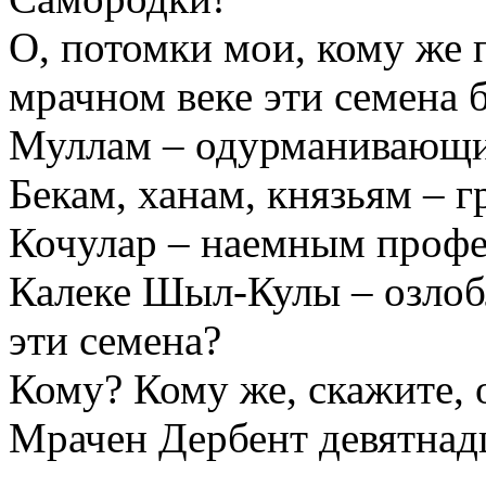
О, потомки мои, кому же 
мрачном веке эти семена 
Муллам – одурманивающи
Бекам, ханам, князьям – 
Кочулар – наемным проф
Калеке Шыл-Кулы – озлоб
эти семена?
Кому? Кому же, скажите, 
Мрачен Дербент девятнадц