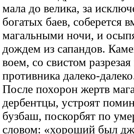
мала до велика, за исключ
богатых баев, соберется 
магальными ночи, и осып
дождем из сапандов. Каме
воем, со свистом разрезая
противника далеко-далеко
После похорон жертв маг
дербентцы, устроят поми
бузбаш, поскорбят по ум
словом: «хороший был дж