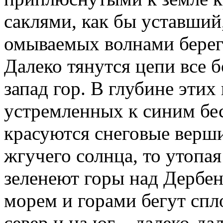
саклями, как бы уставший,
омываемых волнами берег
Далеко тянутся цепи все 
запад гор. В глубине эти
устремленных к синим бе
красуются снеговые верши
жгучего солнца, то утопая
зеленеют горы над Дербен
морем и горами бегут спл
север и на юг – далеко-д