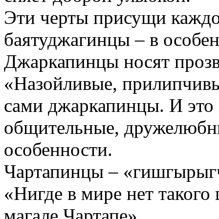
Эти черты присущи каждо
баятуджагинцы – в особе
Джаркапинцы носят прозв
«Назойливые, прилипчивые
сами джаркапинцы. И это 
общительные, дружелюбны
особенности.
Чартапинцы – «гишгырыгч
«Нигде в мире нет такого 
магале Чартапе».