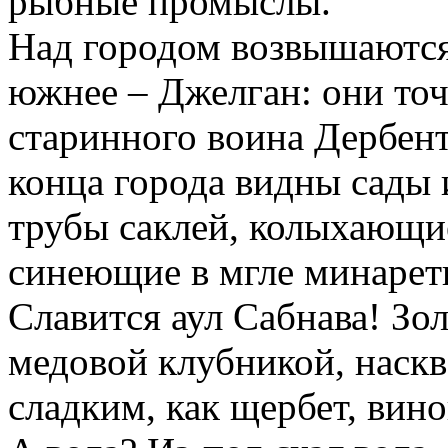
рыбные промыслы.
Над городом возвышаются 
южнее – Джелган: они точ
старинного воина Дербент
конца города видны сады 
трубы саклей, колыхающи
синеющие в мгле минарет
Славится аул Сабнава! Зо
медовой клубникой, наск
сладким, как щербет, вин