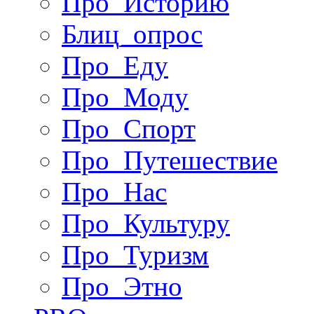
Про_Историю
Блиц_опрос
Про_Еду
Про_Моду
Про_Спорт
Про_Путешествие
Про_Нас
Про_Культуру
Про_Туризм
Про_Этно