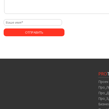
PRO
Проек
Про_Л
Про_Д
Про_З
Бизне