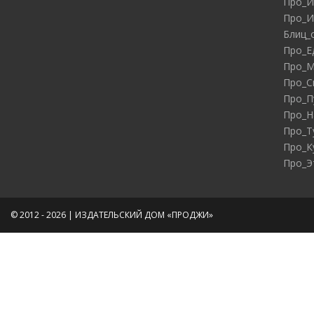
Про_И
Про_И
Блиц_
Про_Е
Про_М
Про_С
Про_П
Про_Н
Про_Т
Про_К
Про_Э
© 2012 - 2026 | ИЗДАТЕЛЬСКИЙ ДОМ «ПРОДЖИ»