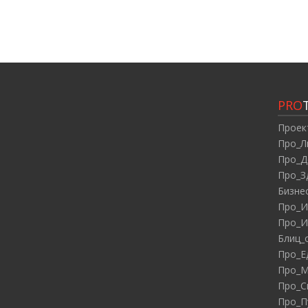
PRO
Проек
Про_Л
Про_Д
Про_З
Бизне
Про_И
Про_И
Блиц_
Про_Е
Про_М
Про_С
Про_П