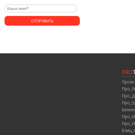
PRO
Проек
Про_Л
Про_Д
Про_З
Бизне
Про_И
Про_И
Блиц_