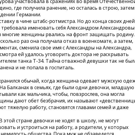
Дурова участвовала в сражениях во время Отечественно
ино, где получила ранение, но осталась в строю, затем
ждении Германии.
тавку в чине штабс-ротмистра. Но до конца своих дней
и требовала именовать себя Александром Александровы
ы многие женщины рвались на фронт защищать родину.
сколько раз она получала отказ в военкомате, а затем,
ентах, сменила свое имя с Александры на Александра,
смотра ей удалось уговорить доктора не раскрывать
телем танка Т-34. Тайна отважной девушки так не был
анена и не попала в госпиталь.
хранился обычай, когда женщина одевает мужскую одеж
а Балканах в семьях, где были одни девочки, младшую
тывали как мальчика, чтобы, повзрослев, она могла
нщины дают обет безбрачия, их называют «девственниц
ют тяжелую работу, становятся главами семей и даже
В этой стране девочки не ходят в школу, не могут
овать и устроиться на работу, а родители, у которых
немилость общества. Пока муж не обзаведется