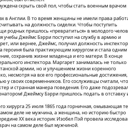
уждена скрыть свой пол, чтобы стать военным врачом
ах в Англии. В то время женщины не имели права работ
ссчитывать на должность сиделки. Чтобы поступить
ощи родных пришлось «превратиться» в молодого чело
я учебы Джеймс Бэрри поступил на службу в армию и
ет, или вернее, Джеймс, получил должность инспекто
ша героиня была практикующим хирургом и стала одним
ение, сохранив жизни младенца и его матери. В конце
ерального инспектора. Маргарет занималась не только
итанской армии, но и улучшением жизни коренного
о, несмотря на все его профессиональные достижения,
ью у своих современников. Его сослуживцы считали, что
тер и странная манера поведения. Его даже подозрева
ернатором! Джеймсу Бэрри пришлось подать в отставку 
го хирурга 25 июля 1865 года горничная, омывающая те
 самом деле не мужчина, а женщина, но историю быстро
середине XX века историк Изобел Пэй провела исследов
врач на самом деле был мужчиной.