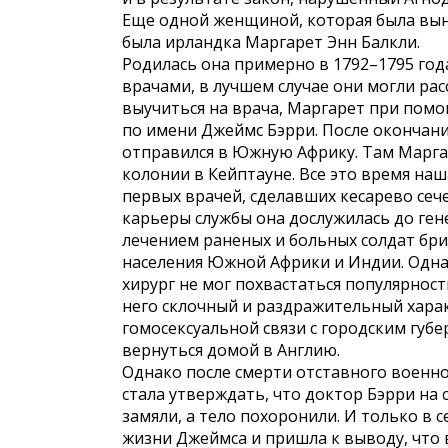
Еще одной женщиной, которая была вын
была ирландка Маргарет Энн Балкли.
Родилась она примерно в 1792–1795 год
врачами, в лучшем случае они могли ра
выучиться на врача, Маргарет при пом
по имени Джеймс Бэрри. После окончани
отправился в Южную Африку. Там Маргар
колонии в Кейптауне. Все это время на
первых врачей, сделавших кесарево сеч
карьеры службы она дослужилась до ген
лечением раненых и больных солдат бр
населения Южной Африки и Индии. Однак
хирург не мог похвастаться популярност
него склочный и раздражительный харак
гомосексуальной связи с городским губ
вернуться домой в Англию.
Однако после смерти отставного военно
стала утверждать, что доктор Бэрри на
замяли, а тело похоронили. И только в 
жизни Джеймса и пришла к выводу, что 