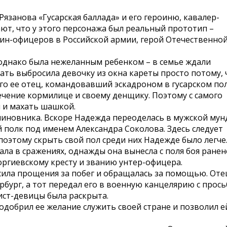
язанова «Гусарская баллада» и его героиню, кавалер-
ают, что у этого персонажа был реальный прототип –
ин-офицеров в Российской армии, герой Отечественно
 однако была нежеланным ребенком – в семье ждали
ать выбросила девочку из окна кареты просто потому, 
ого ее отец, командовавший эскадроном в гусарском пол
печение кормилице и своему денщику. Поэтому с самого
 и махать шашкой.
о чиновника. Вскоре Надежда переоделась в мужской му
ий полк под именем Александра Соколова. Здесь следует
поэтому скрыть свой пол среди них Надежде было легче
ла в сражениях, однажды она вынесла с поля боя ранен
оргиевскому кресту и званию унтер-офицера.
сила прощения за побег и обращалась за помощью. Оте
рбург, а тот передал его в военную канцелярию с прос
ист-девицы была раскрыта.
одобрил ее желание служить своей стране и позволил е