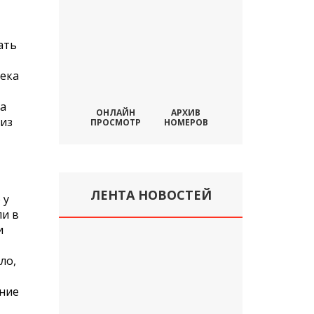
ать
века
ра
ОНЛАЙН
АРХИВ
 из
ПРОСМОТР
НОМЕРОВ
ЛЕНТА НОВОСТЕЙ
 у
ли в
и
ло,
ание