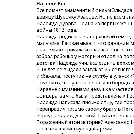
На поле боя
Все помнят знаменитый фильм Эльдара Р
девицу Шурочку Азарову. Но не всем зн
Надежда Дурова – одна из первых женщ
войны 1812 года.
Надежда родилась в дворянской семье,
мальчика. Рассказывают, что однажды м
она сильно кричала и плакала. После эт
забрал ребенка у матери и отдал на по
детства Надежда училась ездить верхом
В 18 лет ее выдали замуж за 25-летнег
и сбежала, поступив на службу в уланск
отметить, что уланы не носили бороды, 
Наравне с мужчинами девушка участвова
офицера, за что была представлена к Ге
Надежда написала письмо отцу, где про
переправил письмо своему брату в Пете
вернуть Надежду домой. Тайна кавалер
Пораженный этой историей Александр I 
остаться в действующей армии.