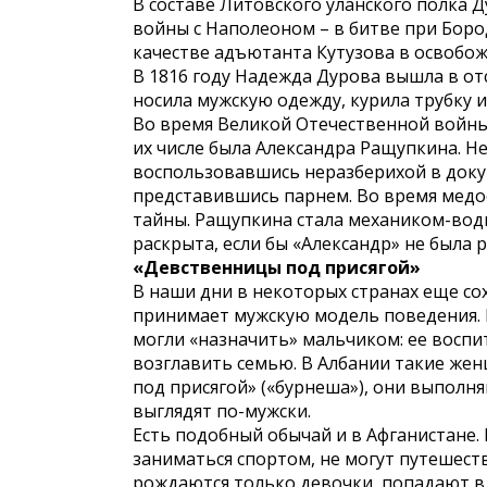
В составе Литовского уланского полка 
войны с Наполеоном – в битве при Бород
качестве адъютанта Кутузова в освобо
В 1816 году Надежда Дурова вышла в отс
носила мужскую одежду, курила трубку 
Во время Великой Отечественной войн
их числе была Александра Ращупкина. Не
воспользовавшись неразберихой в докум
представившись парнем. Во время медо
тайны. Ращупкина стала механиком-води
раскрыта, если бы «Александр» не была р
«Девственницы под присягой»
В наши дни в некоторых странах еще со
принимает мужскую модель поведения. Н
могли «назначить» мальчиком: ее воспи
возглавить семью. В Албании такие же
под присягой» («бурнеша»), они выполня
выглядят по-мужски.
Есть подобный обычай и в Афганистане. 
заниматься спортом, не могут путешеств
рождаются только девочки, попадают в 