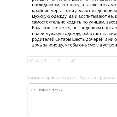
наследником, его жену, а также его сам
крайние меры – они делают из дочери м
мужскую одежду, да и воспитывают ее, к
самостоятельно ходить по улицам, заход
Бача пош является, по сведениям портал
надев мужскую одежду, работает на ки
родителей Ситары шесть дочерей и ни 
дочь за юношу, чтобы она смогла устрои
9:47
05.10.18
0
27
Комментариев пока нет, будьте первыми..