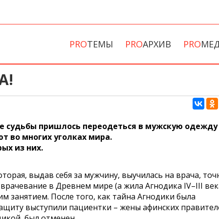
PRO
ТЕМЫ
PRO
АРХИВ
PRO
МЕ
А!
е судьбы пришлось переодеться в мужскую одежду
т во многих уголках мира.
ых из них.
торая, выдав себя за мужчину, выучилась на врача, точ
 врачевание в Древнем мире (а жила Агнодика IV–III век
им занятием. После того, как тайна Агнодики была
 защиту выступили пациентки – жены афинских правител
дикой, был отменен.