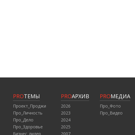
PRO
ТЕМЫ
PRO
АРХИВ
PRO
МЕДИА
Проект_Проджи
2026
Про_Фото
Про_Личность
2023
Про_Видео
Про_Дело
2024
Про_Здоровье
2025
Бизнес_лидер
2007