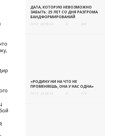
ДАТА, КОТОРУЮ НЕВОЗМОЖНО
ЗАБЫТЬ: 25 ЛЕТ СО ДНЯ РАЗГРОМА
БАНДФОРМИРОВАНИЙ
й
10:41
28.08.24
0
448
что
ку,
ндир
«РОДИНУ НИ НА ЧТО НЕ
.
ПРОМЕНЯЕШЬ, ОНА У НАС ОДНА»
ого
10:13
28.08.24
0
374
ц
ьбой
й