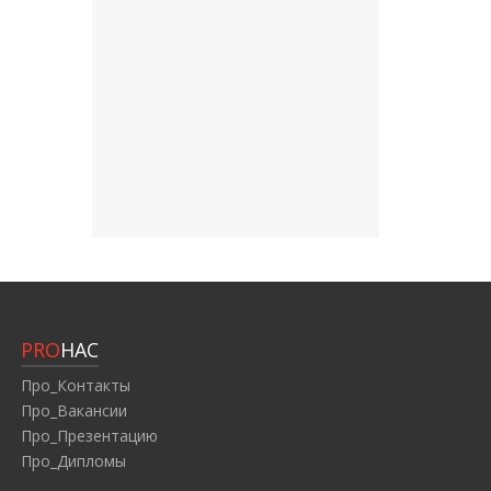
PRO
НАС
Про_Контакты
Про_Вакансии
Про_Презентацию
Про_Дипломы