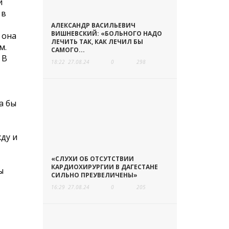
й
 в
АЛЕКСАНДР ВАСИЛЬЕВИЧ
ВИШНЕВСКИЙ: «БОЛЬНОГО НАДО
 она
ЛЕЧИТЬ ТАК, КАК ЛЕЧИЛ БЫ
м.
САМОГО...
 В
18:22
27.08.24
0
298
а бы
ду и
«СЛУХИ ОБ ОТСУТСТВИИ
КАРДИОХИРУРГИИ В ДАГЕСТАНЕ
ы
СИЛЬНО ПРЕУВЕЛИЧЕНЫ»
16:29
27.08.24
0
205