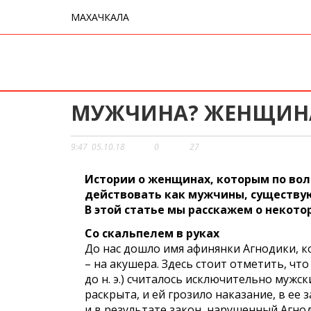
МАХАЧКАЛА
МУЖЧИНА? ЖЕНЩИН
9:47
05.10.18
0
27
Истории о женщинах, которым по вол
действовать как мужчины, существую
В этой статье мы расскажем о некотор
Со скальпелем в руках
До нас дошло имя афинянки Агнодики, ко
– на акушера. Здесь стоит отметить, что
до н. э.) считалось исключительно мужск
раскрыта, и ей грозило наказание, в ее
и в результате закон, нарушенный Агно