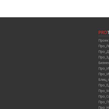
PRO
Проек
Про_Л
Про_Д
Про_З
Бизне
Про_И
Про_И
Блиц_
Про_Е
Про_М
Про_С
Про_П
Про_Н