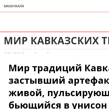
МАХАЧКАЛА
МИР КАВКАЗСКИХ 
12:05
30.01.26
0
8
Мир традиций Кавка
застывший артефак
живой, пульсирующ
бьющийся в унисон