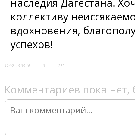
наследия Дагестана. Хо
коллективу неиссякаемо
вдохновения, благопол
успехов!
12:02
16.05.16
0
273
Комментариев пока нет, 