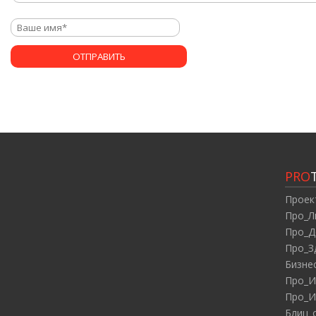
PRO
Проек
Про_Л
Про_Д
Про_З
Бизне
Про_И
Про_И
Блиц_