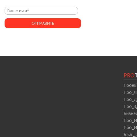
PRO
Проек
Про_Л
Про_Д
Про_З
Бизне
Про_И
Про_И
Блиц_