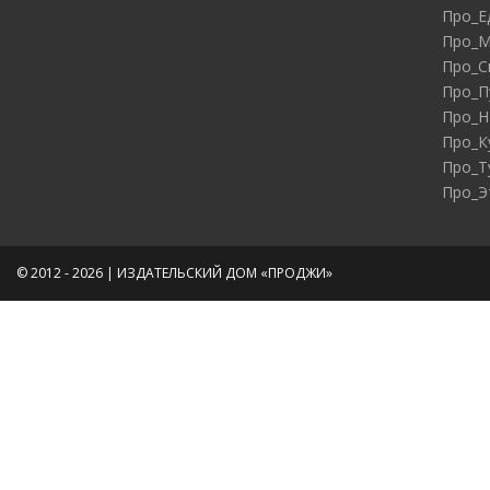
Про_Е
Про_М
Про_С
Про_П
Про_Н
Про_К
Про_Т
Про_Э
© 2012 - 2026 | ИЗДАТЕЛЬСКИЙ ДОМ «ПРОДЖИ»