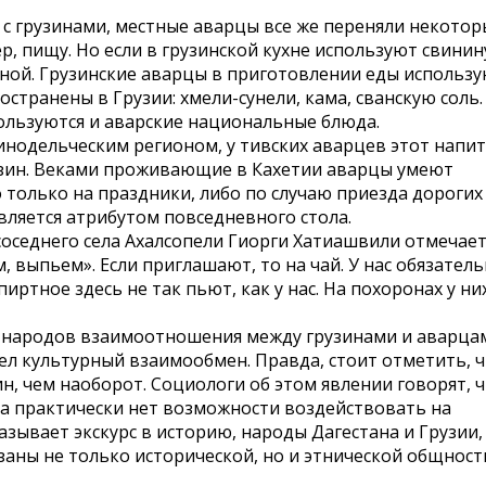
 с грузинами, местные аварцы все же переняли некотор
, пищу. Но если в грузинской кухне используют свинин
иной. Грузинские аварцы в приготовлении еды использ
странены в Грузии: хмели-сунели, кама, сванскую соль.
ользуются и аварские национальные блюда.
винодельческим регионом, у тивских аварцев этот напи
грузин. Веками проживающие в Кахетии аварцы умеют
 только на праздники, либо по случаю приезда дорогих
является атрибутом повседневного стола.
соседнего села Ахалсопели Гиорги Хатиашвили отмечает
м, выпьем». Если приглашают, то на чай. У нас обязател
пиртное здесь не так пьют, как у нас. На похоронах у ни
х народов взаимоотношения между грузинами и аварца
ел культурный взаимообмен. Правда, стоит отметить, 
, чем наоборот. Социологи об этом явлении говорят, ч
ва практически нет возможности воздействовать на
казывает экскурс в историю, народы Дагестана и Грузии,
заны не только исторической, но и этнической общност