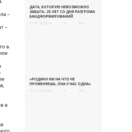
.
ДАТА, КОТОРУЮ НЕВОЗМОЖНО
ЗАБЫТЬ: 25 ЛЕТ СО ДНЯ РАЗГРОМА
ла –
БАНДФОРМИРОВАНИЙ
10:41
28.08.24
0
448
т –
то в
 или
о
о
ее
«РОДИНУ НИ НА ЧТО НЕ
ПРОМЕНЯЕШЬ, ОНА У НАС ОДНА»
я,
10:13
28.08.24
0
374
ев в
на
ного