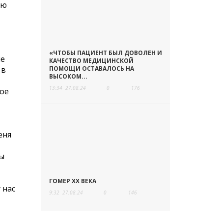
ою
«ЧТОБЫ ПАЦИЕНТ БЫЛ ДОВОЛЕН И
ле
КАЧЕСТВО МЕДИЦИНСКОЙ
 в
ПОМОЩИ ОСТАВАЛОСЬ НА
ВЫСОКОМ...
13:34
27.08.24
0
176
кое
еня
ны
ГОМЕР ХХ ВЕКА
 нас
9:32
27.08.24
0
146