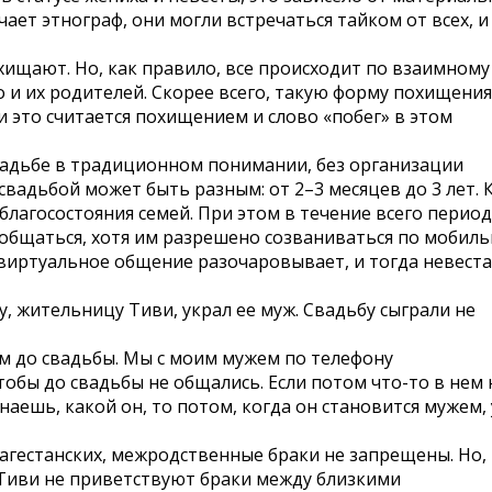
ает этнограф, они могли встречаться тайком от всех, и
ищают. Но, как правило, все происходит по взаимному
о и их родителей. Скорее всего, такую форму похищения
и это считается похищением и слово «побег» в этом
 свадьбе в традиционном понимании, без организации
свадьбой может быть разным: от 2–3 месяцев до 3 лет. 
благосостояния семей. При этом в течение всего перио
 общаться, хотя им разрешено созваниваться по мобил
 виртуальное общение разочаровывает, и тогда невеста
, жительницу Тиви, украл ее муж. Свадьбу сыграли не
ем до свадьбы. Мы с моим мужем по телефону
 чтобы до свадьбы не общались. Если потом что-то в нем 
знаешь, какой он, то потом, когда он становится мужем,
дагестанских, межродственные браки не запрещены. Но,
 Тиви не приветствуют браки между близкими