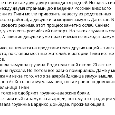
ле почти все друг другу приходятся родней. Но здесь св
между двумя странами. До введения Россией визового
рни из Тиви могли привозить невесту из родственных
ского района), а девушки выходили замуж в Дагестан. В
изового режима, этот процесс заметно ослаб. Сейчас
, у кого есть российский паспорт. Но таких случаев в се
од. А тивские девушки уже практически не выходят замуж
ло, не женятся на представителях других наций – тивс
это, по словам местных жителей, в истории Тиви все же
ов.
шла замуж за грузина. Родители с ней около 20 лет не
ее не пускали. Но потом все равно помирились. Даже у м
ами из-за того, что я за азербайджанца замуж вышла.
воего?» Хоть он и мусульманин, но все равно недоволь
тельница Тиви.
тоже не одобряют грузино-аварские браки.
ся или выйти замуж за аварцев, потому что традиции у
сказала грузинка Вардико Докбадзе, проживающая в