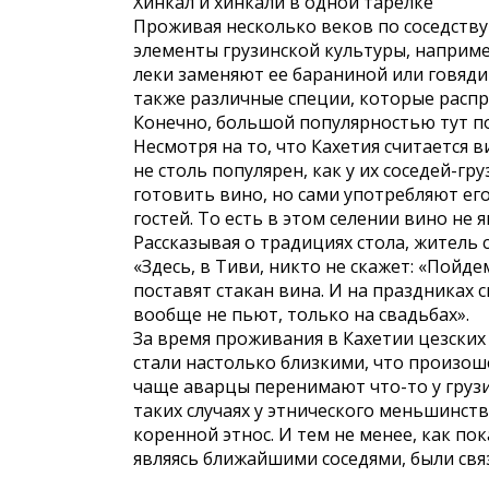
Хинкал и хинкали в одной тарелке
Проживая несколько веков по соседству
элементы грузинской культуры, например
леки заменяют ее бараниной или говяд
также различные специи, которые распро
Конечно, большой популярностью тут п
Несмотря на то, что Кахетия считается 
не столь популярен, как у их соседей-
готовить вино, но сами употребляют его
гостей. То есть в этом селении вино не 
Рассказывая о традициях стола, житель 
«Здесь, в Тиви, никто не скажет: «Пойде
поставят стакан вина. И на праздниках с
вообще не пьют, только на свадьбах».
За время проживания в Кахетии цезски
стали настолько близкими, что произош
чаще аварцы перенимают что-то у грузин
таких случаях у этнического меньшинст
коренной этнос. И тем не менее, как по
являясь ближайшими соседями, были свя