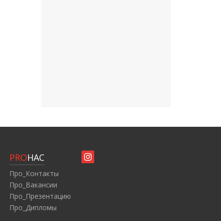
PRO
НАС
Про_Контакты
Про_Вакансии
Про_Презентацию
Про_Дипломы