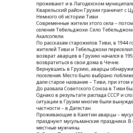
проживают и в Лагодехском муниципалите
Кварельский район Грузии граничит с Ц
Немного об истории Тиви
Современные жители этого села – потом
селения Тебельджохи. Село Тебельджох
Ахалсопели.
По рассказам старожилов Тиви, в 1944 
жителей Тиви и Тебельджохи переселили
возврат аварцев в Грузию начался в 19
возвратиться в свои дома в Чечне.
Вернувшись в Грузию, аварцы обнаружи
поселения. Место было выбрано поближе
дали старое название – Тиви, при этом 
До развала Советского Союза в Тиви был
Однако в результате распада СССР и с
ситуации в Грузии многие были вынужде
частности – в Дагестан.
Проживающие в Кахетии аварцы – мусул
празднуют мусульманские праздники. В 
местные мужчины.