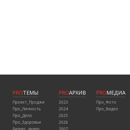
PRO
ТЕМЫ
PRO
АРХИВ
PRO
МЕДИА
Проект_Проджи
2023
Про_Фото
Про_Личность
2024
Про_Видео
Про_Дело
2025
Про_Здоровье
2026
Бизнес_лидер
2007