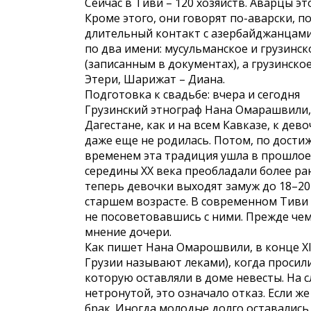
Сейчас в Тиви – 120 хозяйств. Аварцы эт
Кроме этого, они говорят по-аварски, по
длительный контакт с азербайджанцами,
по два имени: мусульманское и грузин
(записанным в документах), а грузинско
Этери, Шарижат – Диана.
Подготовка к свадьбе: вчера и сегодня
Грузинский этнограф Нана Омарашвили, 
Дагестане, как и на всем Кавказе, к дев
даже еще не родилась. Потом, по дости
временем эта традиция ушла в прошлое,
середины ХХ века преобладали более ран
теперь девочки выходят замуж до 18–20 
старшем возрасте. В современном Тиви
не посоветовавшись с ними. Прежде чем
мнение дочери.
Как пишет Нана Омарошвили, в конце XIX
Грузии называют леками), когда просили
которую оставляли в доме невесты. На 
нетронутой, это означало отказ. Если же
брак. Иногда молодые долго оставались 