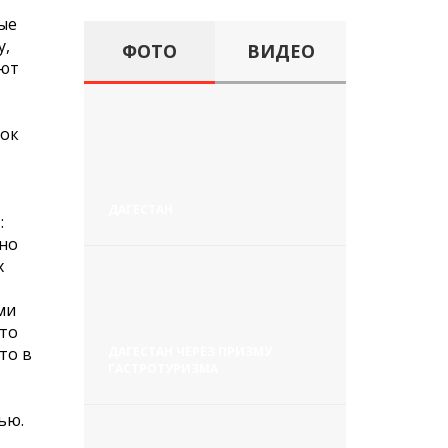
ые
у,
ФОТО
ВИДЕО
уют
ток
ДАГЕСТАН
:
ьно
х
ми
что
то в
ДАГЕСТАН ЧЕРЕЗ ПРИЗМУ
ГАСТРОТУРИЗМА
ью.