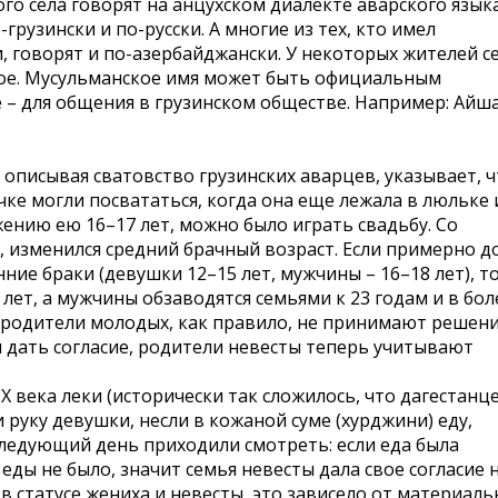
ого села говорят на анцухском диалекте аварского языка
-грузински и по-русски. А многие из тех, кто имел
 говорят и по-азербайджански. У некоторых жителей се
ское. Мусульманское имя может быть официальным
е – для общения в грузинском обществе. Например: Айша
описывая сватовство грузинских аварцев, указывает, ч
очке могли посвататься, когда она еще лежала в люльке
жению ею 16–17 лет, можно было играть свадьбу. Со
 изменился средний брачный возраст. Если примерно д
ние браки (девушки 12–15 лет, мужчины – 16–18 лет), т
лет, а мужчины обзаводятся семьями к 23 годам и в бол
 родители молодых, как правило, не принимают решени
 дать согласие, родители невесты теперь учитывают
 века леки (исторически так сложилось, что дагестанц
 руку девушки, несли в кожаной суме (хурджини) еду,
следующий день приходили смотреть: если еда была
 еды не было, значит семья невесты дала свое согласие 
в статусе жениха и невесты, это зависело от материаль