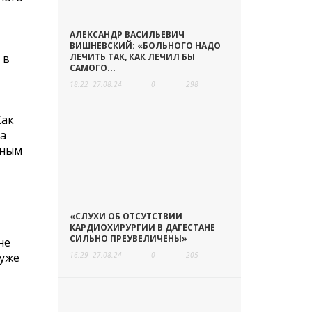
АЛЕКСАНДР ВАСИЛЬЕВИЧ
ВИШНЕВСКИЙ: «БОЛЬНОГО НАДО
 в
ЛЕЧИТЬ ТАК, КАК ЛЕЧИЛ БЫ
САМОГО...
18:22
27.08.24
0
298
Как
да
ьным
«СЛУХИ ОБ ОТСУТСТВИИ
КАРДИОХИРУРГИИ В ДАГЕСТАНЕ
СИЛЬНО ПРЕУВЕЛИЧЕНЫ»
не
 уже
16:29
27.08.24
0
205