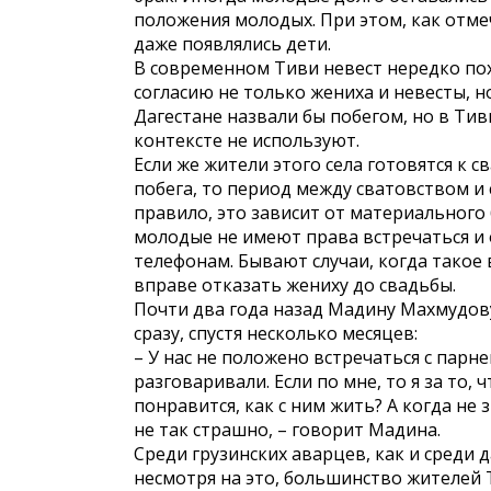
положения молодых. При этом, как отмеч
даже появлялись дети.
В современном Тиви невест нередко пох
согласию не только жениха и невесты, н
Дагестане назвали бы побегом, но в Тив
контексте не используют.
Если же жители этого села готовятся к
побега, то период между сватовством и 
правило, это зависит от материального 
молодые не имеют права встречаться и
телефонам. Бывают случаи, когда такое
вправе отказать жениху до свадьбы.
Почти два года назад Мадину Махмудову
сразу, спустя несколько месяцев:
– У нас не положено встречаться с парн
разговаривали. Если по мне, то я за то,
понравится, как с ним жить? А когда не 
не так страшно, – говорит Мадина.
Среди грузинских аварцев, как и среди 
несмотря на это, большинство жителей