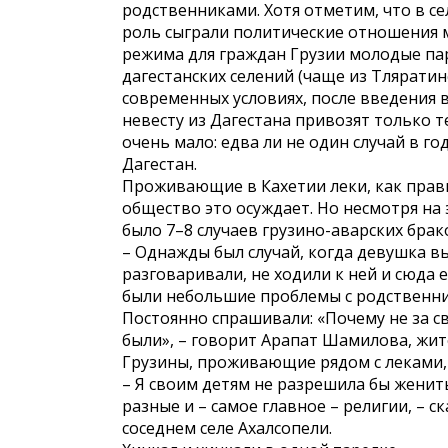
родственниками. Хотя отметим, что в се
роль сыграли политические отношения 
режима для граждан Грузии молодые па
дагестанских селений (чаще из Тляратин
современных условиях, после введения в
невесту из Дагестана привозят только те
очень мало: едва ли не один случай в г
Дагестан.
Проживающие в Кахетии леки, как прави
общество это осуждает. Но несмотря на 
было 7–8 случаев грузино-аварских брак
– Однажды был случай, когда девушка вы
разговаривали, не ходили к ней и сюда 
были небольшие проблемы с родственник
Постоянно спрашивали: «Почему не за с
были», – говорит Арапат Шамилова, жи
Грузины, проживающие рядом с леками, 
– Я своим детям не разрешила бы женить
разные и – самое главное – религии, – 
соседнем селе Ахалсопели.