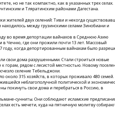
те, но не так компактно, как в указанных трех селах.
унтинским и Тляратинским районами Дагестана.
ки жителей двух селений: Тиви и некогда существовав
и находилось между грузинскими селами Зинобиани и
году во время депортации вайнахов в Среднюю Азию
 в Чечню, где они прожили почти 13 лет. Массовый
57 году, когда депортированным вайнахам было разреш
ли свои дома разрушенными. Стали строиться новые
 к горам, рядом с лесистой местностью. Новому посел
исчезло селение Тебельджохи.
о около 315 хозяйств, в которых проживало 480 семей.
ложившейся неблагополучной политической и экономиче
ны покинуть свои дома и перебраться в Россию, в
ьмане-сунниты. Они соблюдают исламские предписани
селах есть мечети, куда на пятничную молитву собираю