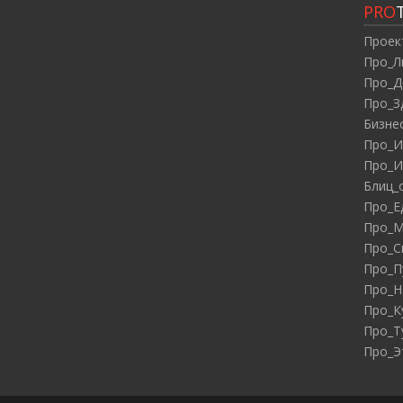
PRO
Проек
Про_Л
Про_Д
Про_З
Бизне
Про_И
Про_И
Блиц_
Про_Е
Про_М
Про_С
Про_П
Про_Н
Про_К
Про_Т
Про_Э