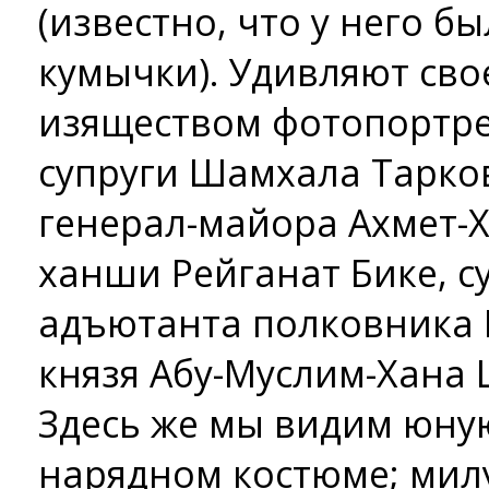
(известно, что у него б
кумычки). Удивляют св
изяществом фотопортре
супруги Шамхала Тарко
генерал-майора Ахмет-
ханши Рейганат Бике, с
адъютанта полковника 
князя Абу-Муслим-Хана 
Здесь же мы видим юну
нарядном костюме; мил