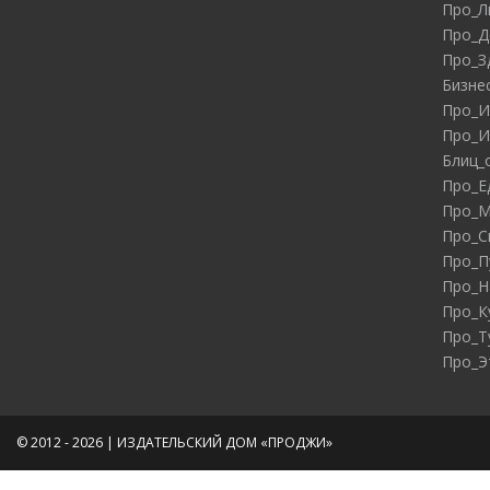
Про_Л
Про_Д
Про_З
Бизне
Про_И
Про_И
Блиц_
Про_Е
Про_М
Про_С
Про_П
Про_Н
Про_К
Про_Т
Про_Э
© 2012 - 2026 | ИЗДАТЕЛЬСКИЙ ДОМ «ПРОДЖИ»