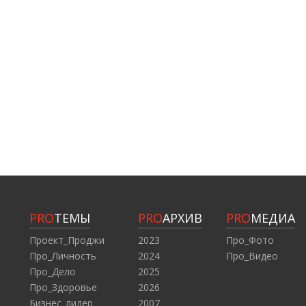
PRO
ТЕМЫ
PRO
АРХИВ
PRO
МЕДИА
Проект_Проджи
2023
Про_Фото
Про_Личность
2024
Про_Видео
Про_Дело
2025
Про_Здоровье
2026
Бизнес_лидер
2007