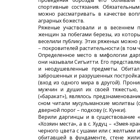
проведения борозды его обливали 
спортивные состязания. Обязательны
можно рассматривать в качестве воп
аграрных божеств.
Ряженые участвовали и в весеннем п
женщин за побегами березы, из которы
веселили публику. Этих ряженых можно
– покровителей растительности (в том ч
Определенное место в мифологии дарг
они называли Сигъитти. Его представля
и неодушевленные предметы. Обита
заброшенных и разрушенных постройка
(вход из одного мира в другой). Прон
мужчин и душил их своей тяжестью,
(«баракат»), являлось предзнаменовани
сном читали мусульманские молитвы (с
дверной порог – подкову (с. Кунки).
Верили даргинцы и в существование «
«Хозяин места», а в с. Худуц – «Змея-х
черного цвета с ушами или с желтыми и
обитавшей в фундаменте, стене жили