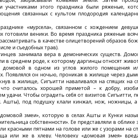
водой, забрасывали комьями земли. Затем прохо
ми участниками этого праздника были ряженые, кот
лощения связанных с культом плодородия календарн
разднике «мурсела», связанном с хождением девуш
х готовили веники. Во время праздника ряженые всяч
 рассматривать в качестве олицетворений образов бож
исле и съедобных трав).
инцев занимала вера в демонических существ. Домо
ли в среднем роде, к которому даргинцы относят живо
л домовой в одном из углов жилого помещения и
х. Появлялся он ночью, проникая в жилище через дым
икнув в жилище, Сигъитти наваливался на спящих на с
 что считалось хорошей приметой – к добру, изоб
ем удачи. Чтобы оградить себя от визитов Сигъитти, п
. Ашты), под подушку клали кинжал, нож, ножницы, а
домовой змеи», которую в селах Ашты и Кунки назы
ранительница собственности». Ее представляли в облике
ли красными пятнами на голове или же с узорами на сп
ща или же в хлеву. Человеку «домовая змея» вред