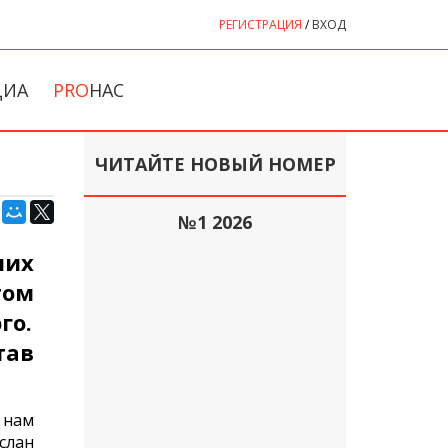
РЕГИСТРАЦИЯ
/
ВХОД
ДИА
PRO
НАС
ЧИТАЙТЕ НОВЫЙ НОМЕР
№1 2026
ших
том
го.
тав
 нам
слан