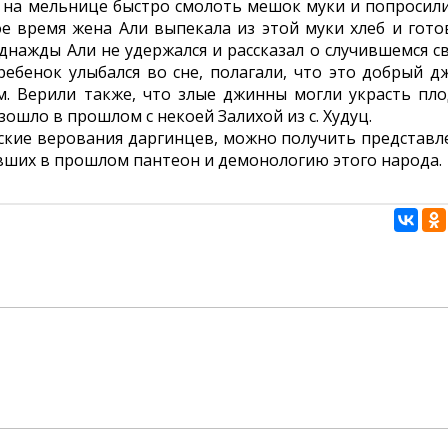
и на мельнице быстро смолоть мешок муки и попросили
ое время жена Али выпекала из этой муки хлеб и гото
 Однажды Али не удержался и рассказал о случившемся с
 ребенок улыбался во сне, полагали, что это добрый д
им. Верили также, что злые джинны могли украсть пло
зошло в прошлом с некоей Залихой из с. Худуц.
ские верования даргинцев, можно получить представл
явших в прошлом пантеон и демонологию этого народа.