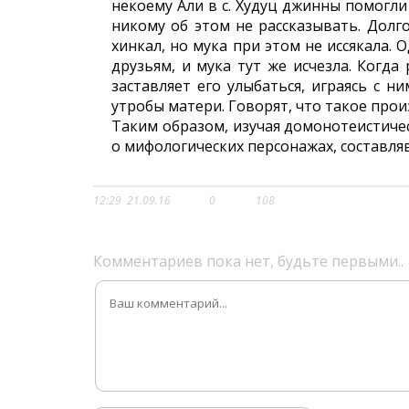
некоему Али в с. Худуц джинны помогл
никому об этом не рассказывать. Долг
хинкал, но мука при этом не иссякала.
друзьям, и мука тут же исчезла. Когда
заставляет его улыбаться, играясь с н
утробы матери. Говорят, что такое прои
Таким образом, изучая домонотеистиче
о мифологических персонажах, составл
12:29
21.09.16
0
108
Комментариев пока нет, будьте первыми..