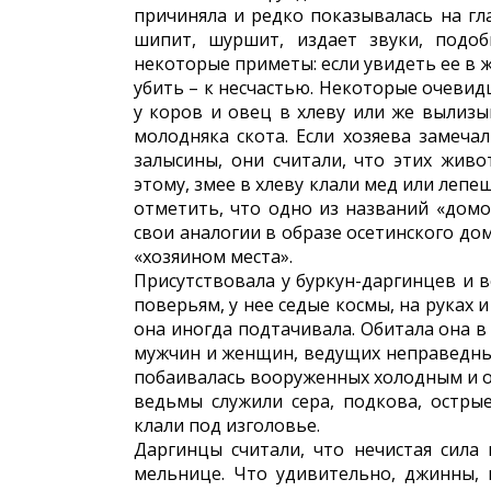
причиняла и редко показывалась на гла
шипит, шуршит, издает звуки, подо
некоторые приметы: если увидеть ее в ж
убить – к несчастью. Некоторые очевид
у коров и овец в хлеву или же вылизыв
молодняка скота. Если хозяева замеча
залысины, они считали, что этих жив
этому, змее в хлеву клали мед или леп
отметить, что одно из названий «домо
свои аналогии в образе осетинского до
«хозяином места».
Присутствовала у буркун-даргинцев и в
поверьям, у нее седые космы, на руках и
она иногда подтачивала. Обитала она в
мужчин и женщин, ведущих неправедный
побаивалась вооруженных холодным и о
ведьмы служили сера, подкова, остры
клали под изголовье.
Даргинцы считали, что нечистая сила
мельнице. Что удивительно, джинны, 