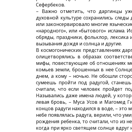
Сефербеков.
– Важно отметить, что даргинцы уж
духовной культуре сохранились следы
или законсервировало многие языческие
«народного», или «бытового» ислама. И
обряды, праздники, фольклор, лексика 
вызывания дождя и солнца и другие.
В космогонических представлениях дарг
олицетворялись в образах соответств
мифы, повествующие об отношениях ме
комьев земли, брошенных в нее Солнцем
днем, а кому – ночью. Не обошли сторо
сумеешь пройти под радугой, станешь б
считали, что если человек пройдет по
Назывались даже имена людей, у которы
левая бровь, – Муса Усов и Магомед Ги
концов радуги находился в воде, – это 
небе появлялась радуга, верили, что ум
рождения ребенка, то считали, что из 
когда при ярко светящем солнце вдруг 