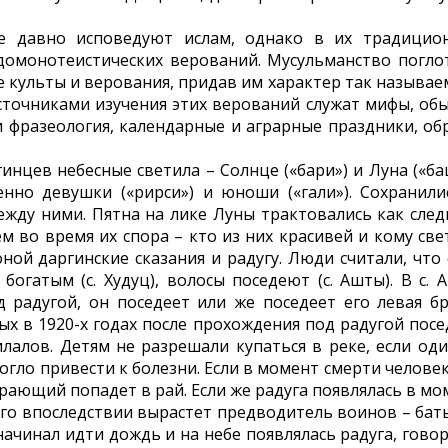
е давно исповедуют ислам, однако в их традицио
 домонотеистических верований. Мусульманство погло
 культы и верования, придав им характер так называе
сточниками изучения этих верований служат мифы, обы
и фразеология, календарные и аграрные праздники, об
инцев небесные светила – Солнце («бари») и Луна («бац
енно девушки («рирси») и юноши («гали»). Сохранили
жду ними. Пятна на лике Луны трактовались как след
 во время их спора – кто из них красивей и кому све
ной даргинские сказания и радугу. Люди считали, что 
огатым (с. Худуц), волосы поседеют (с. Ашты). В с. 
д радугой, он поседеет или же поседеет его левая бр
х в 1920-х годах после прохождения под радугой посе
лалов. Детям не разрешали купаться в реке, если оди
могло привести к болезни. Если в момент смерти челове
ирающий попадет в рай. Если же радуга появлялась в мо
него впоследствии вырастет предводитель воинов – баты
начинал идти дождь и на небе появлялась радуга, говор