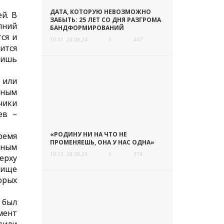
ДАТА, КОТОРУЮ НЕВОЗМОЖНО
й. В
ЗАБЫТЬ: 25 ЛЕТ СО ДНЯ РАЗГРОМА
лний
БАНДФОРМИРОВАНИЙ
ся и
10:41
28.08.24
0
447
ится
идишь
 или
еным
чики
ев –
«РОДИНУ НИ НА ЧТО НЕ
ремя
ПРОМЕНЯЕШЬ, ОНА У НАС ОДНА»
чным
10:13
28.08.24
0
374
ерху
пище
орых
 был
мент