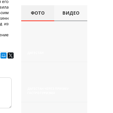
 его
вила
воим
ФОТО
ВИДЕО
жинн
д из
ение
ДАГЕСТАН
ДАГЕСТАН ЧЕРЕЗ ПРИЗМУ
ГАСТРОТУРИЗМА