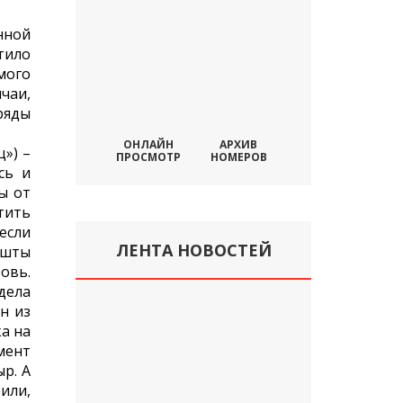
нной
тило
мого
чаи,
ряды
ОНЛАЙН
АРХИВ
») –
ПРОСМОТР
НОМЕРОВ
сь и
ы от
тить
если
ЛЕНТА НОВОСТЕЙ
Ашты
овь.
дела
н из
ка на
мент
р. А
или,