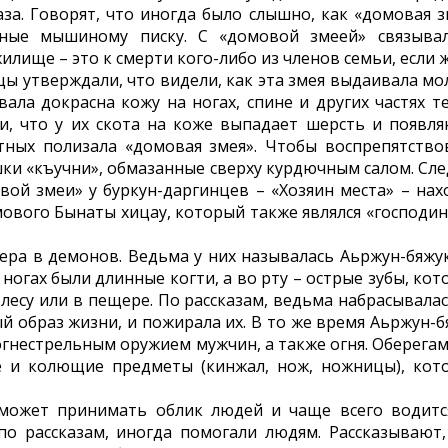
за. Говорят, что иногда было слышно, как «домовая з
бные мышиному писку. С «домовой змеей» связыва
илище – это к смерти кого-либо из членов семьи, если 
цы утверждали, что видели, как эта змея выдаивала мо
ала докрасна кожу на ногах, спине и других частях те
ли, что у их скота на коже выпадает шерсть и появля
отных полизала «домовая змея». Чтобы воспрепятство
ешки «къучни», обмазанные сверху курдючным салом. Сле
вой змеи» у буркун-даргинцев – «Хозяин места» – нах
мового Бынаты хицау, который также являлся «господин
ера в демонов. Ведьма у них называлась Аьржун-бяжук
 ногах были длинные когти, а во рту – острые зубы, ко
 лесу или в пещере. По рассказам, ведьма набрасывалас
 образ жизни, и пожирала их. В то же время Аьржун-б
гнестрельным оружием мужчин, а также огня. Оберегам
е и колющие предметы (кинжал, нож, ножницы), кот
 может принимать облик людей и чаще всего водитс
по рассказам, иногда помогали людям. Рассказывают,