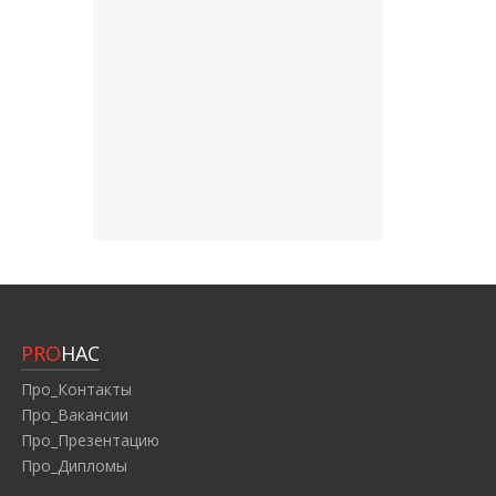
PRO
НАС
Про_Контакты
Про_Вакансии
Про_Презентацию
Про_Дипломы