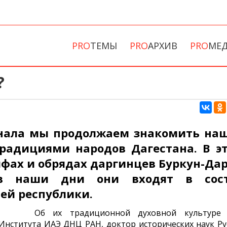
PRO
ТЕМЫ
PRO
АРХИВ
PRO
МЕ
?
рнала мы продолжаем знакомить на
традициями народов Дагестана. В э
фах и обрядах даргинцев Буркун-Дар
в наши дни они входят в сос
ей республики.
Об их традиционной духовной культуре
Института ИАЭ ДНЦ РАН, доктор исторических наук Ру