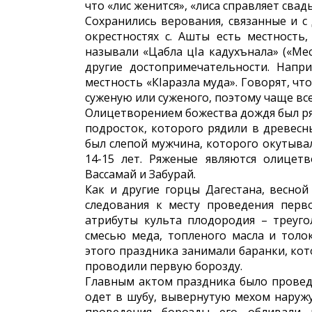
что «лис женится», «лиса справляет свадь
Сохранились верования, связанные и 
окрестностях с. Ашты есть местность
называли «Цабла цIа кадухънала» («Мес
другие достопримечательности. Напри
местность «КIаразла муда». Говорят, чт
суженую или суженого, поэтому чаще вс
Олицетворением божества дождя был ря
подросток, которого рядили в древесны
был слепой мужчина, которого окутывал
14-15 лет. Ряженые являются олицет
Вассамай и Забурай.
Как и другие горцы Дагестана, весно
следования к месту проведения перв
атрибуты культа плодородия – треуг
смесью меда, топленого масла и тол
этого праздника занимали баранки, ко
проводили первую борозду.
Главным актом праздника было провед
одет в шубу, вывернутую мехом наружу