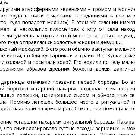
бу».
с другими атмосферными явлениями – громом и молние
, которую в связи с частыми попаданиями в нее мо
то, куда попадает молния»). В этом же селении имеют
мер, в нескольких километрах к югу от села наход
о если сумеешь заснуть в этой местности, то во сне ув
его туда отправлялись холостые юноши и девушки.
женый мархъусай. В его роли обычно выступал мальчик
е ветви, стебли кустарников и травы. В с. Кунки ряж
и соломой и посыпали золой. Его водили по селу маль
ворениями образов древних божеств дождя даргинц
й даргинцы отмечали праздник первой борозды. Во в
ой борозды «старший пахарь» раздавал всем встре
ольные лепешки, начиненные сыром и обмазанные св
окна. Помимо лепешек большое место в ритуальной 
торые надевали на ярмо и рога быков, при помощи кот
ение «старшим пахарем» ритуальной борозды. Пахарь
, что символизировало густые всходы зерновых. В мо