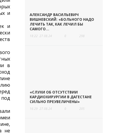
дили
орых
ых и
АЛЕКСАНДР ВАСИЛЬЕВИЧ
ВИШНЕВСКИЙ: «БОЛЬНОГО НАДО
ЛЕЧИТЬ ТАК, КАК ЛЕЧИЛ БЫ
ек и
САМОГО...
ески
18:22
27.08.24
0
298
еств
вого
тных
ли в
оход
пине
илию
еред
«СЛУХИ ОБ ОТСУТСТВИИ
КАРДИОХИРУРГИИ В ДАГЕСТАНЕ
 под
СИЛЬНО ПРЕУВЕЛИЧЕНЫ»
16:29
27.08.24
0
205
вали
 змеи
ине,
а не