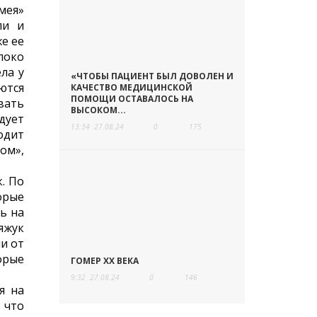
мея»
ли и
же ее
локо
ла у
«ЧТОБЫ ПАЦИЕНТ БЫЛ ДОВОЛЕН И
ются
КАЧЕСТВО МЕДИЦИНСКОЙ
ПОМОЩИ ОСТАВАЛОСЬ НА
вать
ВЫСОКОМ...
дует
13:34
27.08.24
0
175
одит
ом»,
. По
торые
ь на
яжук
и от
орые
ГОМЕР ХХ ВЕКА
9:32
27.08.24
0
146
я на
 что