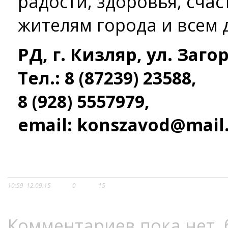
радости, здоровья, счас
жителям города и всем 
РД, г. Кизляр, ул. Заго
Тел.: 8 (87239) 2­35­88,
8 (928) 555­79­79,
e­mail: konszavod@mail
10:59
12.09.15
0
15
Комментариев пока нет, 