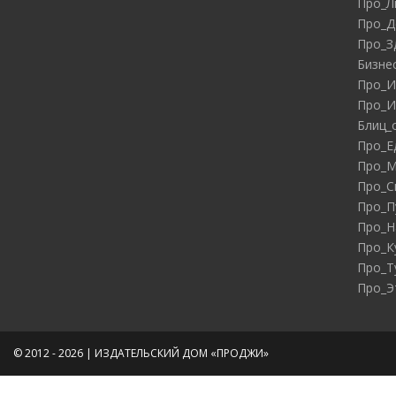
Про_Л
Про_Д
Про_З
Бизне
Про_И
Про_И
Блиц_
Про_Е
Про_М
Про_С
Про_П
Про_Н
Про_К
Про_Т
Про_Э
© 2012 - 2026 | ИЗДАТЕЛЬСКИЙ ДОМ «ПРОДЖИ»