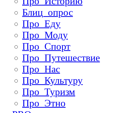
Про_Историю
Блиц_опрос
Про_Еду
Про_Моду
Про_Спорт
Про_Путешествие
Про_Нас
Про_Культуру
Про_Туризм
Про_Этно