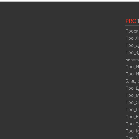
PRO
Проек
Про_Л
Про_Д
Про_З
Бизне
Про_И
Про_И
Блиц_
Про_Е
Про_М
Про_С
Про_П
Про_Н
Про_Т
Про_К
Про_Э