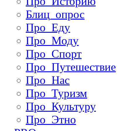
Про_Историю
Блиц_опрос
Про_Еду
Про_Моду
Про_Спорт
Про_Путешествие
Про_Нас
Про_Туризм
Про_Культуру
Про_Этно