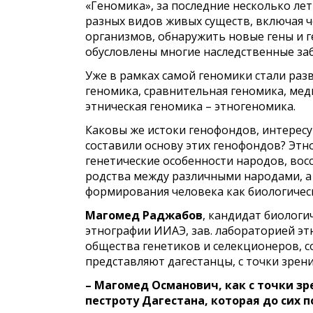
«Геномика», за последние несколько ле
разных видов живых существ, включая ч
организмов, обнаружить новые гены и 
обусловлены многие наследственные за
Уже в рамках самой геномики стали ра
геномика, сравнительная геномика, мед
этническая геномика – этногеномика.
Каковы же истоки генофондов, интерес
составили основу этих генофондов? Этн
генетические особенности народов, во
родства между различными народами, а
формирования человека как биологическ
Магомед
Раджабов
, кандидат биологи
этнографии ИИАЭ, зав. лабораторией эт
общества генетиков и селекционеров, с
представляют дагестанцы, с точки зрени
– Магомед Османович, как с точки з
пестроту Дагестана, которая до сих 