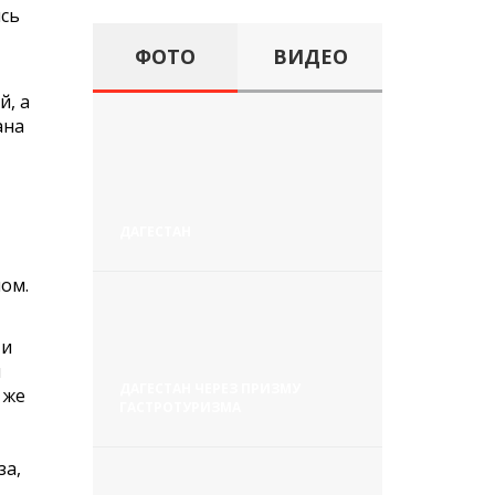
ись
ФОТО
ВИДЕО
й, а
ана
ДАГЕСТАН
ом.
 и
м
ДАГЕСТАН ЧЕРЕЗ ПРИЗМУ
 же
ГАСТРОТУРИЗМА
за,