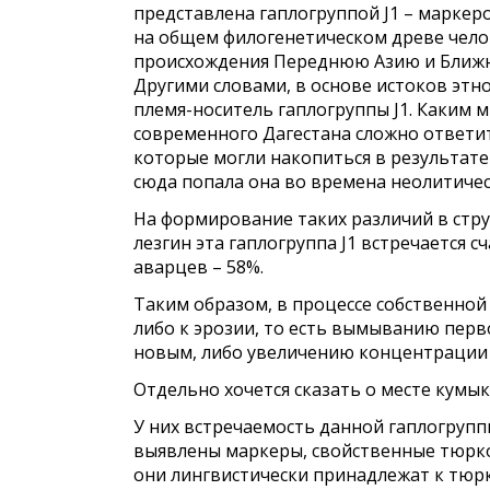
представлена гаплогруппой J1 – маркер
на общем филогенетическом древе челов
происхождения Переднюю Азию и Ближний
Другими словами, в основе истоков этн
племя-носитель гаплогруппы J1. Каким
современного Дагестана сложно ответит
которые могли накопиться в результате
сюда попала она во времена неолитичес
На формирование таких различий в стру
лезгин эта гаплогруппа J1 встречается с
аварцев – 58%.
Таким образом, в процессе собственной
либо к эрозии, то есть вымыванию пер
новым, либо увеличению концентрации к
Отдельно хочется сказать о месте кумы
У них встречаемость данной гаплогруппы
выявлены маркеры, свойственные тюрк
они лингвистически принадлежат к тюрк