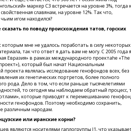
нгольский» маркер С3 встречается на уровне 3%, тогда к
 свойственная славянам, на уровне 12%. Так что,
 чьим игом находился?
 сказать по поводу происхождения татов, горских
с которым мне не удалось поработать в силу некоторых
териала, так что ответ я дать вам не могу. С 2005 года 
ая Евразия» в рамках международного проектаhe «The
й проект»), который был начат Национальным
 проекта являлась исследование генофондов всех, без
авления их генетических портретов, более полного
го рода. Дело в том, что если раньше тысячелетиями
ностей, то сегодня мы наблюдаем обратный процесс, т
отлами», которые приводят к перемешиванию генофо
чности генофондов. Поэтому необходимо сохранить,
е различным народам.
анцузские или иранские корни?
цев являются носителями гаплогруппы J1, что указывае