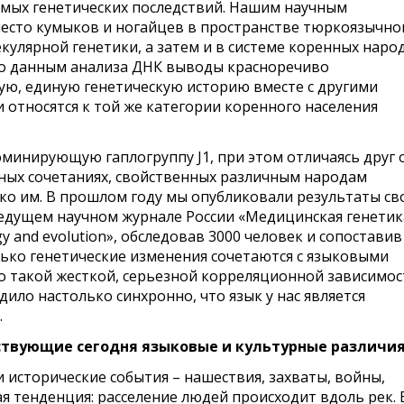
имых генетических последствий. Нашим научным
есто кумыков и ногайцев в пространстве тюркоязычно
улярной генетики, а затем и в системе коренных наро
и по данным анализа ДНК выводы красноречиво
ю, единую генетическую историю вместе с другими
 относятся к той же категории коренного населения
оминирующую гаплогруппу J1, при этом отличаясь друг 
чных сочетаниях, свойственных различным народам
ко им. В прошлом году мы опубликовали результаты св
ведущем научном журнале России «Медицинская генетик
y and evolution», обследовав 3000 человек и сопоставив
ько генетические изменения сочетаются с языковыми
о такой жесткой, серьезной корреляционной зависимос
ило настолько синхронно, что язык у нас является
.
ствующие сегодня языковые и культурные различи
ли исторические события – нашествия, захваты, войны,
ая тенденция: расселение людей происходит вдоль рек. 