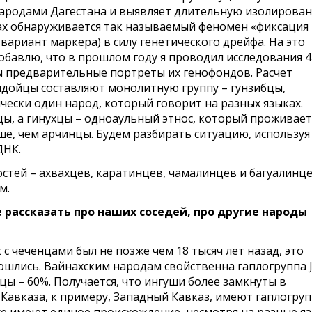
народами Дагестана и выявляет длительную изолирова
ах обнаруживается так называемый феномен «фиксация
вариант маркера) в силу генетического дрейфа. На это
добавлю, что в прошлом году я проводил исследования 4
ы предварительные портреты их генофондов. Расчет
дидойцы составляют монолитную группу – гунзибцы,
чески один народ, который говорит на разных языках.
ы, а гинухцы – одноаульный этнос, который проживает
е, чем арчинцы. Будем разбирать ситуацию, используя
ДНК.
остей – ахвахцев, каратинцев, чамалинцев и багуалинце
м.
 рассказать про наших соседей, про другие народы
с чеченцами был не позже чем 18 тысяч лет назад, это
ошлись. Вайнахским народам свойственна гаплогруппа J
ы – 60%. Получается, что ингуши более замкнуты в
 Кавказа, к примеру, Западный Кавказ, имеют гаплогруп