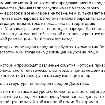
ом или же меткой, по которой определяют место народ
ечества. Данная гапплогруппа имеет местом своего
 Восток и возникла она не позже, чем 15 тысяч лет на
огенеза всех народов Дагестана лежало прародительск
 миграционным потоком попала она на территорию
ь. Учитывая различия в генофондах народов Дагестана
 только длительной собственной истории, вероятнее вс
кой революции – 9–10 тысяч лет назад.
ктурах генофондов народов требуются тысячелетия. Во
частотой 43%, тогда как у даргинцев на уровне 70%, у
 истории происходят различные события, которые прив
воначального генетического материала при замещении 
онкретной гаплогруппы, в силу изоляции и т.д.
ков в структуре генофондов народов Дагестана.
 почти на таком же уровне, более того, в их генофонде
оязычным народам (наши неопубликованные данные), х
ской группе алтайской языковой семьи. Это пример