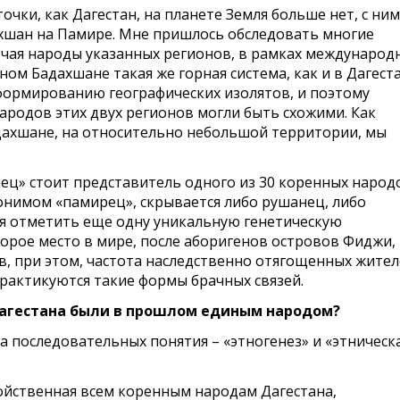
очки, как Дагестан, на планете Земля больше нет, с ним
хшан на Памире. Мне пришлось обследовать многие
ючая народы указанных регионов, в рамках международ
рном Бадахшане такая же горная система, как и в Дагест
формированию географических изолятов, и поэтому
родов этих двух регионов могли быть схожими. Как
Бадахшане, на относительно небольшой территории, мы
нец» стоит представитель одного из 30 коренных народ
онимом «памирец», скрывается либо рушанец, либо
ся отметить еще одну уникальную генетическую
торое место в мире, после аборигенов островов Фиджи,
в, при этом, частота наследственно отягощенных жите
 практикуются такие формы брачных связей.
Дагестана были в прошлом единым народом?
а последовательных понятия – «этногенез» и «этническ
войственная всем коренным народам Дагестана,