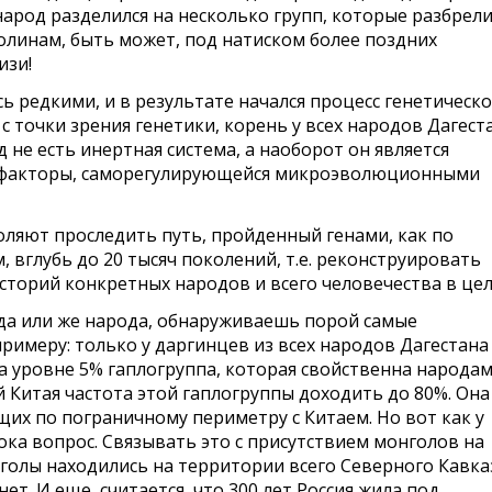
арод разделился на несколько групп, которые разбрел
линам, быть может, под натиском более поздних
изи!
 редкими, и в результате начался процесс генетическо
с точки зрения генетики, корень у всех народов Дагест
 не есть инертная система, а наоборот он является
 факторы, саморегулирующейся микроэволюционными
ляют проследить путь, пройденный генами, как по
, вглубь до 20 тысяч поколений, т.е. реконструировать
сторий конкретных народов и всего человечества в цел
да или же народа, обнаруживаешь порой самые
римеру: только у даргинцев из всех народов Дагестана
на уровне 5% гаплогруппа, которая свойственна народа
 Китая частота этой гаплогруппы доходить до 80%. Она
щих по пограничному периметру с Китаем. Но вот как у
ока вопрос. Связывать это с присутствием монголов на
нголы находились на территории всего Северного Кавка
ет. И еще, считается, что 300 лет Россия жила под