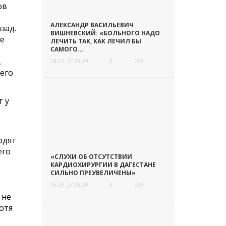
ов
АЛЕКСАНДР ВАСИЛЬЕВИЧ
зад.
ВИШНЕВСКИЙ: «БОЛЬНОГО НАДО
ое
ЛЕЧИТЬ ТАК, КАК ЛЕЧИЛ БЫ
САМОГО...
,
18:22
27.08.24
0
298
его
т у
одят
его
«СЛУХИ ОБ ОТСУТСТВИИ
КАРДИОХИРУРГИИ В ДАГЕСТАНЕ
СИЛЬНО ПРЕУВЕЛИЧЕНЫ»
16:29
27.08.24
0
205
 не
отя