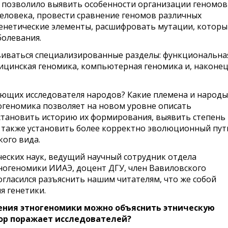
т позволило выявить особенности организации геномов
еловека, провести сравнение геномов различных
генетические элементы, расшифровать мутации, котор
болевания.
звиваться специализированные разделы: функциональна
ицинская геномика, компьютерная геномика и, наконец
ующих исследователя народов? Какие племена и народы
огеномика позволяет на новом уровне описать
сстановить историю их формирования, выявить степень
 также установить более корректно эволюционный пут
ого вида.
ческих наук, ведущий научный сотрудник отдела
ногеномики ИИАЭ, доцент ДГУ, член Вавиловского
огласился разъяснить нашим читателям, что же собой
я генетики.
рения этногеномики можно объяснить этническую
пор поражает исследователей?