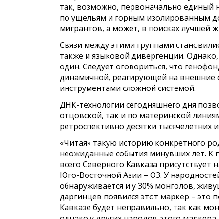
так, возможно, первоначально единый н
по ущельям и горным изолированным до
мигрантов, а может, в поисках лучшей ж
Связи между этими группами становились
также и языковой дивергенции. Однако, 
один. Следует оговориться, что генофонд
динамичной, реагирующей на внешние
инструментами сложной системой.
ДНК-технологии сегодняшнего дня позво
отцовской, так и по материнской линиям
ретроспективно десятки тысячелетних и
«Читая» такую историю конкретного ро
неожиданные события минувших лет. К п
всего Северного Кавказа присутствует 
Юго-Восточной Азии – О3. У народностей
обнаруживается и у 30% монголов, живу
даргинцев появился этот маркер – это п
Кавказе будет неправильно, так как мо
однако у других народов этого маркера н