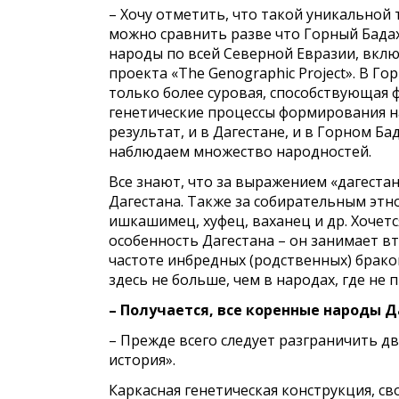
– Хочу отметить, что такой уникальной т
можно сравнить разве что Горный Бада
народы по всей Северной Евразии, вкл
проекта «The Genographic Project». В Го
только более суровая, способствующая 
генетические процессы формирования на
результат, и в Дагестане, и в Горном 
наблюдаем множество народностей.
Все знают, что за выражением «дагеста
Дагестана. Также за собирательным этн
ишкашимец, хуфец, ваханец и др. Хочет
особенность Дагестана – он занимает в
частоте инбредных (родственных) брако
здесь не больше, чем в народах, где не
– Получается, все коренные народы 
– Прежде всего следует разграничить дв
история».
Каркасная генетическая конструкция, с