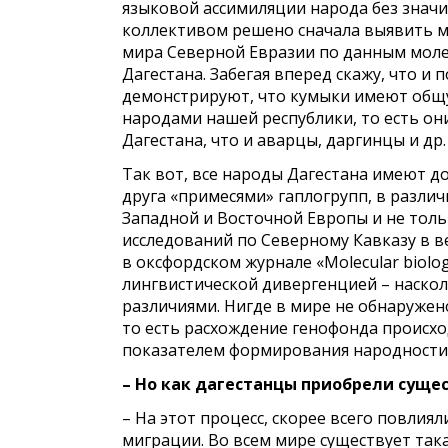
языковой ассимиляции народа без знач
коллективом решено сначала выявить м
мира Северной Евразии по данным молек
Дагестана. Забегая вперед скажу, что 
демонстрируют, что кумыки имеют общу
народами нашей республики, то есть они
Дагестана, что и аварцы, даргинцы и др.
Так вот, все народы Дагестана имеют д
друга «примесями» гаплогрупп, в разли
Западной и Восточной Европы и не толь
исследований по Северному Кавказу в 
в оксфордском журнале «Molecular biolog
лингвистической дивергенцией – наскол
различиями. Нигде в мире не обнаружен
то есть расхождение генофонда происход
показателем формирования народности
– Но как дагестанцы приобрели суще
– На этот процесс, скорее всего повлия
миграции. Во всем мире существует так