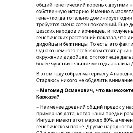
общий генетический корень с другими 
собственную историю. Именно в изолят
гена» (когда тотально доминирует один 
требуется смена сотен поколений. Еще 
цезских народов и арчинцев, и получен
генетических расстояний показал, что 
дидойцы и бежтинцы. То есть, это факти
Однако немного особняком стоят арчинц
окружении дидойцев, отстоят еще дальш
более чувствительные методы анализа 
В этом году собрал материал у 4 народн
Стараюсь никого не обделить внимание
– Магомед Османович, что вы можете
Кавказа?
– Наименее древний общий предок у нас 
примерная дата, когда наши предки раз
Ингуши имеют этот маркер 80%, а чеченц
генетическом плане. Другие народности