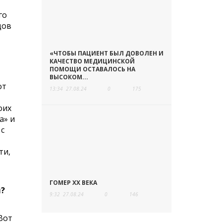
го
дов
«ЧТОБЫ ПАЦИЕНТ БЫЛ ДОВОЛЕН И
КАЧЕСТВО МЕДИЦИНСКОЙ
ПОМОЩИ ОСТАВАЛОСЬ НА
ВЫСОКОМ...
от
13:34
27.08.24
0
175
оих
а» и
 с
ти,
ГОМЕР ХХ ВЕКА
я?
9:32
27.08.24
0
146
Вот