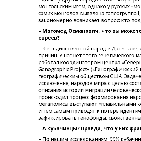
монгольским игом, однако у русских «мо
самих монголов выявлена гаплогруппа I,
закономерно возникает вопрос: кто под
– Магомед Османович, что вы можете
евреев?
– Это единственный народ в Дагестане, 
причин. У нас нет этого генетического ма
работал координатором центра «Северн
Genographic Project» («Генографически
географическим обществом США. Задачей
исключения, народов мира с целью сост
описания истории миграции человеческо
происходил процесс формирования народ
мегаполисы выступают «плавильными к
и тем самым приводят к потере иденти
зафиксировать генофонды, свойственны
– А кубачинцы? Правда, что у них фр
– По нашим исследованиям, 99% кубачин