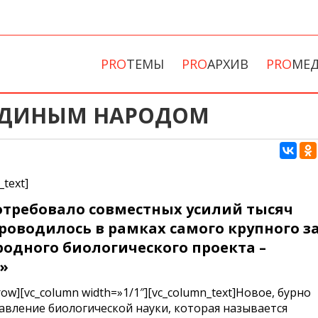
PRO
ТЕМЫ
PRO
АРХИВ
PRO
МЕ
ЕДИНЫМ НАРОДОМ
_text]
отребовало совместных усилий тысяч
проводилось в рамках самого крупного з
одного биологического проекта –
»
_row][vc_column width=»1/1″][vc_column_text]Новое, бурно
вление биологической науки, которая называется