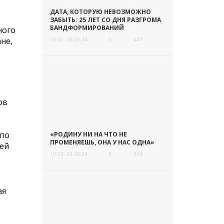
ДАТА, КОТОРУЮ НЕВОЗМОЖНО
ЗАБЫТЬ: 25 ЛЕТ СО ДНЯ РАЗГРОМА
БАНДФОРМИРОВАНИЙ
ного
ане,
10:41
28.08.24
0
447
ов
 по
«РОДИНУ НИ НА ЧТО НЕ
ПРОМЕНЯЕШЬ, ОНА У НАС ОДНА»
лей
10:13
28.08.24
0
374
ая