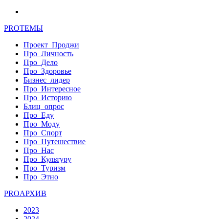
PRO
ТЕМЫ
Проект_Проджи
Про_Личность
Про_Дело
Про_Здоровье
Бизнес_лидер
Про_Интересное
Про_Историю
Блиц_опрос
Про_Еду
Про_Моду
Про_Спорт
Про_Путешествие
Про_Нас
Про_Культуру
Про_Туризм
Про_Этно
PRO
АРХИВ
2023
2024