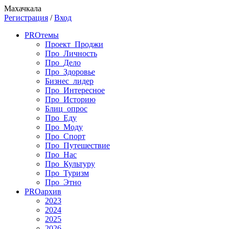
Махачкала
Регистрация
/
Вход
PRO
темы
Проект_Проджи
Про_Личность
Про_Дело
Про_Здоровье
Бизнес_лидер
Про_Интересное
Про_Историю
Блиц_опрос
Про_Еду
Про_Моду
Про_Спорт
Про_Путешествие
Про_Нас
Про_Культуру
Про_Туризм
Про_Этно
PRO
архив
2023
2024
2025
2026