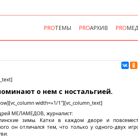
PRO
ТЕМЫ
PRO
АРХИВ
PRO
МЕ
_text]
оминают о нем с ностальгией.
row][vc_column width=»1/1″][vc_column_text]
ндрей МЕЛАМЕДОВ, журналист:
линские зимы. Катки в каждом дворе и повсемес
ого он отличался тем, что только у одного-двух игр
ви.