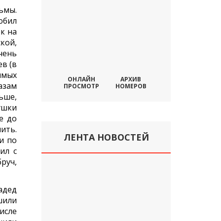
ьмы.
юбил
к на
кой,
чень
в (в
имых
ОНЛАЙН
АРХИВ
азам
ПРОСМОТР
НОМЕРОВ
ьше,
ушки
е до
ить.
ЛЕНТА НОВОСТЕЙ
и по
ил с
руч,
адед
шили
исле