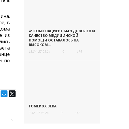
га в
ина.
е, в
дома
«ЧТОБЫ ПАЦИЕНТ БЫЛ ДОВОЛЕН И
е из
КАЧЕСТВО МЕДИЦИНСКОЙ
ПОМОЩИ ОСТАВАЛОСЬ НА
лись
ВЫСОКОМ...
вета
13:34
27.08.24
0
176
онце
и по
ГОМЕР ХХ ВЕКА
9:32
27.08.24
0
146