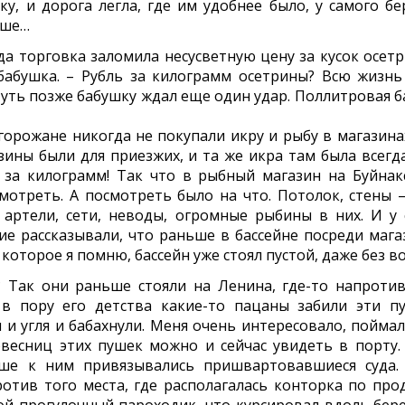
, и дорога легла, где им удобнее было, у самого бер
ьше…
а торговка заломила несусветную цену за кусок осетр
 бабушка. – Рубль за килограмм осетрины? Всю жизнь
. Чуть позже бабушку ждал еще один удар. Поллитровая 
 горожане никогда не покупали икру и рыбу в магазинах
ины были для приезжих, и та же икра там была всегда
 за килограмм! Так что в рыбный магазин на Буйнак
мотреть. А посмотреть было на что. Потолок, стены –
артели, сети, неводы, огромные рыбины в них. И у 
ие рассказывали, что раньше в бассейне посреди мага
которое я помню, бассейн уже стоял пустой, даже без в
? Так они раньше стояли на Ленина, где-то напротив
 в пору его детства какие-то пацаны забили эти п
и угля и бабахнули. Меня очень интересовало, поймал
ровесниц этих пушек можно и сейчас увидеть в порту.
ше к ним привязывались пришвартовавшиеся суда.
ротив того места, где располагалась конторка по про