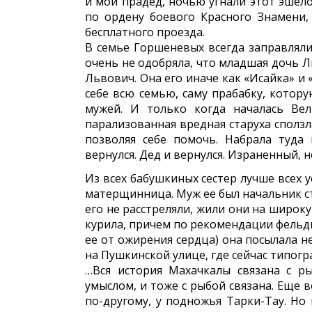
и мой прадед, ночью угнали этот эшело
по ордену боевого Красного Знамени,
бесплатного проезда.
В семье Горшеневых всегда заправлял
очень не одобряла, что младшая дочь Л
Львович. Она его иначе как «Исайка» и
себе всю семью, саму прабабку, котору
мужей. И только когда началась Вел
парализованная вредная старуха сползл
позволяя себе помочь. Набрала туд
вернулся. Дед и вернулся. Израненный, 
Из всех бабушкиных сестер лучше всех у
матерщинница. Муж ее был начальник с
его не расстреляли, жили они на широк
курила, причем по рекомендации фельдш
ее от ожирения сердца) она посылала не
на Пушкинской улице, где сейчас типог
…Вся история Махачкалы связана с ры
умыслом, и тоже с рыбой связана. Еще
по-другому, у подножья Тарки-Тау. Но