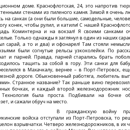
ионном доме. Краснофлотская, 24, это напротив тюр
лстенными стенами из пиленого камня. Зимой я очень л
сь на санках (а они были большие, самодельные, челове
огу конек, чтобы рулил, и катили! С нашей Краснофлотс
щадь Коминтерна и на вокзал! Я своими санками о
елые. Только однажды я заглянул в один из наших сарае
л сарай, а то и два) и офонарел! Там стояли немысл
озьями были согнутые рельсы узкоколейки. По расск
чат и парней. Правда, парней старались брать побол
одилось тащить за собой в гору. Эти санки для баб
еселился в Махачкалу, вернее – в Порт-Петровск, ещ
езной дороге. Обыкновенный работяга, любитель вып
ами». Странное название? Так раньше вино перевозил
нных бочках, и каждый второй железнодорожник нос
Технология была проста. Подбивали на бочке об
зет, и сажали обруч на место.
В гражданскую войну пр
икинские войска отступали из Порт-Петровска, то ре
шелон взрывчатки. Четверо железнодорожников, в их ч