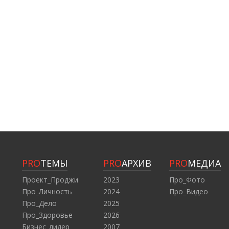
PRO
ТЕМЫ
PRO
АРХИВ
PRO
МЕДИА
Проект_Проджи
2023
Про_Фото
Про_Личность
2024
Про_Видео
Про_Дело
2025
Про_Здоровье
2026
Бизнес_лидер
2007