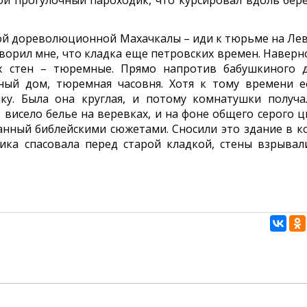
ой прогулочный пароходик, что курсировал вдоль бере
ой дореволюционной Махачкалы – иди к тюрьме на Лев
оворил мне, что кладка еще петровских времен. Наверно
х стен – тюремные. Прямо напротив бабушкиного 
жный дом, тюремная часовня. Хотя к тому времени е
ку. Была она круглая, и потому комнатушки получа
висело белье на веревках, и на фоне общего серого ц
санный библейскими сюжетами. Сносили это здание в к
хника спасовала перед старой кладкой, стены взрывал