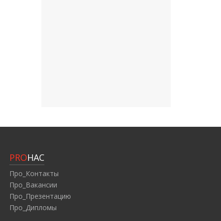
PRO
НАС
Про_Контакты
Про_Вакансии
Про_Презентацию
Про_Дипломы