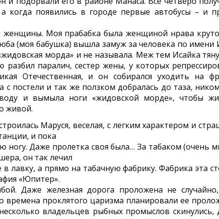
н и подорвали его в районе Манаса. Все четверо полу
 а когда появились в городе первые автобусы – и п
и женщины. Моя прабабка была женщиной нрава круто
юба (моя бабушка) вышла замуж за человека по имени 
 «жидовская морда» и не называла. Меж тем Исайка тяну
ю разбил паралич, сестер жены, у которых репрессиро
икая Отечественная, и он собирался уходить на фр
а с постели и так же ползком добралась до таза, ником
а воду и вымыла ноги «жидовской морде», чтобы ж
но живой.
строилась Маруся, веселая, с легким характером и стра
танции, и пока
ую ногу. Даже пролетка своя была… За табаком (очень м
ера, он так лечил
 в лавку, а прямо на табачную фабрику. Фабрика эта ст
рафия «Юпитер».
бой. Даже железная дорога проложена не случайно,
 во времена проклятого царизма планировали ее проло
 несколько владельцев рыбных промыслов скинулись, 