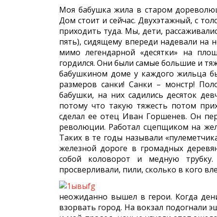
Моя бабушка жила в старом дореволюц
Дом стоит и сейчас. Двухэтажный, с то
приходить туда. Мы, дети, рассаживали
пять), сидящему впереди надевали на н
мимо легендарной «десятки» на пло
гордился. Они были самые большие и тяж
бабушкином доме у каждого жильца бы
размеров санки! Санки – монстр! Пол
бабушки, на них садились десяток дев
потому что такую тяжесть потом прих
сделал ее отец Иван Горшенев. Он пер
революции. Работал сцепщиком на жел
Таких в те годы называли «пулеметчик
железной дороге в громадных деревя
собой коловорот и медную трубку. 
просверливали, пили, сколько в кого вле
неожиданно вышел в герои. Когда ден
взорвать город. На вокзал подогнали э