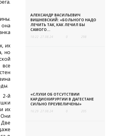
ега.
АЛЕКСАНДР ВАСИЛЬЕВИЧ
ины.
ВИШНЕВСКИЙ: «БОЛЬНОГО НАДО
 она
ЛЕЧИТЬ ТАК, КАК ЛЕЧИЛ БЫ
САМОГО...
банка
18:22
27.08.24
0
298
, их
, но
ской
 все
стен
зина
оды.
«СЛУХИ ОБ ОТСУТСТВИИ
 2-й
КАРДИОХИРУРГИИ В ДАГЕСТАНЕ
ушки
СИЛЬНО ПРЕУВЕЛИЧЕНЫ»
и их
16:29
27.08.24
0
205
 Они
 Две
даже