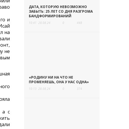
чили
раво
ДАТА, КОТОРУЮ НЕВОЗМОЖНО
ЗАБЫТЬ: 25 ЛЕТ СО ДНЯ РАЗГРОМА
БАНДФОРМИРОВАНИЙ
го и
10:41
28.08.24
0
448
Исай
л на
вали
онт,
у не
ивым
шная
«РОДИНУ НИ НА ЧТО НЕ
ПРОМЕНЯЕШЬ, ОНА У НАС ОДНА»
ного
10:13
28.08.24
0
374
ояла
 а с
жить
дали