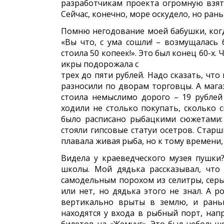
разработчикам проекта огромную взятку
Сейчас, конечно, море оскудело, но ран
Помню негодование моей бабушки, когд
«Вы что, с ума сошли! – возмущалась
стоила 50 копеек!». Это был конец 60-х
икры подорожала с
трех до пяти рублей. Надо сказать, что
разносили по дворам торговцы. А магаз
стоила немыслимо дорого – 19 рублей
ходили не столько покупать, сколько с
было расписано рыбацкими сюжетами: 
стояли гипсовые статуи осетров. Старш
плавала живая рыба, но к тому времени, 
Видела у краеведческого музея пушки
школы. Мой дядька рассказывал, что
самодельным порохом из селитры, серы 
или нет, но дядька этого не знал. А 
вертикально врыты в землю, и рань
находятся у входа в рыбный порт, нап