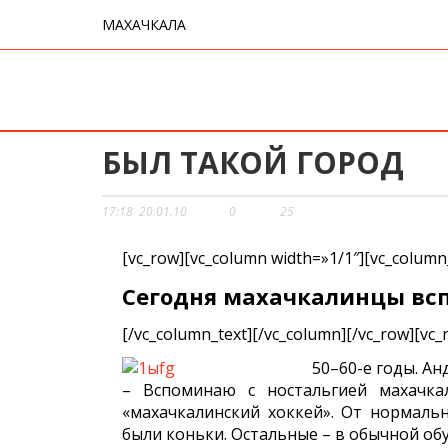
МАХАЧКАЛА
БЫЛ ТАКОЙ ГОРОД
17:18
20.01.10
0
25
[vc_row][vc_column width=»1/1″][vc_column
Сегодня махачкалинцы всп
[/vc_column_text][/vc_column][/vc_row][vc_
50–60-е годы. А
– Вспоминаю с ностальгией махачка
«махачкалинский хоккей». От нормальн
были коньки. Остальные – в обычной обу