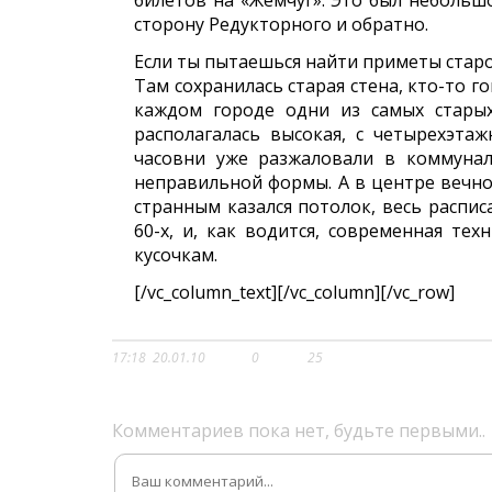
билетов на «Жемчуг». Это был небольш
сторону Редукторного и обратно.
Если ты пытаешься найти приметы стар
Там сохранилась старая стена, кто-то г
каждом городе одни из самых стары
располагалась высокая, с четырехэта
часовни уже разжаловали в коммунал
неправильной формы. А в центре вечно 
странным казался потолок, весь распи
60-х, и, как водится, современная те
кусочкам.
[/vc_column_text][/vc_column][/vc_row]
17:18
20.01.10
0
25
Комментариев пока нет, будьте первыми..