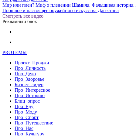
Мир или плен? Миф о пленении Шамиля. Фальшивая история..
Прошлое и настоящее оружейного искусства Дагестана
Смотреть все видео
Рекламный блок
PRO
ТЕМЫ
Проект_Проджи
Про_Личность
Про_Дело
Про_Здоровье
Бизнес_лидер
Про_Интересное
Про_Историю
Блиц_опрос
Про_Еду
Про_Моду
Про_Спорт
Про_Путешествие
Про_Нас
Про_Культуру