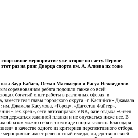
спортивное мероприятие уже второе по счету. Первое
этот раз на ринг Дворца спорта им. А. Алиева их тоже
упили
Заур Бабаев, Осман Магомедов и Расул Нежведилов
.
овым соревнованиям ребята подошли также со всей
меющих богатый опыт работы в различных сферах, в
, заместителя главы городского округа «г. Каспийск» Джамала
 им. Джамала Касумова, «Горец», «Дагестан Файтер»,
нии «Тех-креп», сети автозаправок VNK, базе отдыха «Green
мся держаться заданной планки и не опускаться ниже нее. В
м образом можно себя в этом виде спорта заявить. Благодаря
езд» в качестве одного из критериев перспективного отбора.
е мероприятие имеет релевантный имидж, лидерство в своей