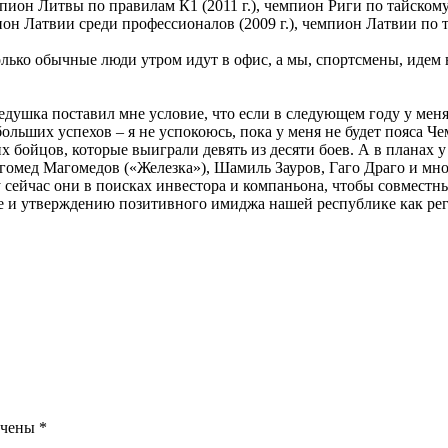
мпион Литвы по правилам К1 (2011 г.), чемпион Риги по тайском
пион Латвии среди профессионалов (2009 г.), чемпион Латвии по та
олько обычные люди утром идут в офис, а мы, спортсмены, идем 
едушка поставил мне условие, что если в следующем году у меня 
больших успехов – я не успокоюсь, пока у меня не будет пояса Ч
их бойцов, которые выиграли девять из десяти боев. А в планах у
омед Магомедов («Железка»), Шамиль Зауров, Гаго Драго и мно
у сейчас они в поисках инвестора и компаньона, чтобы совмес
е и утверждению позитивного имиджа нашей республике как регио
ечены
*