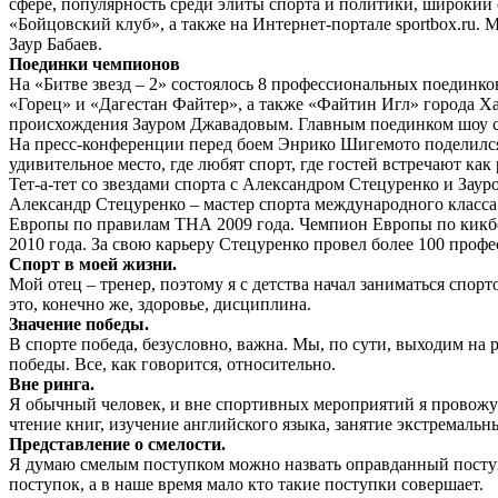
сфере, популярность среди элиты спорта и политики, широкий о
«Бойцовский клуб», а также на Интернет-портале sportbox.ru.
Заур Бабаев.
Поединки чемпионов
На «Битве звезд – 2» состоялось 8 профессиональных поединк
«Горец» и «Дагестан Файтер», а также «Файтин Игл» города Х
происхождения Зауром Джавадовым. Главным поединком шоу ста
На пресс-конференции перед боем Энрико Шигемото поделился с
удивительное место, где любят спорт, где гостей встречают к
Тет-а-тет со звездами спорта с Александром Стецуренко и За
Александр Стецуренко – мастер спорта международного класса
Европы по правилам ТНА 2009 года. Чемпион Европы по кикб
2010 года. За свою карьеру Стецуренко провел более 100 проф
Спорт в моей жизни.
Мой отец – тренер, поэтому я с детства начал заниматься спорт
это, конечно же, здоровье, дисциплина.
Значение победы.
В спорте победа, безусловно, важна. Мы, по сути, выходим на 
победы. Все, как говорится, относительно.
Вне ринга.
Я обычный человек, и вне спортивных мероприятий я провожу 
чтение книг, изучение английского языка, занятие экстремаль
Представление о смелости.
Я думаю смелым поступком можно назвать оправданный поступо
поступок, а в наше время мало кто такие поступки совершает.