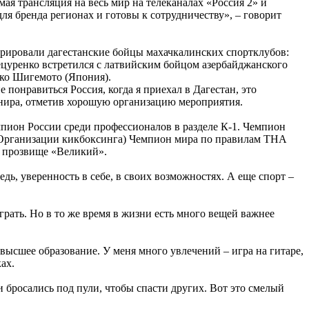
ая трансляция на весь мир на телеканалах «Россия 2» и
ля бренда регионах и готовы к сотрудничеству», – говорит
трировали дагестанские бойцы махачкалинских спортклубов:
ецуренко встретился с латвийским бойцом азербайджанского
ико Шигемото (Япония).
понравиться Россия, когда я приехал в Дагестан, это
урнира, отметив хорошую организацию мероприятия.
мпион России среди профессионалов в разделе К-1. Чемпион
(Организации кикбоксинга) Чемпион мира по правилам ТНА
л прозвище «Великий».
едь, уверенность в себе, в своих возможностях. А еще спорт –
грать. Но в то же время в жизни есть много вещей важнее
ысшее образование. У меня много увлечений – игра на гитаре,
ах.
бросались под пули, чтобы спасти других. Вот это смелый