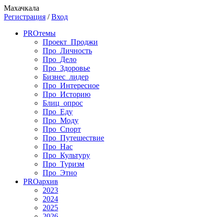
Махачкала
Регистрация
/
Вход
PRO
темы
Проект_Проджи
Про_Личность
Про_Дело
Про_Здоровье
Бизнес_лидер
Про_Интересное
Про_Историю
Блиц_опрос
Про_Еду
Про_Моду
Про_Спорт
Про_Путешествие
Про_Нас
Про_Культуру
Про_Туризм
Про_Этно
PRO
архив
2023
2024
2025
2026