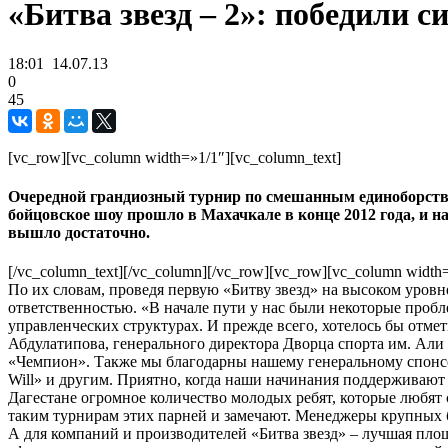
«Битва звезд – 2»: победили 
18:01
14.07.13
0
45
[vc_row][vc_column width=»1/1″][vc_column_text]
Очередной грандиозный турнир по смешанным единоборствам
бойцовское шоу прошло в Махачкале в конце 2012 года, и н
вышло достаточно.
[/vc_column_text][/vc_column][/vc_row][vc_row][vc_column width
По их словам, проведя первую «Битву звезд» на высоком уровн
ответственностью. «В начале пути у нас были некоторые проб
управленческих структурах. И прежде всего, хотелось бы отме
Абдулатипова, генерального директора Дворца спорта им. Али
«Чемпион». Также мы благодарны нашему генеральному спонсо
Will» и другим. Приятно, когда наши начинания поддерживают 
Дагестане огромное количество молодых ребят, которые любят 
таким турнирам этих парней и замечают. Менеджеры крупных б
А для компаний и производителей «Битва звезд» – лучшая пло