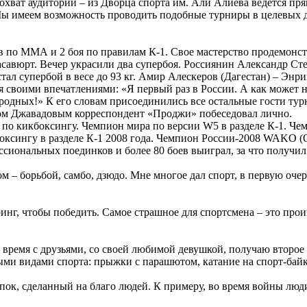
хват аудитории – из Дворца спорта им. Али Алиева ведется прям
 Мы имеем возможность проводить подобные турниры в целевых д
ов по ММА и 2 боя по правилам К-1. Свое мастерство продемонс
асавюрт. Вечер украсили два супербоя. Россиянин Александр Ст
л супербой в весе до 93 кг. Амир Алескеров (Дагестан) – Энр
воими впечатлениями: «Я первый раз в России. А как может не 
ак родных!» К его словам присоединились все остальные гости т
уром Джавадовым корреспондент «Проджи» побеседовал лично.
 по кикбоксингу. Чемпион мира по версии W5 в разделе К-1. Че
оксингу в разделе К-1 2008 года. Чемпион России-2008 WAKO 
ессиональных поединков и более 80 боев выиграл, за что получи
ом – борьбой, самбо, дзюдо. Мне многое дал спорт, в первую очер
ринг, чтобы победить. Самое страшное для спортсмена – это прои
время с друзьями, со своей любимой девушкой, получаю второе в
ными видами спорта: прыжки с парашютом, катание на спорт-байк
к, сделанный на благо людей. К примеру, во время войны люди 