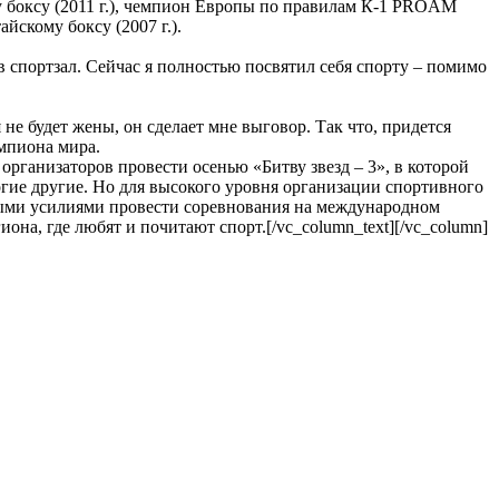
у боксу (2011 г.), чемпион Европы по правилам К-1 PROAM
йскому боксу (2007 г.).
в спортзал. Сейчас я полностью посвятил себя спорту – помимо
не будет жены, он сделает мне выговор. Так что, придется
емпиона мира.
 организаторов провести осенью «Битву звезд – 3», в которой
гие другие. Но для высокого уровня организации спортивного
тными усилиями провести соревнования на международном
на, где любят и почитают спорт.[/vc_column_text][/vc_column]