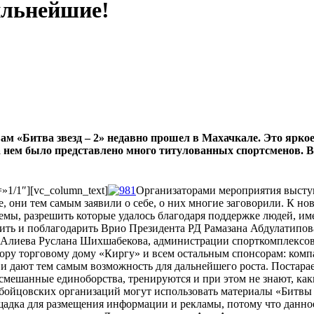
сильнейшие!
 «Битва звезд – 2» недавно прошел в Махачкале. Это яркое 
а нем было представлено много титулованных спортсменов. В 
=»1/1″][vc_column_text]
Организаторами мероприятия выст
е, они тем самым заявили о себе, о них многие заговорили. К н
лемы, разрешить которые удалось благодаря поддержке людей, и
тить и поблагодарить Врио Президента РД Рамазана Абдулатипова
 Алиева Руслана Шихшабекова, администрации спорткомплексов:
ру торговому дому «Киргу» и всем остальным спонсорам: компа
и дают тем самым возможность для дальнейшего роста. Постарае
смешанные единоборства, тренируются и при этом не знают, каки
ойцовских организаций могут использовать материалы «Битвы зв
щадка для размещения информации и рекламы, потому что данно