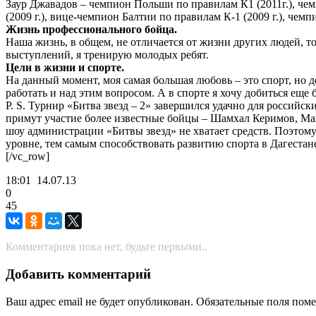
Заур Джавадов – чемпион Польши по правилам К1 (2011г.), че
(2009 г.), вице-чемпион Балтии по правилам К-1 (2009 г.), чем
Жизнь профессионального бойца.
Наша жизнь, в общем, не отличается от жизни других людей, т
выступлений, я тренирую молодых ребят.
Цели в жизни и спорте.
На данный момент, моя самая большая любовь – это спорт, но д
работать и над этим вопросом. А в спорте я хочу добиться еще 
P. S. Турнир «Битва звезд – 2» завершился удачно для российск
примут участие более известные бойцы – Шамхал Керимов, Маг
шоу администрации «Битвы звезд» не хватает средств. Поэтом
уровне, тем самым способствовать развитию спорта в Дагестан
[/vc_row]
18:01
14.07.13
0
45
Комментариев пока нет, будьте первыми..
Добавить комментарий
Ваш адрес email не будет опубликован.
Обязательные поля пом